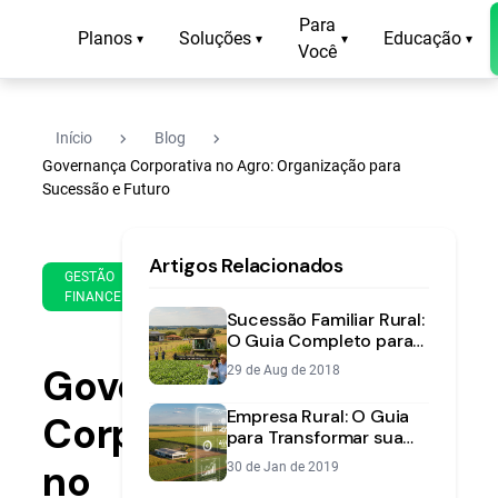
Para
Planos
Soluções
Educação
▾
▾
▾
▾
Você
navigate_next
navigate_next
Início
Blog
Governança Corporativa no Agro: Organização para
Sucessão e Futuro
19
13
Artigos Relacionados
de
min
GESTÃO
Nov
FINANCEIRA
de
de
Sucessão Familiar Rural:
leitura
2019
O Guia Completo para
Planejar o Futuro da
Governança
29 de Aug de 2018
Sua Fazenda
Empresa Rural: O Guia
Corporativa
para Transformar sua
Fazenda em um
no
30 de Jan de 2019
Negócio de Sucesso