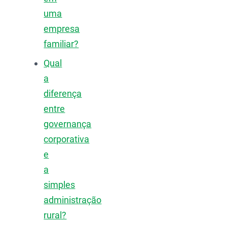
uma
empresa
familiar?
Qual
a
diferença
entre
governança
corporativa
e
a
simples
administração
rural?