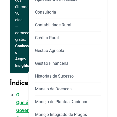
dos
últimos
Consultoria
90
dias
Contabilidade Rural
—
comece
Crédito Rural
grátis.
Conhecer
Gestão Agrícola
o
Aegro
Gestão Financeira
Insights
Historias de Sucesso
Índice
Manejo de Doencas
O
Manejo de Plantas Daninhas
Que é
Governança
Manejo Integrado de Pragas