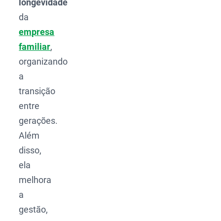
longevidade
da
empresa
familiar
,
organizando
a
transição
entre
gerações.
Além
disso,
ela
melhora
a
gestão,