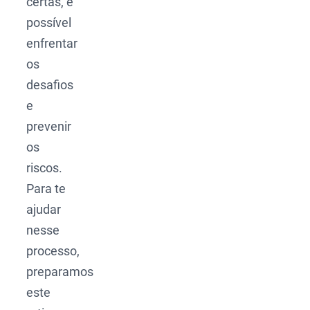
certas, é
possível
enfrentar
os
desafios
e
prevenir
os
riscos.
Para te
ajudar
nesse
processo,
preparamos
este