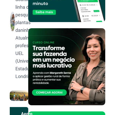
linha de
pesquisa de
plantas
daninhas.
Atualmente
professora da
UEL
(Universidade
Estadual de
Londrina).
Aegro