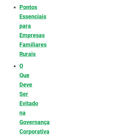
Pontos
Essenciais
para
Empresas
Familiares
Rurais
O
Que
Deve
Ser
Evitado
na
Governança
Corporativa