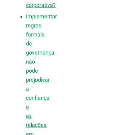
corporativa?
Implementar
regras
formais
de
governança
não
pode
prejudicar
a
confiança
e
as
relações
em