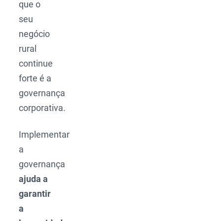
que o
seu
negócio
rural
continue
forte é a
governança
corporativa.
Implementar
a
governança
ajuda a
garantir
a