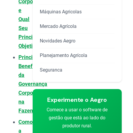
Corporativa
e
Máquinas Agricolas
Qual
Mercado Agrícola
Seu
Principal
Novidades Aegro
Objetivo?
Planejamento Agrícola
Principais
Benefícios
Seguranca
da
Governança
Corporativa
Experimente o Aegro
na
Comece a usar o software de
Fazenda
gestão que está ao lado do
Como
produtor rural.
a