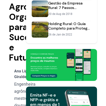
Gestão da Empresa
Agro:
Rural: 7 Passos
Essenciais para
Organização
20 de Aug de 2018
Aumentar a
Lucratividade
Holding Rural: O Guia
para
Completo para Proteger
seu Patrimônio e
Sucessão
26 de Jan de 2022
Reduzir Impostos
e
Futuro
Ana Lígia
Giraldeli
Engenheira
agrônoma,
mestre e
doutora na