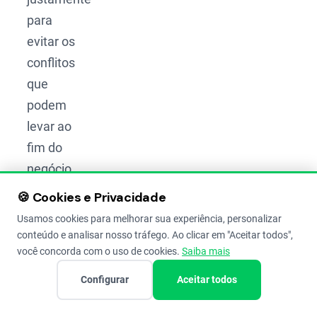
para
evitar os
conflitos
que
podem
levar ao
fim do
negócio,
garantindo
🍪 Cookies e Privacidade
que a
Usamos cookies para melhorar sua experiência, personalizar
fazenda
conteúdo e analisar nosso tráfego. Ao clicar em "Aceitar todos",
você concorda com o uso de cookies.
Saiba mais
continue
prosperando.
Configurar
Aceitar todos