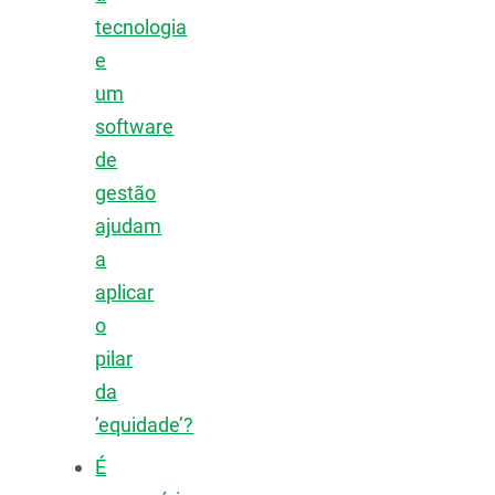
tecnologia
e
um
software
de
gestão
ajudam
a
aplicar
o
pilar
da
’equidade’?
É