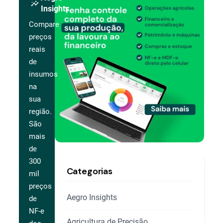
insights
Insights
Compare
preços
reais
de
insumos
na
sua
região.
São
mais
de
300
Categorias
mil
preços
Aegro Insights
de
NF-e
Agricultura de Precisão