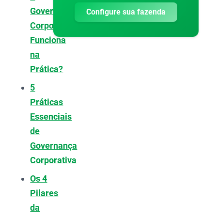
Governança
Configure sua fazenda
Corporativa
Funciona
na
Prática?
5
Práticas
Essenciais
de
Governança
Corporativa
Os 4
Pilares
da