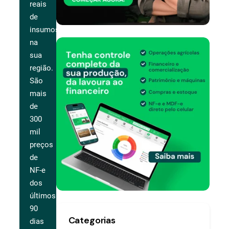
reais
de
insumos
na
sua
região.
São
mais
de
300
mil
preços
de
NF-e
dos
últimos
90
Categorias
dias