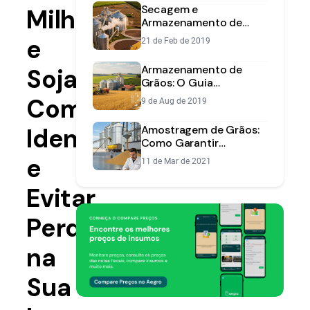
Secagem e
Milho
Armazenamento de
Grãos: Como Evitar
e
21 de Feb de 2019
Perdas e Aumentar
Ganhos
Armazenamento de
Soja:
Grãos: O Guia
Completo Para Evitar
Como
9 de Aug de 2019
Perdas e Lucrar Mais
Identificar
Amostragem de Grãos:
Como Garantir
Qualidade e Lucro da
e
11 de Mar de 2021
Safra
Evitar
Perdas
na
Sua