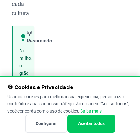
cada
cultura.
💡
Resumindo
Compartilhar
No
milho,
o
grão
só
🍪 Cookies e Privacidade
é
considerado
Usamos cookies para melhorar sua experiência, personalizar
ardido
conteúdo e analisar nosso tráfego. Ao clicar em "Aceitar todos",
se
você concorda com o uso de cookies.
Saiba mais
estiver
Configurar
Aceitar todos
totalmente
escurecido;