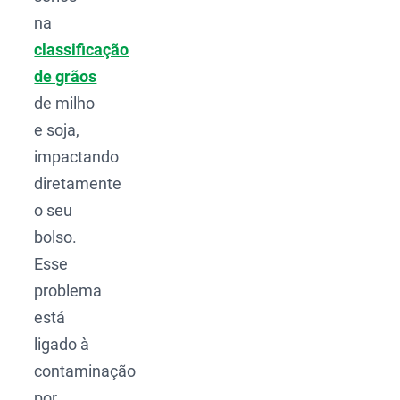
na
classificação
de grãos
de milho
e soja,
impactando
diretamente
o seu
bolso.
Esse
problema
está
ligado à
contaminação
por