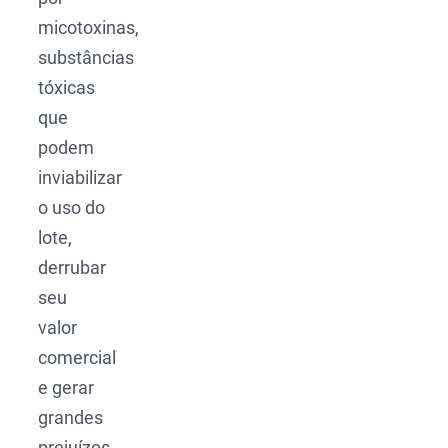
micotoxinas,
substâncias
tóxicas
que
podem
inviabilizar
o uso do
lote,
derrubar
seu
valor
comercial
e gerar
grandes
prejuízos.