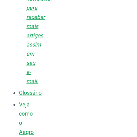
para
receber
mais
artigos
assim
em
seu
e-
mail.
Glossário
Veja
como
o
Aegro