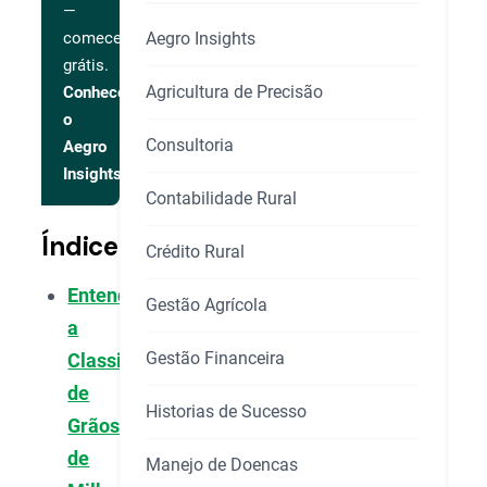
—
Aegro Insights
comece
grátis.
Agricultura de Precisão
Conhecer
o
Consultoria
Aegro
Insights
Contabilidade Rural
Índice
Crédito Rural
Entendendo
Gestão Agrícola
a
Gestão Financeira
Classificação
de
Historias de Sucesso
Grãos
de
Manejo de Doencas