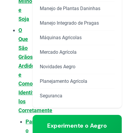
Milho
Manejo de Plantas Daninhas
e
Soja
Manejo Integrado de Pragas
O
Máquinas Agricolas
Que
São
Mercado Agrícola
Grãos
Ardidos
Novidades Aegro
e
Planejamento Agrícola
Como
Identificá-
Seguranca
los
Corretamente
Para
Experimente o Aegro
o