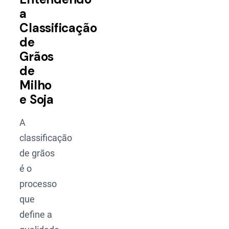
a
Classificação
de
Grãos
de
Milho
e Soja
A
classificação
de grãos
é o
processo
que
define a