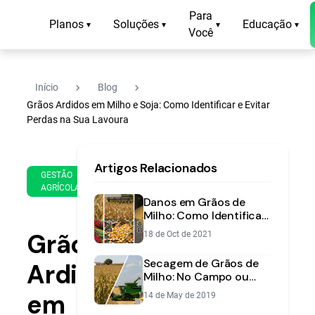
Para
Planos
Soluções
Educação
▾
▾
▾
▾
Você
navigate_next
navigate_next
Início
Blog
Grãos Ardidos em Milho e Soja: Como Identificar e Evitar
Perdas na Sua Lavoura
15
14
Artigos Relacionados
de
min
GESTÃO
Apr
AGRÍCOLA
de
de
Danos em Grãos de
leitura
2021
Milho: Como Identificar
e Evitar Perdas na Safra
Grãos
18 de Oct de 2021
Secagem de Grãos de
Ardidos
Milho: No Campo ou
Artificial? Guia para a
em
14 de May de 2019
Melhor Decisão