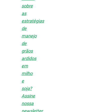
sobre
as
estratégias
de
manejo
de
grãos
ardidos
em
milho
e
soja?
Assine
nossa
newsletter