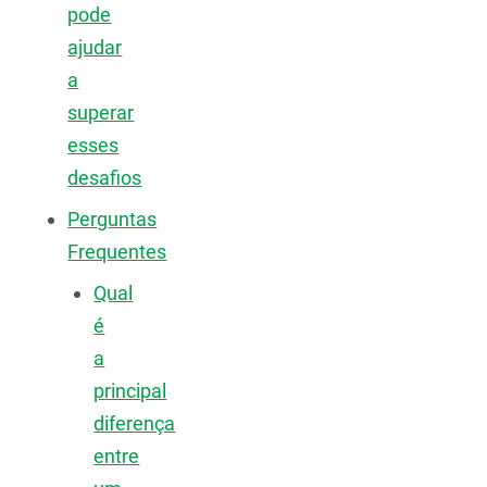
pode
ajudar
a
superar
esses
desafios
Perguntas
Frequentes
Qual
é
a
principal
diferença
entre