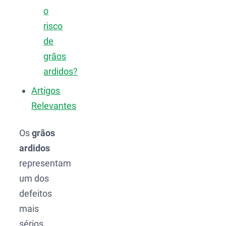
o
risco
de
grãos
ardidos?
Artigos
Relevantes
Os
grãos
ardidos
representam
um dos
defeitos
mais
sérios