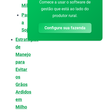
Comece a usar o software de
Milho
gestão que está ao lado do
Para
produtor rural.
a
Configure sua fazenda
Soja
Estratégias
de
Manejo
para
Evitar
os
Grãos
Ardidos
em
Milho