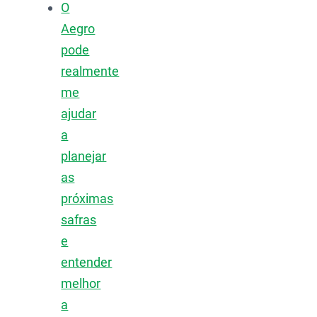
O
Aegro
pode
realmente
me
ajudar
a
planejar
as
próximas
safras
e
entender
melhor
a