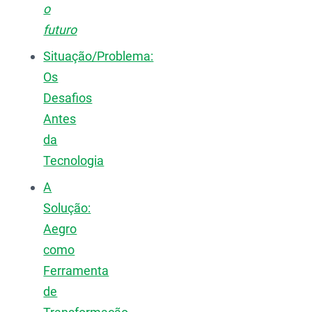
o
futuro
Situação/Problema:
Os
Desafios
Antes
da
Tecnologia
A
Solução:
Aegro
como
Ferramenta
de