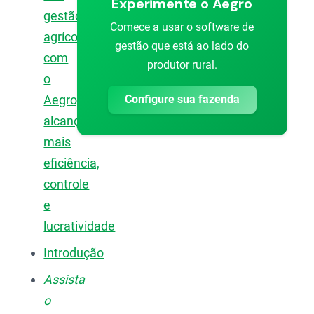
Experimente o Aegro
gestão
Comece a usar o software de
agrícola
gestão que está ao lado do
com
produtor rural.
o
Configure sua fazenda
Aegro,
alcançando
mais
eficiência,
controle
e
lucratividade
Introdução
Assista
o