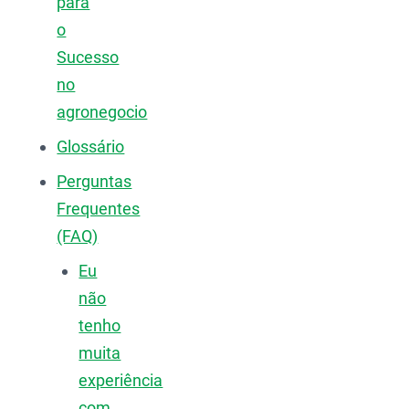
para
o
Sucesso
no
agronegocio
Glossário
Perguntas
Frequentes
(FAQ)
Eu
não
tenho
muita
experiência
com