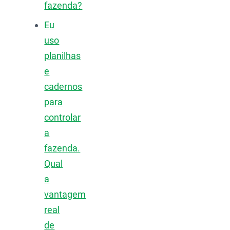
fazenda?
Eu
uso
planilhas
e
cadernos
para
controlar
a
fazenda.
Qual
a
vantagem
real
de