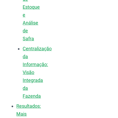
Estoque
e
Análise
de
Safra
Centralização
da
Informação:
Visão
Integrada
da
Fazenda
Resultados:
Mais