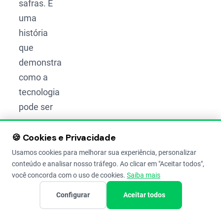
safras. É
uma
história
que
demonstra
como a
tecnologia
pode ser
uma
grande
🍪 Cookies e Privacidade
aliada
Usamos cookies para melhorar sua experiência, personalizar
conteúdo e analisar nosso tráfego. Ao clicar em "Aceitar todos",
para os
você concorda com o uso de cookies.
Saiba mais
produtores
rurais do
Configurar
Aceitar todos
Brasil.