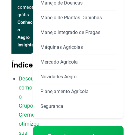
Manejo de Doencas
comece
grátis.
Manejo de Plantas Daninhas
Conhecer
o
Manejo Integrado de Pragas
Aegro
Insights
Máquinas Agricolas
Mercado Agrícola
Índice
Novidades Aegro
Descubra
como
Planejamento Agrícola
o
Grupo
Seguranca
Cremonesi
otimizou
sua