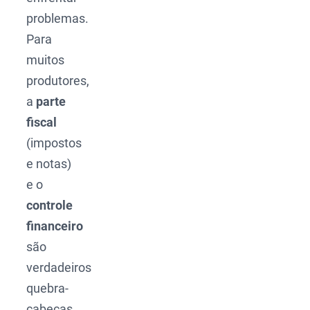
problemas.
Para
muitos
produtores,
a
parte
fiscal
(impostos
e notas)
e o
controle
financeiro
são
verdadeiros
quebra-
cabeças.