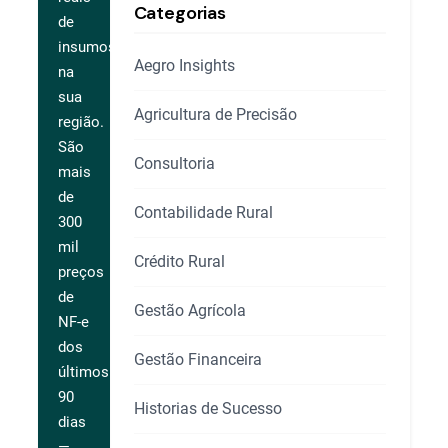
Categorias
de
insumos
Aegro Insights
na
sua
Agricultura de Precisão
região.
São
Consultoria
mais
de
Contabilidade Rural
300
mil
Crédito Rural
preços
de
Gestão Agrícola
NF-e
dos
Gestão Financeira
últimos
90
Historias de Sucesso
dias
—