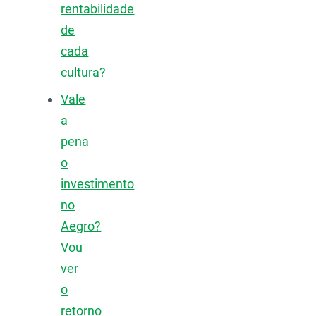
rentabilidade
de
cada
cultura?
Vale
a
pena
o
investimento
no
Aegro?
Vou
ver
o
retorno