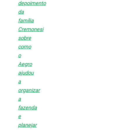
depoimento
da
família
Cremonesi
sobre
como
o
Aegro
ajudou
a
organizar
a
fazenda
e
planejar