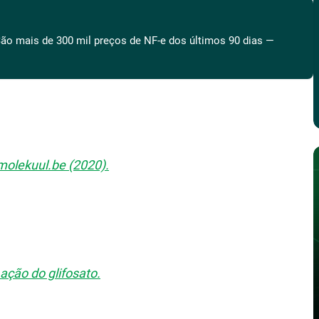
ão mais de 300 mil preços de NF-e dos últimos 90 dias —
 molekuul.be (2020).
ação do glifosato.