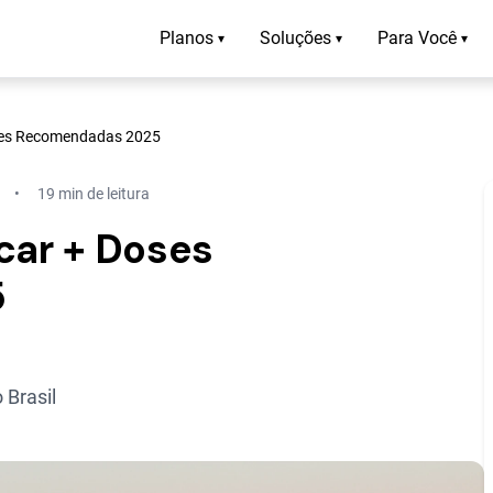
Planos
Soluções
Para Você
▾
▾
▾
oses Recomendadas 2025
19 min de leitura
car + Doses
5
 Brasil