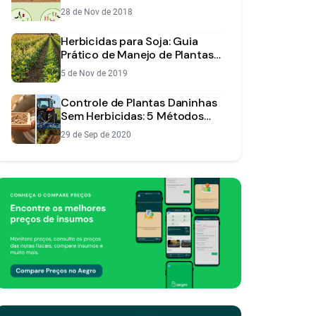
Tecnologia que Domina a
28 de Nov de 2018
Lavoura
Herbicidas para Soja: Guia
Prático de Manejo de Plantas
Daninhas
5 de Nov de 2019
Controle de Plantas Daninhas
Sem Herbicidas: 5 Métodos
Essenciais
29 de Sep de 2020