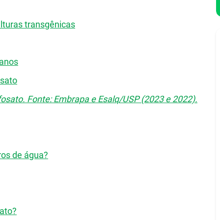
lturas transgênicas
manos
osato
lifosato. Fonte: Embrapa e Esalq/USP (2023 e 2022).
tros de água?
sato?