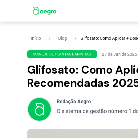
navigate_next
navigate_next
Início
Blog
Glifosato: Como Aplicar + D
27 de Jan de 2025
MANEJO DE PLANTAS DANINHAS
Glifosato: Como Apli
Recomendadas 202
Redação Aegro
O sistema de gestão número 1 do