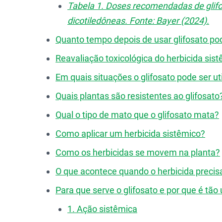
Tabela 1. Doses recomendadas de glifo
dicotiledôneas. Fonte: Bayer (2024).
Quanto tempo depois de usar glifosato po
Reavaliação toxicológica do herbicida sist
Em quais situações o glifosato pode ser ut
Quais plantas são resistentes ao glifosato
Qual o tipo de mato que o glifosato mata?
Como aplicar um herbicida sistêmico?
Como os herbicidas se movem na planta?
O que acontece quando o herbicida precisa
Para que serve o glifosato e por que é tão
1. Ação sistêmica