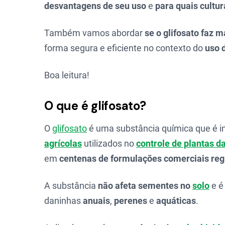
desvantagens de seu uso
e
para quais cultu
Também vamos abordar
se o glifosato faz 
forma segura e eficiente no contexto do
uso d
Boa leitura!
O que é glifosato?
O
glifosato
é uma substância química que é in
agrícolas
utilizados no
controle de plantas d
em
centenas de formulações comerciais reg
A substância
não afeta sementes no
solo
e é
daninhas
anuais
,
perenes
e
aquáticas
.