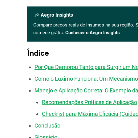
insights
Aegro Insights
Compare preços reais de insumos na sua região. S
comece grátis.
Conhecer o Aegro Insights
Índice
Por Que Demorou Tanto para Surgir um No
Como o Luximo Funciona: Um Mecanismo 
Manejo e Aplicação Correta: O Exemplo da
Recomendações Práticas de Aplicação
Checklist para Máxima Eficácia (Cuida
Conclusão
Glossário