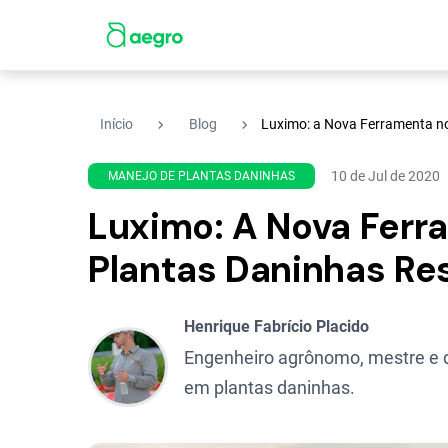
navigate_next
navigate_next
Início
Blog
Luximo: a Nova Ferramenta no
10 de Jul de 2020
MANEJO DE PLANTAS DANINHAS
Luximo: A Nova Ferr
Plantas Daninhas Re
Henrique Fabrício Placido
Engenheiro agrônomo, mestre e d
em plantas daninhas.