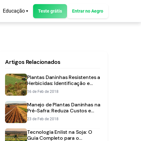
Educação
Teste grátis
Entrar no Aegro
▾
Artigos Relacionados
Plantas Daninhas Resistentes a
Herbicidas: Identificação e
Manejo
16 de Feb de 2018
Manejo de Plantas Daninhas na
Pré-Safra: Reduza Custos e
Vença a Resistência
23 de Feb de 2018
Tecnologia Enlist na Soja: O
Guia Completo para o