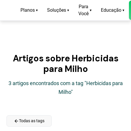
Para
Planos
Soluções
Educação
▾
▾
▾
▾
Você
Artigos sobre Herbicidas
para Milho
3 artigos encontrados com a tag "Herbicidas para
Milho"
arrow_back
Todas as tags