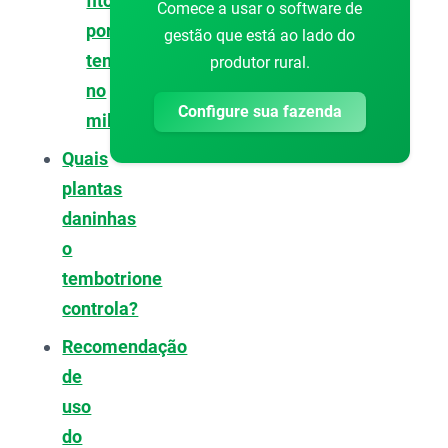
fitotoxicidade
Comece a usar o software de
por
gestão que está ao lado do
tembotrione
produtor rural.
no
Configure sua fazenda
milho
Quais
plantas
daninhas
o
tembotrione
controla?
Recomendação
de
uso
do