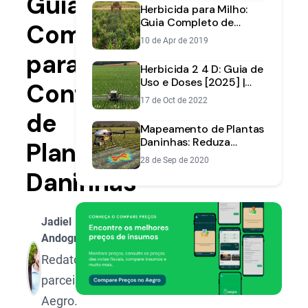
Guia
Herbicida para Milho:
Guia Completo de
Completo
Aplicação e Manejo
10 de Apr de 2019
para
Herbicida 2 4 D: Guia de
Uso e Doses [2025] |
Controle
Aegro
17 de Oct de 2022
de
Mapeamento de Plantas
Daninhas: Reduza
Plantas
Custos e Aumente
28 de Sep de 2020
Eficiência
Daninhas
Jadiel
Andognini
Redator
parceiro
Aegro.