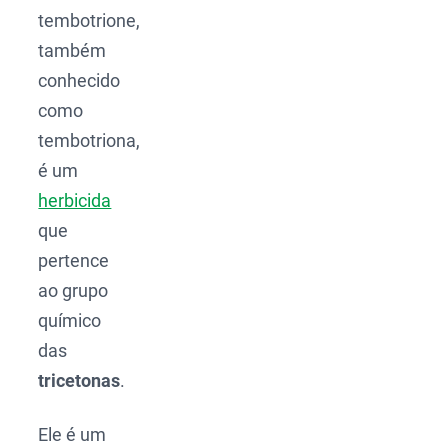
tembotrione,
também
conhecido
como
tembotriona,
é um
herbicida
que
pertence
ao grupo
químico
das
tricetonas
.
Ele é um