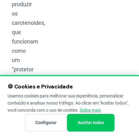
produzir
os
carotenoides,
que
funcionam
como
um
“protetor
solar”
🍪 Cookies e Privacidade
para a
Usamos cookies para melhorar sua experiência, personalizar
clorofila.
conteúdo e analisar nosso tráfego. Ao clicar em "Aceitar todos",
Sem
você concorda com o uso de cookies.
Saiba mais
essa
Configurar
Aceitar todos
proteção,
a