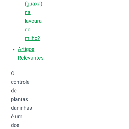
(guaxa)
na
lavoura
de
milho?
Artigos
Relevantes
O
controle
de
plantas
daninhas
é um
dos