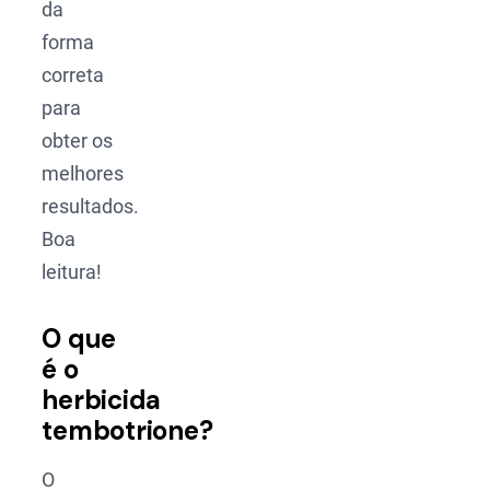
da
forma
correta
para
obter os
melhores
resultados.
Boa
leitura!
O que
é o
herbicida
tembotrione?
O