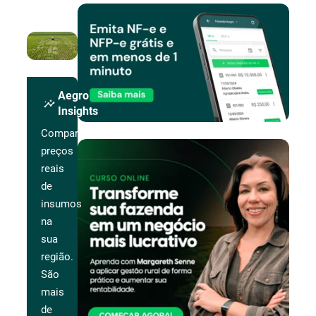
Aegro
insights
Insights
Compare
preços
reais
de
insumos
na
sua
região.
São
mais
de