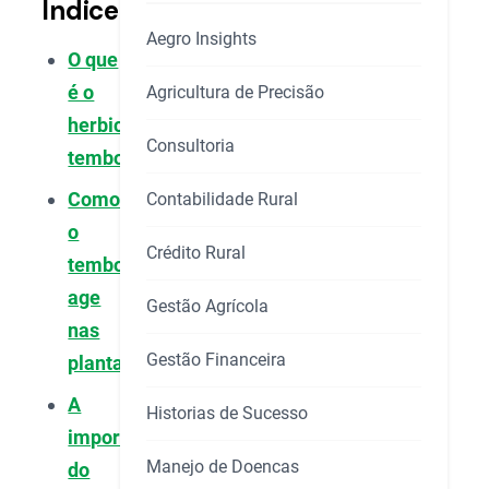
Índice
Aegro Insights
O que
é o
Agricultura de Precisão
herbicida
Consultoria
tembotrione?
Como
Contabilidade Rural
o
Crédito Rural
tembotrione
age
Gestão Agrícola
nas
Gestão Financeira
plantas?
A
Historias de Sucesso
importância
Manejo de Doencas
do