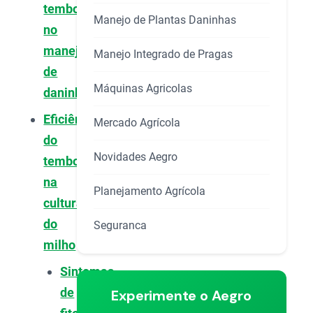
tembotrione
Manejo de Plantas Daninhas
no
manejo
Manejo Integrado de Pragas
de
Máquinas Agricolas
daninhas
Eficiência
Mercado Agrícola
do
Novidades Aegro
tembotrione
na
Planejamento Agrícola
cultura
do
Seguranca
milho
Sintomas
de
Experimente o Aegro