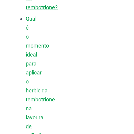
tembotrione?
Qual
é
o
momento
ideal
para
aplicar
o
herbicida
tembotrione
na
lavoura
de