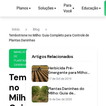
Para
Planos
Soluções
Educação
▾
▾
▾
▾
Você
navigate_next
navigate_next
Início
Blog
Tembotrione no Milho: Guia Completo para Controle de
Plantas Daninhas
6 de
16
MANEJO
Artigos Relacionados
Aug
min
DE
PLANTAS
de
de
DANINHAS
2021
leitura
Herbicida Pré-
Emergente para Milho:
Tembotrione
Guia de Aplicação
17 de Oct de 2019
Segura e Eficiente
no
Plantas Daninhas do
Milho: Guia de
Milho:
Identificação e Manejo
16 de Dec de 2020
Estratégico