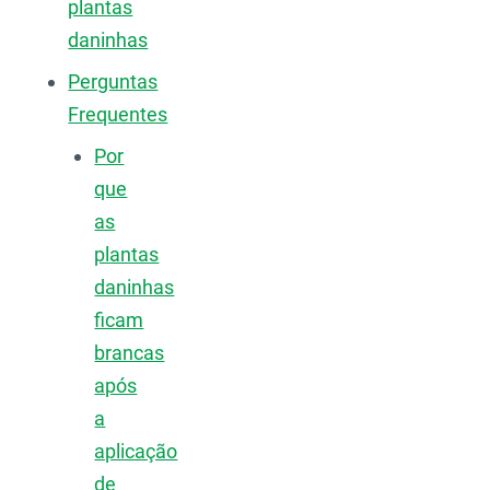
plantas
daninhas
Perguntas
Frequentes
Por
que
as
plantas
daninhas
ficam
brancas
após
a
aplicação
de