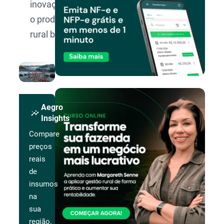
inovação para
o produtor
rural brasileiro.
Aegro
insights
Insights
Compare
preços
reais
de
insumos
na
sua
região.