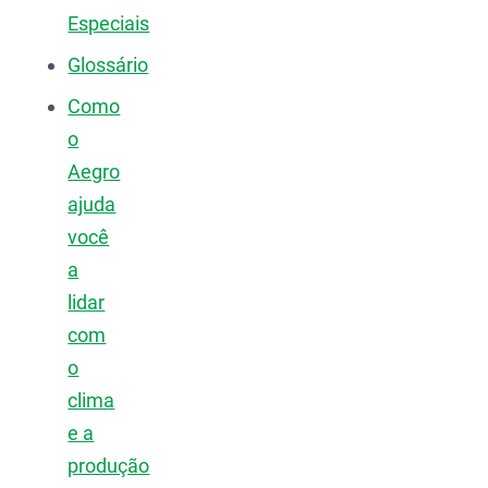
Especiais
Glossário
Como
o
Aegro
ajuda
você
a
lidar
com
o
clima
e a
produção