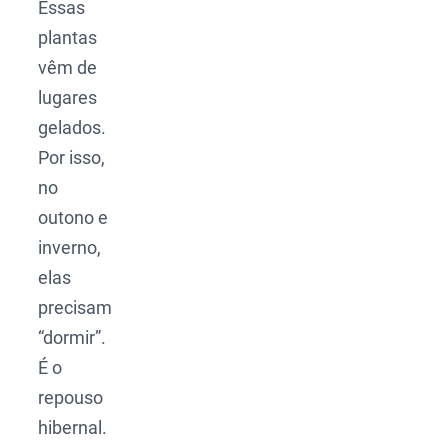
Essas
plantas
vêm de
lugares
gelados.
Por isso,
no
outono e
inverno,
elas
precisam
“dormir”.
É o
repouso
hibernal.