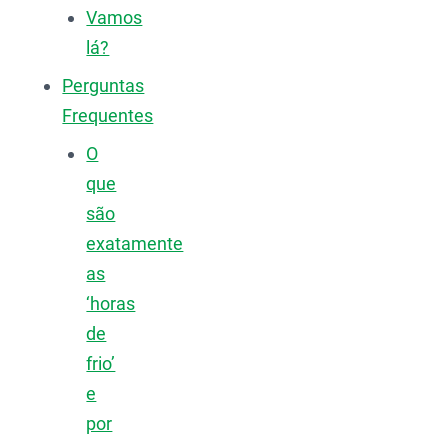
Vamos
lá?
Perguntas
Frequentes
O
que
são
exatamente
as
‘horas
de
frio’
e
por