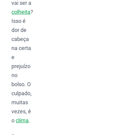
vai ser a
colheita
?
Isso é
dor de
cabeça
na certa
e
prejuízo
no
bolso. O
culpado,
muitas
vezes, é
o
clima
.