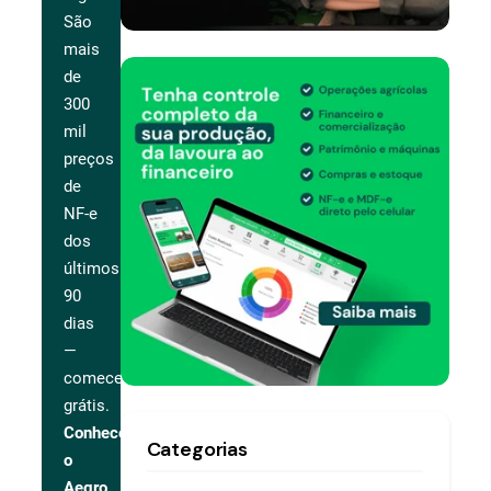
São
mais
de
300
mil
preços
de
NF-e
dos
últimos
90
dias
—
comece
grátis.
Conhecer
Categorias
o
Aegro