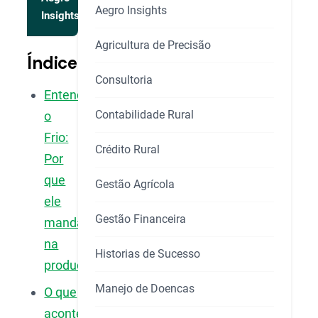
Aegro Insights
Insights
Agricultura de Precisão
Índice
Consultoria
Entendendo
Contabilidade Rural
o
Frio:
Crédito Rural
Por
que
Gestão Agrícola
ele
Gestão Financeira
manda
na
Historias de Sucesso
produção?
Manejo de Doencas
O que
acontece