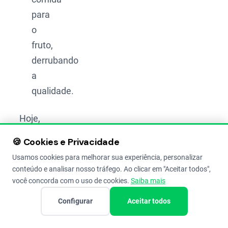
para
o
fruto,
derrubando
a
qualidade.
Hoje,
com o
🍪 Cookies e Privacidade
clima
Usamos cookies para melhorar sua experiência, personalizar
mudando
conteúdo e analisar nosso tráfego. Ao clicar em "Aceitar todos",
e os
você concorda com o uso de cookies.
Saiba mais
invernos
Configurar
Aceitar todos
ficando
mais