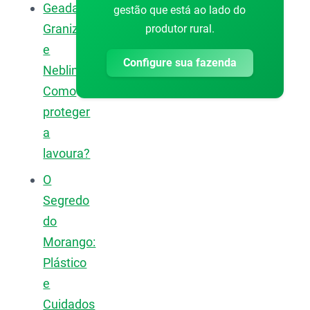
Geada,
gestão que está ao lado do
Granizo
produtor rural.
e
Configure sua fazenda
Neblina:
Como
proteger
a
lavoura?
O
Segredo
do
Morango:
Plástico
e
Cuidados