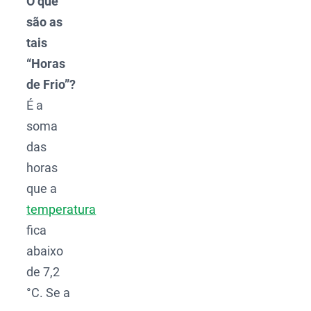
O que
são as
tais
“Horas
de Frio”?
É a
soma
das
horas
que a
temperatura
fica
abaixo
de 7,2
°C. Se a