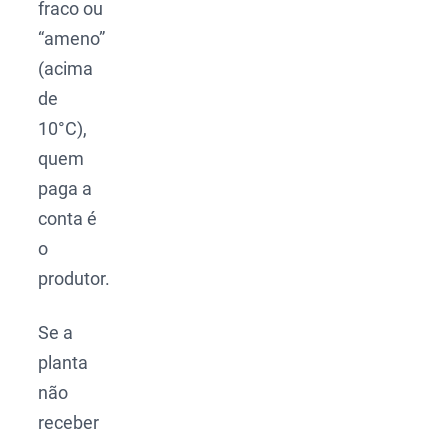
fraco ou
“ameno”
(acima
de
10°C),
quem
paga a
conta é
o
produtor.
Se a
planta
não
receber