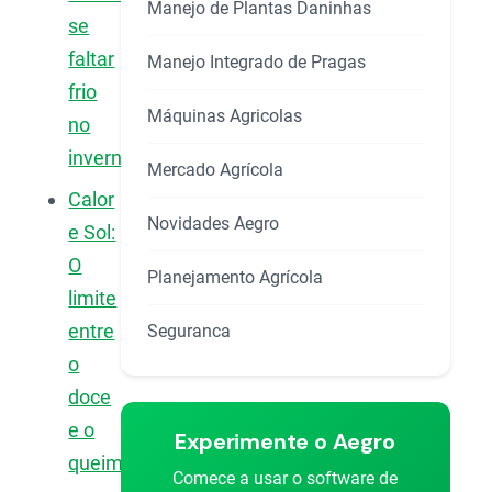
Manejo de Plantas Daninhas
se
faltar
Manejo Integrado de Pragas
frio
Máquinas Agricolas
no
inverno?
Mercado Agrícola
Calor
Novidades Aegro
e Sol:
O
Planejamento Agrícola
limite
entre
Seguranca
o
doce
e o
Experimente o Aegro
queimado
Comece a usar o software de