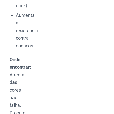
nariz).
Aumenta
a
resistência
contra
doenças.
Onde
encontrar:
A regra
das
cores
não
falha.
Procure