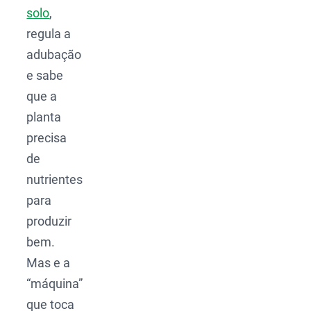
solo
,
regula a
adubação
e sabe
que a
planta
precisa
de
nutrientes
para
produzir
bem.
Mas e a
“máquina”
que toca