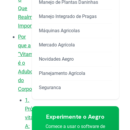
Manejo de Plantas Daninhas
Que
Manejo Integrado de Pragas
Realmente
Importa?
Máquinas Agricolas
Por
Mercado Agrícola
que a
“Vitamina”
Novidades Aegro
é o
Adubo
Planejamento Agrícola
do
Seguranca
Corpo?
1.
Pró-
Experimente o Aegro
vitamina
A:
Comece a usar o software de