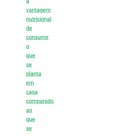
a
vantagem
nutricional
de
consumir
o
que
se
planta
em
casa
comparado
ao
que
se