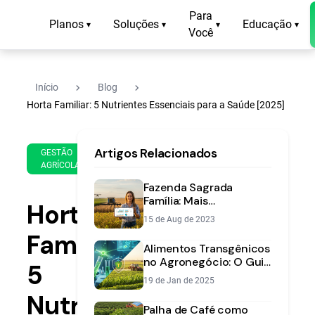
Para
Planos
Soluções
Educação
▾
▾
▾
▾
Você
navigate_next
navigate_next
Início
Blog
Horta Familiar: 5 Nutrientes Essenciais para a Saúde [2025]
5 de
11
Artigos Relacionados
Feb
min
GESTÃO
AGRÍCOLA
de
de
2025
leitura
Fazenda Sagrada
Família: Mais
Horta
Organização e Lucro
15 de Aug de 2023
com o Aegro
Familiar:
Alimentos Transgênicos
no Agronegócio: O Guia
5
Completo para o
19 de Jan de 2025
Produtor
Nutrientes
Palha de Café como