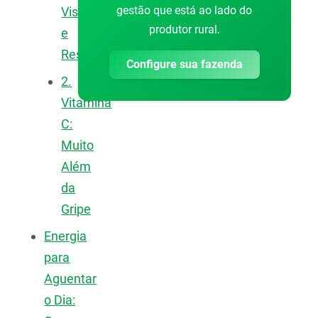
gestão que está ao lado do
Visão
produtor rural.
e
Resistência
Configure sua fazenda
2.
Vitamina
C:
Muito
Além
da
Gripe
Energia
para
Aguentar
o Dia: