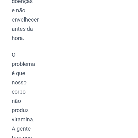
doenças
e não
envelhecer
antes da
hora.
O
problema
é que
nosso
corpo
não
produz
vitamina.
A gente
tem que