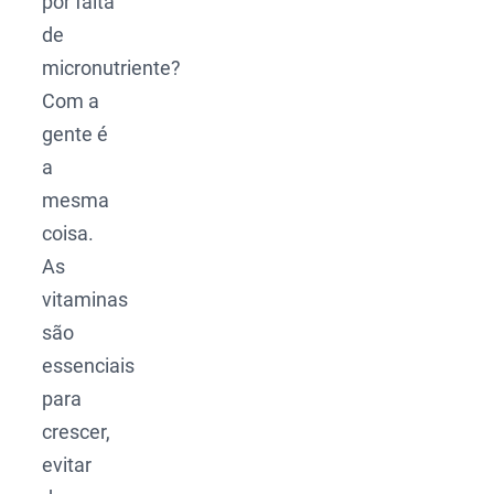
por falta
de
micronutriente?
Com a
gente é
a
mesma
coisa.
As
vitaminas
são
essenciais
para
crescer,
evitar