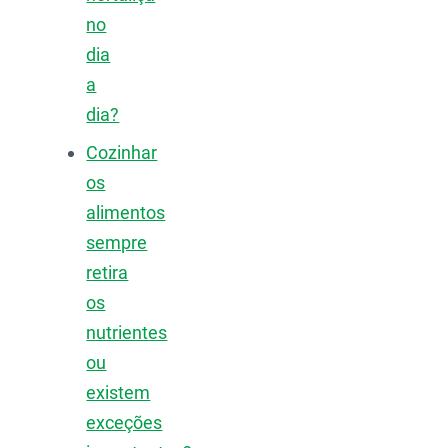
no
dia
a
dia?
Cozinhar
os
alimentos
sempre
retira
os
nutrientes
ou
existem
exceções