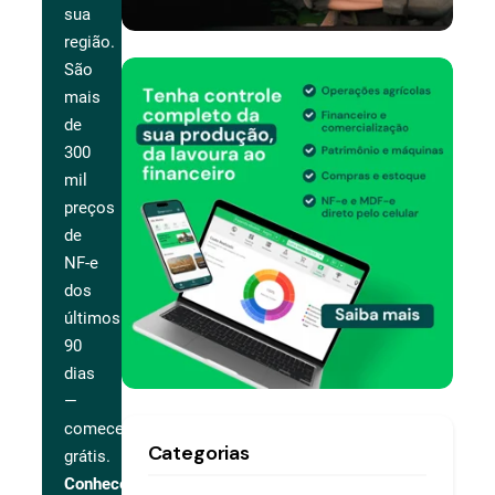
sua
região.
São
mais
de
300
mil
preços
de
NF-e
dos
últimos
90
dias
—
comece
Categorias
grátis.
Conhecer