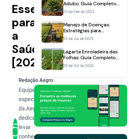
Adubo: Guia Completo
Essenciais
para Economizar e
23 de Feb de 2022
Nutrir sua Lavoura
para
Manejo de Doenças:
Estratégias para
a
Proteger a
25 de Jul de 2025
Produtividade no
Saúde
Campo
Lagarta Enroladeira das
Folhas: Guia Completo
[2025]
de Identificação e
29 de Oct de 2020
Manejo
Redação Aegro
Equipe de
especialistas
da Aegro,
dedicada a
levar
conhecimento,