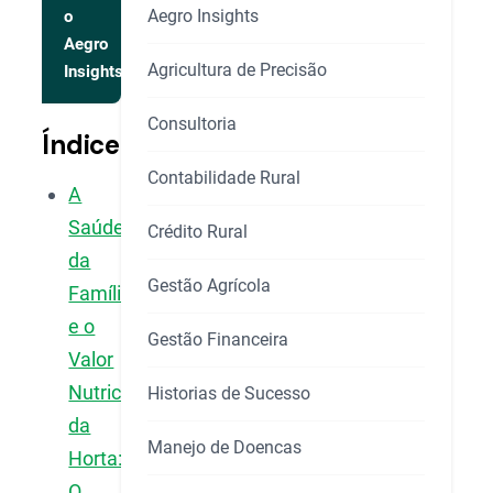
Aegro Insights
o
Aegro
Agricultura de Precisão
Insights
Consultoria
Índice
Contabilidade Rural
A
Saúde
Crédito Rural
da
Gestão Agrícola
Família
e o
Gestão Financeira
Valor
Nutricional
Historias de Sucesso
da
Manejo de Doencas
Horta:
O