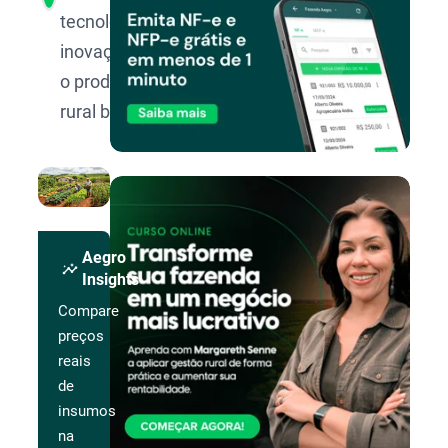
tecnologia e
inovação para
o produtor
rural brasileiro.
Aegro
insights
Insights
Compare
preços
reais
de
insumos
na