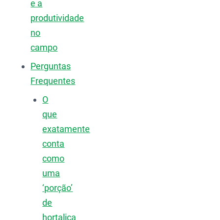
e a
produtividade
no
campo
Perguntas
Frequentes
O
que
exatamente
conta
como
uma
‘porção’
de
hortaliça