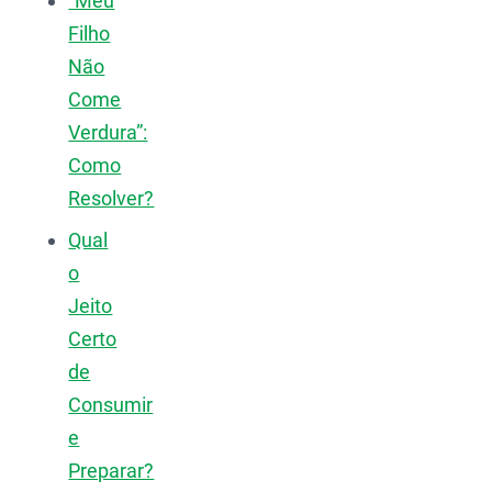
“Meu
Filho
Não
Come
Verdura”:
Como
Resolver?
Qual
o
Jeito
Certo
de
Consumir
e
Preparar?