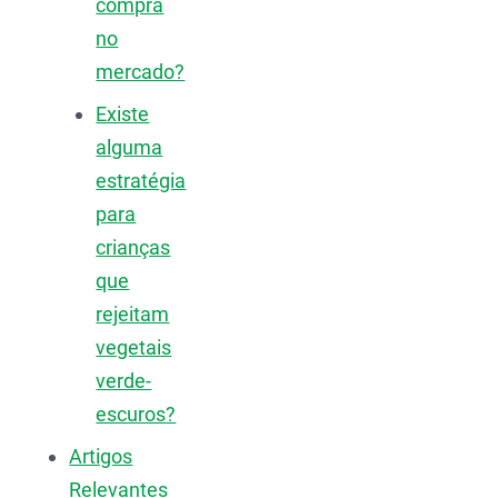
compra
no
mercado?
Existe
alguma
estratégia
para
crianças
que
rejeitam
vegetais
verde-
escuros?
Artigos
Relevantes