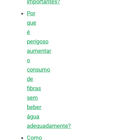
importantes?
Por
que
é
perigoso
aumentar
o
consumo
de
fibras
sem
beber
água
adequadamente?
Como