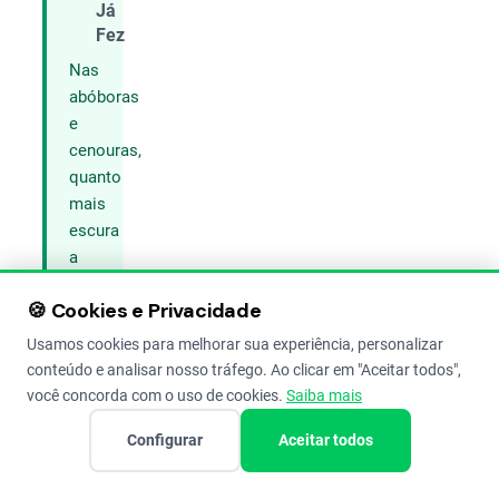
Compartilhar
Já
Fez
Nas
abóboras
e
cenouras,
quanto
mais
escura
a
cor,
🍪 Cookies e Privacidade
mais
vitamina
Usamos cookies para melhorar sua experiência, personalizar
ela
conteúdo e analisar nosso tráfego. Ao clicar em "Aceitar todos",
tem.
você concorda com o uso de cookies.
Saiba mais
Escolha
Configurar
Aceitar todos
sempre
as
mais