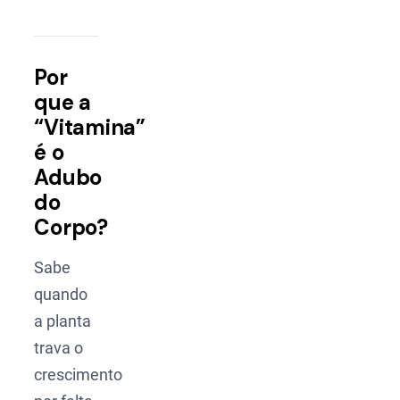
Por
que a
“Vitamina”
é o
Adubo
do
Corpo?
Sabe
quando
a planta
trava o
crescimento