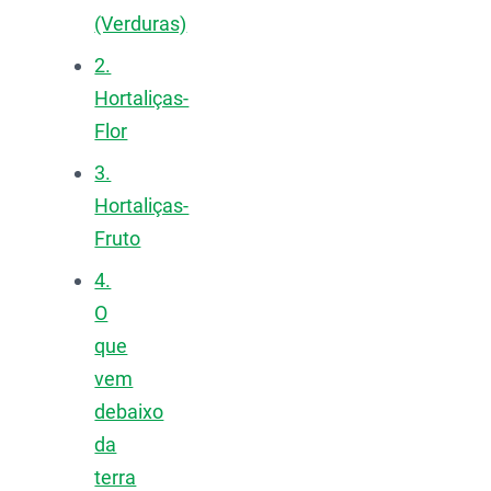
(Verduras)
2.
Hortaliças-
Flor
3.
Hortaliças-
Fruto
4.
O
que
vem
debaixo
da
terra