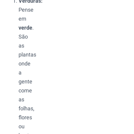
Verduras:
Pense
em
verde
.
São
as
plantas
onde
a
gente
come
as
folhas,
flores
ou