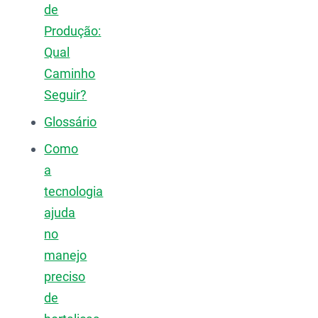
de
Produção:
Qual
Caminho
Seguir?
Glossário
Como
a
tecnologia
ajuda
no
manejo
preciso
de