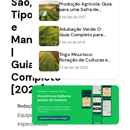
São,
Produção Agrícola: Guia
para uma Safra de
Tipos
Sucesso | Aegro
8 de Sep de 2021
e
Adubação Verde: O
Guia Completo para
Manejo
Escolher as Espécies
2 de Jul de 2019
Certas
|
Trigo Mourisco:
Rotação de Culturas e
Guia
Aumento de
15 de Apr de 2020
Produtividade
Completo
[2025]
Redação Aegro
Equipe de
especialistas