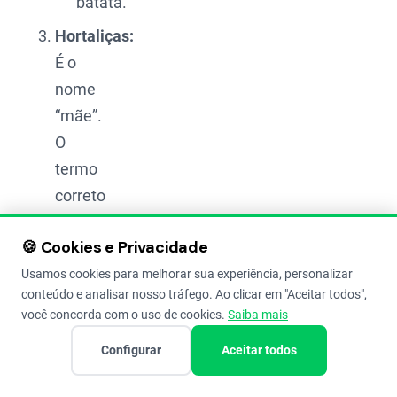
batata.
Hortaliças:
É o
nome
“mãe”.
O
termo
correto
que
🍪 Cookies e Privacidade
abraça
tudo
Usamos cookies para melhorar sua experiência, personalizar
conteúdo e analisar nosso tráfego. Ao clicar em "Aceitar todos",
isso
você concorda com o uso de cookies.
Saiba mais
aí em
Configurar
Aceitar todos
cima.