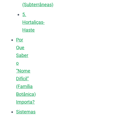
(Subterrâneas)
5.
Hortaliças-
Haste
Por
Que
Saber
o
“Nome
Difícil”
(Família
Botânica)
Importa?
Sistemas