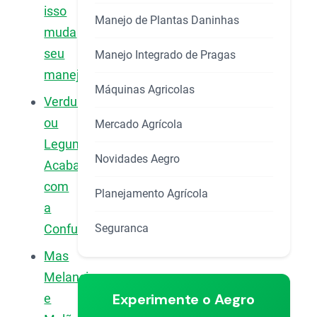
isso
Manejo de Plantas Daninhas
muda
seu
Manejo Integrado de Pragas
manejo)
Máquinas Agricolas
Verdura
ou
Mercado Agrícola
Legume:
Novidades Aegro
Acabando
com
Planejamento Agrícola
a
Seguranca
Confusão
Mas
Melancia
Experimente o Aegro
e