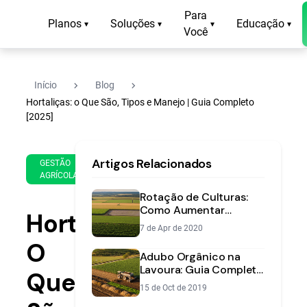
Para
Planos
Soluções
Educação
▾
▾
▾
▾
Você
navigate_next
navigate_next
Início
Blog
Hortaliças: o Que São, Tipos e Manejo | Guia Completo
[2025]
9 de
11
Artigos Relacionados
Jan
min
GESTÃO
AGRÍCOLA
de
de
2025
leitura
Rotação de Culturas:
Como Aumentar
Hortaliças:
Produtividade e Saúde
7 de Apr de 2020
do Solo
O
Adubo Orgânico na
Lavoura: Guia Completo
Que
para Aumentar a
15 de Oct de 2019
Fertilidade do Solo