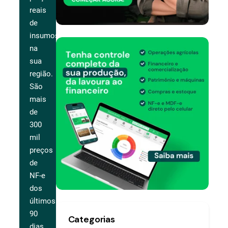
reais
de
insumos
na
sua
região.
São
mais
de
300
mil
preços
de
NF-e
dos
últimos
90
Categorias
dias