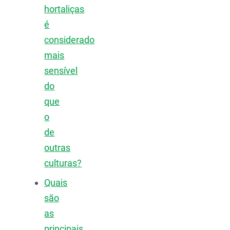
hortaliças
é
considerado
mais
sensível
do
que
o
de
outras
culturas?
Quais
são
as
principais