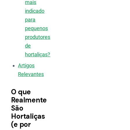
mais
indicado
para
pequenos
produtores
de
hortaliças?
Artigos
Relevantes
O que
Realmente
São
Hortaliças
(e por