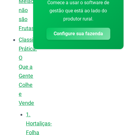
Melão
Comece a usar o software de
não
gestão que está ao lado do
produtor rural.
são
Frutas?
Configure sua fazenda
Classificação
Prática:
O
Que a
Gente
Colhe
e
Vende
1.
Hortaliças-
Folha