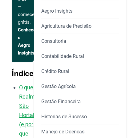
—
Aegro Insights
comece
grátis.
Agricultura de Precisão
Conhecer
o
Consultoria
Aegro
Insights
Contabilidade Rural
Crédito Rural
Índice
Gestão Agrícola
O que
Realmente
Gestão Financeira
São
Hortaliças
Historias de Sucesso
(e por
Manejo de Doencas
que