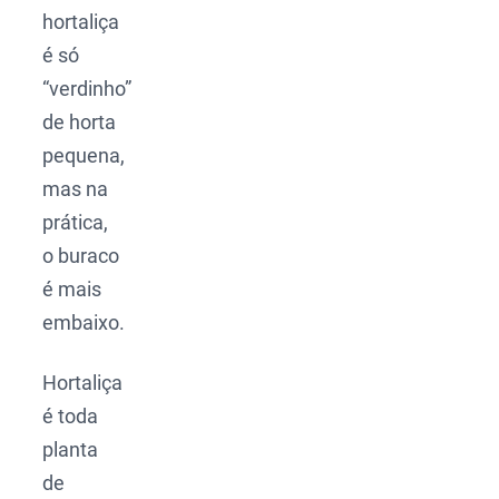
hortaliça
é só
“verdinho”
de horta
pequena,
mas na
prática,
o buraco
é mais
embaixo.
Hortaliça
é toda
planta
de