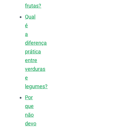
frutas?
Qual
é
a
diferença
prática
entre
verduras
e
legumes?
Por
que
não
devo