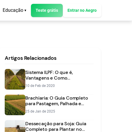
Educação
Teste grátis
Entrar no Aegro
▾
Artigos Relacionados
Sistema ILPF: O que é,
Vantagens e Como
Implementar na sua Fazenda
10 de Feb de 2020
Brachiaria: O Guia Completo
para Pastagem, Palhada e
Integração Lavoura-Pecuária
25 de Jan de 2025
Dessecação para Soja: Guia
Completo para Plantar no