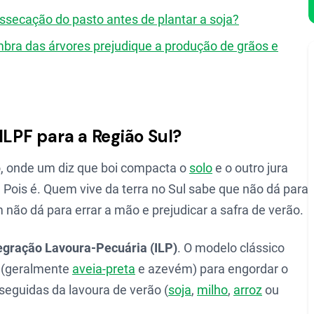
ssecação do pasto antes de plantar a soja?
mbra das árvores prejudique a produção de grãos e
ILPF para a Região Sul?
o, onde um diz que boi compacta o
solo
e o outro jura
 Pois é. Quem vive da terra no Sul sabe que não dá para
não dá para errar a mão e prejudicar a safra de verão.
egração Lavoura-Pecuária (ILP)
. O modelo clássico
o (geralmente
aveia-preta
e azevém) para engordar o
 seguidas da lavoura de verão (
soja
,
milho
,
arroz
ou