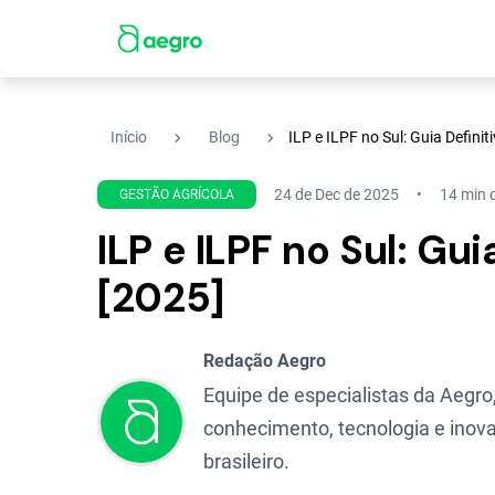
navigate_next
navigate_next
Início
Blog
ILP e ILPF no Sul: Guia Defini
24 de Dec de 2025
14 min d
GESTÃO AGRÍCOLA
ILP e ILPF no Sul: Gu
[2025]
Redação Aegro
Equipe de especialistas da Aegro,
conhecimento, tecnologia e inova
brasileiro.