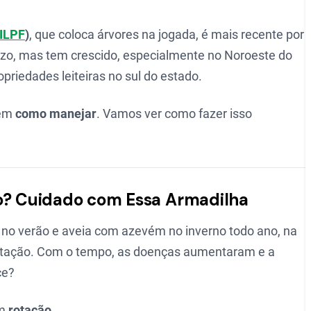
ILPF
)
, que coloca árvores na jogada, é mais recente por
azo, mas tem crescido, especialmente no Noroeste do
riedades leiteiras no sul do estado.
 em
como manejar
. Vamos ver como fazer isso
ão? Cuidado com Essa Armadilha
a no verão e aveia com azevém no inverno todo ano, na
otação. Com o tempo, as doenças aumentaram e a
ce?
m
rotação
.