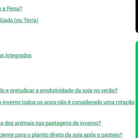
e a Pena?
Gado (ou Terra)
as integrados
 e prejudicar a produtividade da soja no verão?
no inverno todos os anos não é considerado uma rotação
ída dos animais nas pastagens de inverno?
ente para o plantio direto da soja após o pastejo?