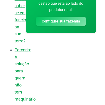
gestão que está ao lado do
saber
produtor rural.
se vai
funcionar
Configure sua fazenda
na
sua
terra?
Parceria:
A
solução
para
quem
não
tem
maquinário