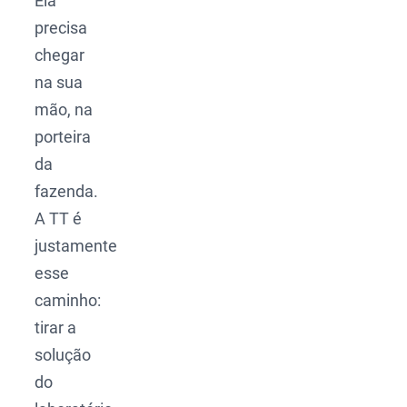
Ela
precisa
chegar
na sua
mão, na
porteira
da
fazenda.
A TT é
justamente
esse
caminho:
tirar a
solução
do