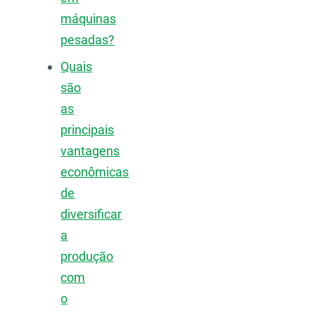
máquinas
pesadas?
Quais
são
as
principais
vantagens
econômicas
de
diversificar
a
produção
com
o