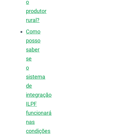
o
produtor
rural?
Como
posso
saber
se
o
sistema
de
integração
ILPF
funcionará
nas
condições