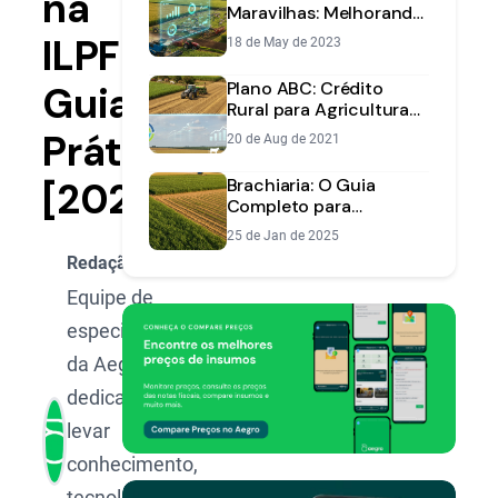
na
Maravilhas: Melhorando
a Fazenda na Amazônia
ILPF:
18 de May de 2023
com Plantação, Gado e
o Aegro
Plano ABC: Crédito
Guia
Rural para Agricultura
Sustentável e Lucrativa
Prático
20 de Aug de 2021
[2025]
Brachiaria: O Guia
Completo para
Pastagem, Palhada e
25 de Jan de 2025
Integração Lavoura-
Redação Aegro
Pecuária
Equipe de
especialistas
da Aegro,
dedicada a
levar
conhecimento,
tecnologia e