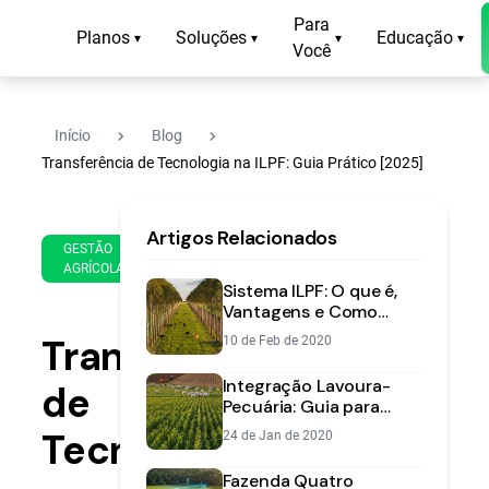
Para
Planos
Soluções
Educação
▾
▾
▾
▾
Você
navigate_next
navigate_next
Início
Blog
Transferência de Tecnologia na ILPF: Guia Prático [2025]
15
12
Artigos Relacionados
de
min
GESTÃO
Feb
AGRÍCOLA
de
de
Sistema ILPF: O que é,
leitura
2025
Vantagens e Como
Implementar na sua
Transferência
10 de Feb de 2020
Fazenda
Integração Lavoura-
de
Pecuária: Guia para
Aumentar
Tecnologia
24 de Jan de 2020
Produtividade
Fazenda Quatro