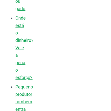
ou
gado
Onde
está
o
dinheiro?
Vale
a
pena
o
esforço?
Pequeno
produtor
também
entra