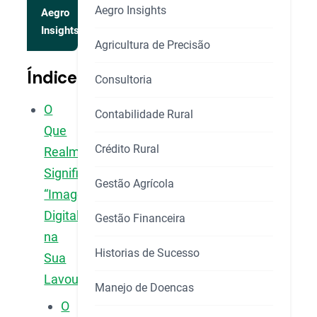
Aegro Insights
Aegro
Insights
Agricultura de Precisão
Índice
Consultoria
O
Contabilidade Rural
Que
Crédito Rural
Realmente
Significa
Gestão Agrícola
“Imagem
Digital”
Gestão Financeira
na
Historias de Sucesso
Sua
Lavoura?
Manejo de Doencas
O