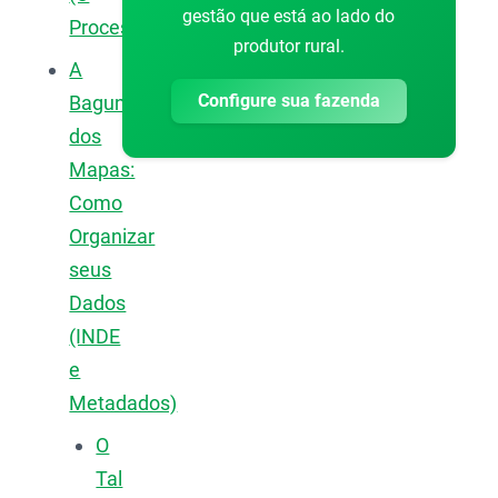
gestão que está ao lado do
Processamento)
produtor rural.
A
Configure sua fazenda
Bagunça
dos
Mapas:
Como
Organizar
seus
Dados
(INDE
e
Metadados)
O
Tal