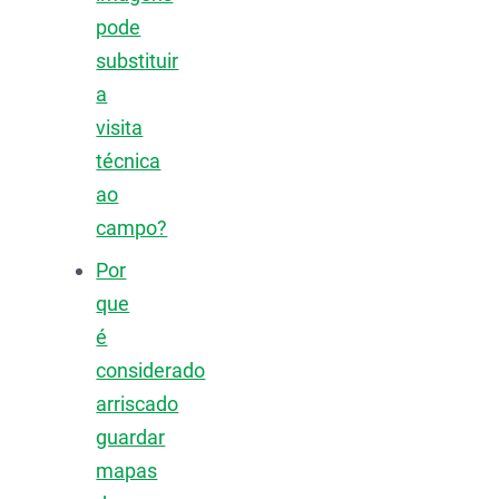
pode
substituir
a
visita
técnica
ao
campo?
Por
que
é
considerado
arriscado
guardar
mapas