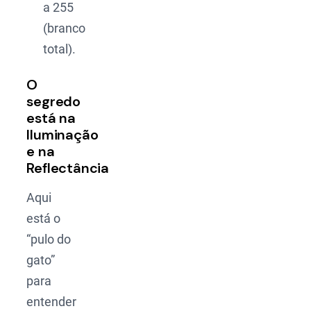
a 255
(branco
total).
O
segredo
está na
Iluminação
e na
Reflectância
Aqui
está o
“pulo do
gato”
para
entender