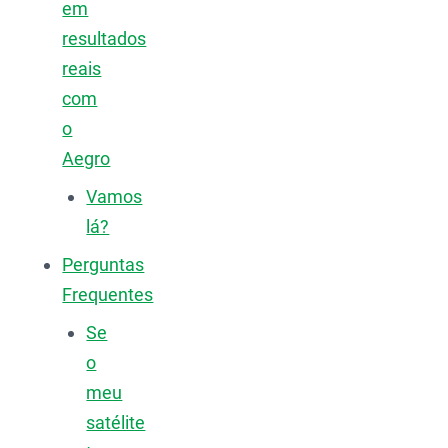
em
resultados
reais
com
o
Aegro
Vamos
lá?
Perguntas
Frequentes
Se
o
meu
satélite