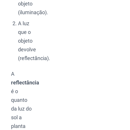
objeto
(iluminação).
A luz
que o
objeto
devolve
(reflectância).
A
reflectância
é o
quanto
da luz do
sol a
planta