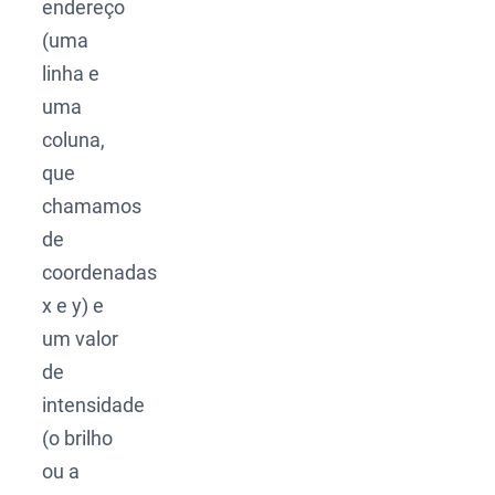
endereço
(uma
linha e
uma
coluna,
que
chamamos
de
coordenadas
x e y) e
um valor
de
intensidade
(o brilho
ou a