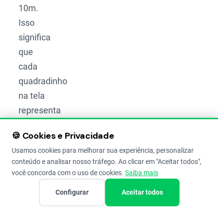
10m.
Isso
significa
que
cada
quadradinho
na tela
representa
100 m²
🍪 Cookies e Privacidade
da sua
Usamos cookies para melhorar sua experiência, personalizar
terra. Se
conteúdo e analisar nosso tráfego. Ao clicar em "Aceitar todos",
a
você concorda com o uso de cookies.
Saiba mais
mancha
Configurar
Aceitar todos
de
doença