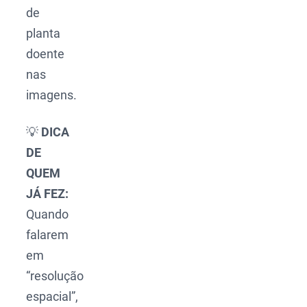
de
planta
doente
nas
imagens.
💡
DICA
DE
QUEM
JÁ FEZ:
Quando
falarem
em
“resolução
espacial”,