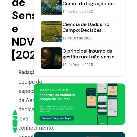
de
Como a Integração de
Dados Otimiza a Gestão
Sensoriamento
14 de Sep de 2022
da Fazenda
Ciência de Dados no
e
Campo: Decisões
Inteligentes e Maior
NDVI
19 de Oct de 2023
Lucro
[2025]
O principal insumo da
gestão rural não vem da
lavoura — vem dos
18 de Dec de 2025
dados
Redação Aegro
Equipe de
especialistas
da Aegro,
dedicada a
levar
conhecimento,
tecnologia e