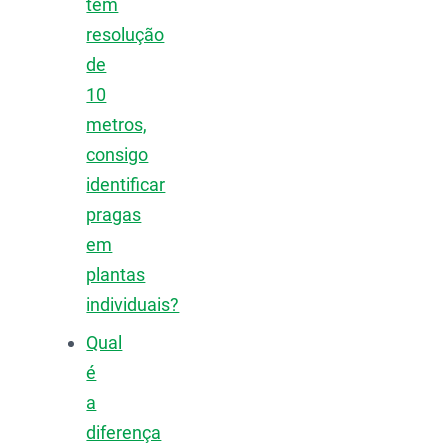
tem
resolução
de
10
metros,
consigo
identificar
pragas
em
plantas
individuais?
Qual
é
a
diferença