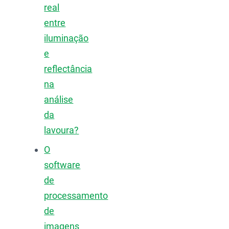
real
entre
iluminação
e
reflectância
na
análise
da
lavoura?
O
software
de
processamento
de
imagens