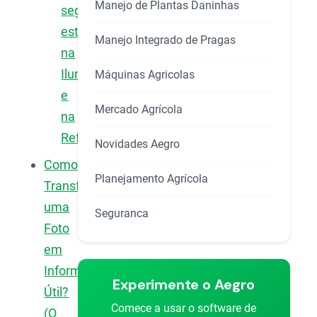
Manejo de Plantas Daninhas
segredo
está
Manejo Integrado de Pragas
na
Iluminação
Máquinas Agricolas
e
Mercado Agrícola
na
Reflectância
Novidades Aegro
Como
Planejamento Agrícola
Transformar
uma
Seguranca
Foto
em
Informação
Experimente o Aegro
Útil?
Comece a usar o software de
(O