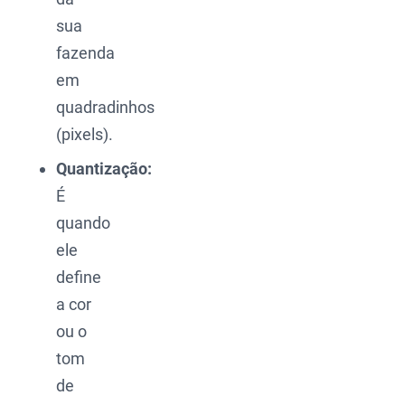
sua
fazenda
em
quadradinhos
(pixels).
Quantização:
É
quando
ele
define
a cor
ou o
tom
de