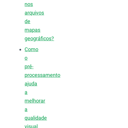
nos
arquivos
de
mapas
geográficos?
Como
o
pré-
processamento
ajuda
a
melhorar
a
qualidade
visual