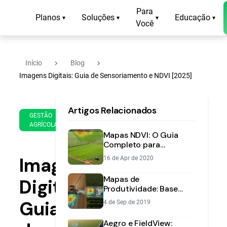
Para
Planos
Soluções
Educação
▾
▾
▾
▾
Você
navigate_next
navigate_next
Início
Blog
Imagens Digitais: Guia de Sensoriamento e NDVI [2025]
14
12
Artigos Relacionados
de
min
GESTÃO
Oct
AGRÍCOLA
de
de
Mapas NDVI: O Guia
leitura
2025
Completo para
Monitorar a Saúde da
Imagens
16 de Apr de 2020
Sua Lavoura
Mapas de
Digitais:
Produtividade: Base
Essencial da Agricultura
Guia
4 de Sep de 2019
de Precisão
Aegro e FieldView: