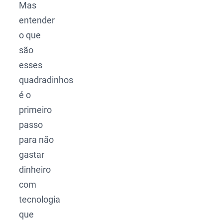
Mas
entender
o que
são
esses
quadradinhos
é o
primeiro
passo
para não
gastar
dinheiro
com
tecnologia
que