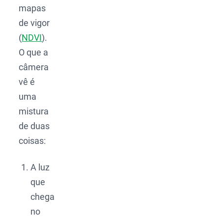
mapas
de vigor
(
NDVI
).
O que a
câmera
vê é
uma
mistura
de duas
coisas:
A luz
que
chega
no