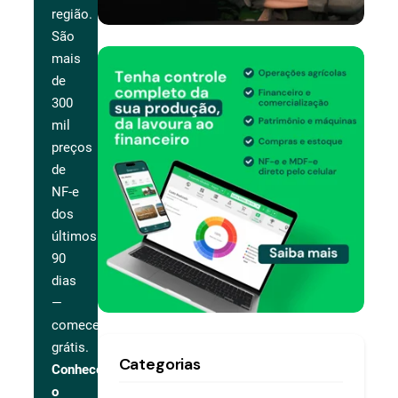
região.
São
mais
de
300
mil
preços
de
NF-e
dos
últimos
90
dias
—
comece
grátis.
Categorias
Conhecer
o