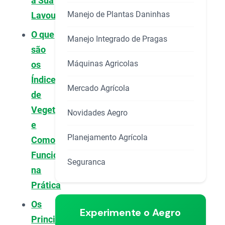
a Sua
Manejo de Plantas Daninhas
Lavoura?
O que
Manejo Integrado de Pragas
são
Máquinas Agricolas
os
Índices
Mercado Agrícola
de
Vegetação
Novidades Aegro
e
Planejamento Agrícola
Como
Funcionam
Seguranca
na
Prática
Os
Experimente o Aegro
Principais