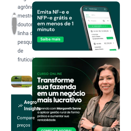
agrônomo,
mestre e
doutor na
linha de
pesquisa
de
fruticultura.
Aegro
insights
Insights
Compare
preços