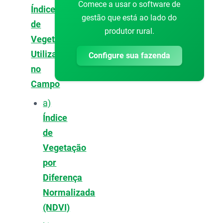
Comece a usar o software de
Índices
gestão que está ao lado do
de
produtor rural.
Vegetação
Utilizados
Configure sua fazenda
no
Campo
a)
Índice
de
Vegetação
por
Diferença
Normalizada
(NDVI)