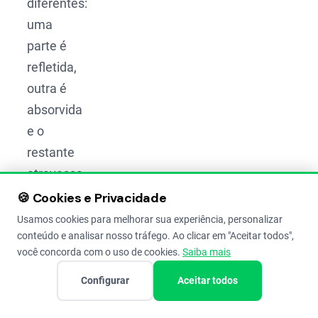
diferentes:
uma
parte é
refletida,
outra é
absorvida
e o
restante
atravessa
a folha.
🍪 Cookies e Privacidade
A
Usamos cookies para melhorar sua experiência, personalizar
conteúdo e analisar nosso tráfego. Ao clicar em "Aceitar todos",
representação
você concorda com o uso de cookies.
Saiba mais
de todas
as
Configurar
Aceitar todos
formas