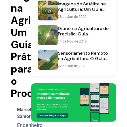
Imagens de Satélite na
na
Agricultura: Um Guia
Completo para
Agricultura:
28 de Jan de 2020
Monitorar sua Lavoura
Drone na Agricultura de
Um
Precisão: Guia
Completo para Escolher
Guia
14 de Nov de 2018
o Ideal
Prático
Sensoriamento Remoto
na Agricultura: O Guia
Completo Para o
para
22 de Jan de 2020
Produtor
o
Produtor
Marcelo
Santoro
Engenheiro