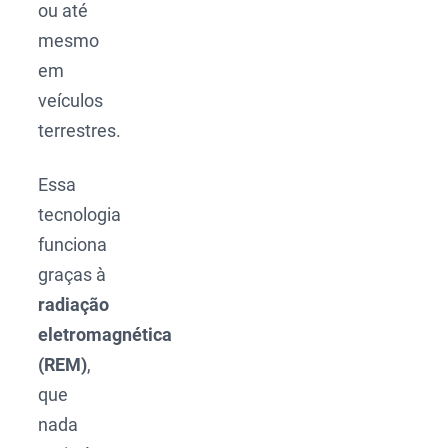
ou até
mesmo
em
veículos
terrestres.
Essa
tecnologia
funciona
graças à
radiação
eletromagnética
(REM)
,
que
nada