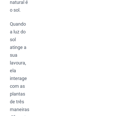
natural é
o sol.
Quando
a luz do
sol
atinge a
sua
lavoura,
ela
interage
com as
plantas
de três
maneiras