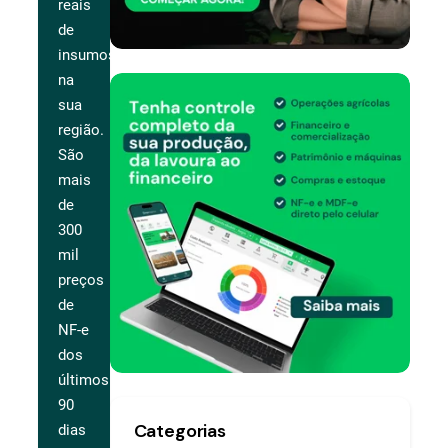
reais
de
insumos
na
sua
região.
São
mais
de
300
mil
preços
de
NF-e
dos
últimos
90
Categorias
dias