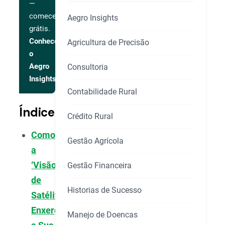
—
comece
Aegro Insights
grátis.
Conhecer
Agricultura de Precisão
o
Aegro
Consultoria
Insights
Contabilidade Rural
Índice
Crédito Rural
Como
Gestão Agrícola
a
‘Visão
Gestão Financeira
de
Historias de Sucesso
Satélite’
Enxerga
Manejo de Doencas