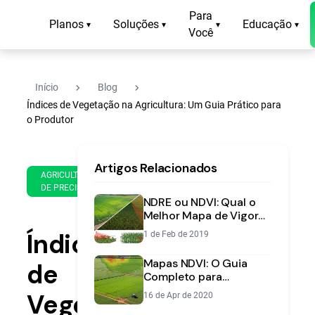
Para
Planos
Soluções
Educação
▾
▾
▾
▾
Você
navigate_next
navigate_next
Início
Blog
Índices de Vegetação na Agricultura: Um Guia Prático para
o Produtor
17
16
Artigos Relacionados
de
min
AGRICULTURA
Jan
DE PRECISÃO
de
de
NDRE ou NDVI: Qual o
leitura
2020
Melhor Mapa de Vigor
Para a Sua Lavoura?
Índices
1 de Feb de 2019
Mapas NDVI: O Guia
de
Completo para
Monitorar a Saúde da
Vegetação
16 de Apr de 2020
Sua Lavoura