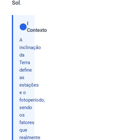
Sol
.
ℹ️
Contexto
Compartilhar
A
inclinação
da
Terra
define
as
estações
e o
fotoperíodo,
sendo
os
fatores
que
realmente