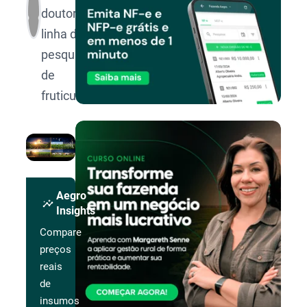
doutor na
linha de
pesquisa
de
fruticultura.
Aegro
insights
Insights
Compare
preços
reais
de
insumos