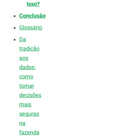
Isso?
Conclusão
Glossário
Da
tradição
aos
dados:
como
tomar
decisões
mais
seguras
na
fazenda