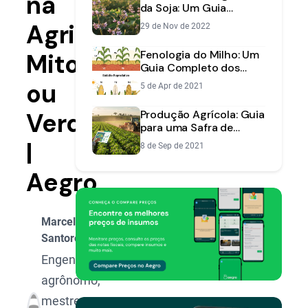
na
da Soja: Um Guia
Completo do Plantio à
Agricultura:
29 de Nov de 2022
Colheita
Fenologia do Milho: Um
Mito
Guia Completo dos
Estádios de
ou
5 de Apr de 2021
Desenvolvimento
Verdade?
Produção Agrícola: Guia
para uma Safra de
Sucesso | Aegro
|
8 de Sep de 2021
Aegro
Marcelo
Santoro
Engenheiro
agrônomo,
mestre e