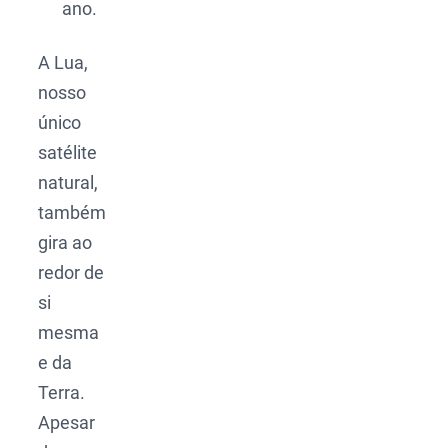
ano.
A Lua,
nosso
único
satélite
natural,
também
gira ao
redor de
si
mesma
e da
Terra.
Apesar