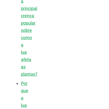
a
principal
crença
popular
sobre
como
a
lua
afeta
as
plantas?
Por
que
a
lua