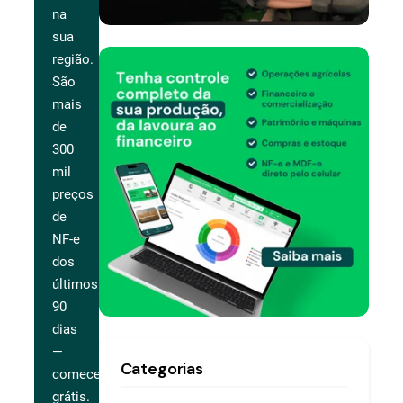
na
sua
região.
São
mais
de
300
mil
preços
de
NF-e
dos
últimos
90
dias
—
Categorias
comece
grátis.