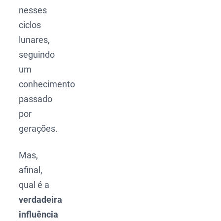
nesses
ciclos
lunares,
seguindo
um
conhecimento
passado
por
gerações.
Mas,
afinal,
qual é a
verdadeira
influência