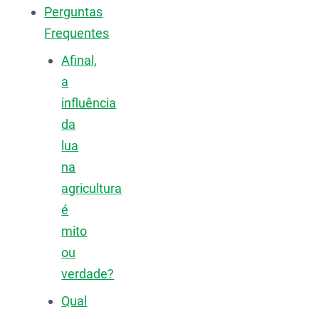
Perguntas
Frequentes
Afinal,
a
influência
da
lua
na
agricultura
é
mito
ou
verdade?
Qual