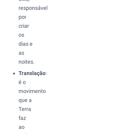
responsável
por
criar
os
dias e
as
noites.
Translação
:
é o
movimento
que a
Terra
faz
ao