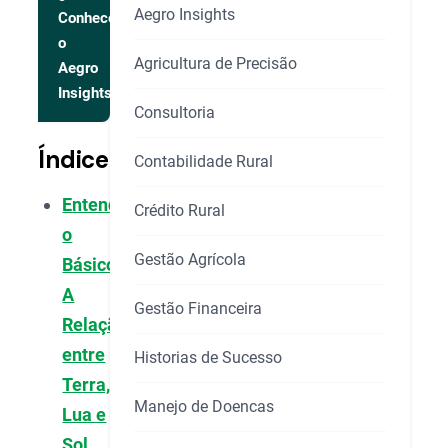
Aegro Insights
Conhecer
o
Agricultura de Precisão
Aegro
Insights
Consultoria
Índice
Contabilidade Rural
Entendendo
Crédito Rural
o
Gestão Agrícola
Básico:
A
Gestão Financeira
Relação
entre
Historias de Sucesso
Terra,
Manejo de Doencas
Lua e
Sol