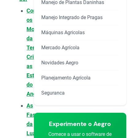
Manejo de Plantas Daninhas
Como
Manejo Integrado de Pragas
os
Movimentos
Máquinas Agricolas
da
Terra
Mercado Agrícola
Criam
Novidades Aegro
as
Estações
Planejamento Agrícola
do
Seguranca
Ano
As
Fases
Experimente o Aegro
da
Lua:
Comece a usar o software de