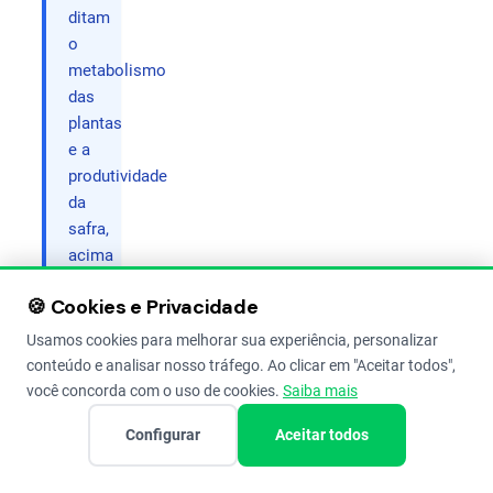
ditam
o
metabolismo
das
plantas
e a
produtividade
da
safra,
acima
de
🍪 Cookies e Privacidade
qualquer
fase
Usamos cookies para melhorar sua experiência, personalizar
lunar.
conteúdo e analisar nosso tráfego. Ao clicar em "Aceitar todos",
você concorda com o uso de cookies.
Saiba mais
Juntos,
Configurar
Aceitar todos
esses