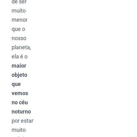
de ser
muito
menor
que o
nosso
planeta,
ela é o
maior
objeto
que
vemos
no céu
noturno
por estar
muito