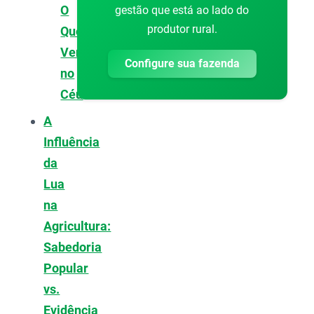
O
gestão que está ao lado do
produtor rural.
Que
Vemos
Configure sua fazenda
no
Céu
A
Influência
da
Lua
na
Agricultura:
Sabedoria
Popular
vs.
Evidência