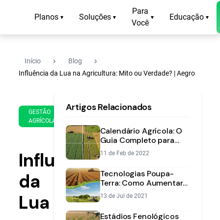
Para
Planos
Soluções
Educação
▾
▾
▾
▾
Você
navigate_next
navigate_next
Início
Blog
Influência da Lua na Agricultura: Mito ou Verdade? | Aegro
30
14
Artigos Relacionados
de
min
GESTÃO
Aug
AGRÍCOLA
de
de
Calendário Agrícola: O
leitura
2021
Guia Completo para
Planejar sua Safra com
Influência
11 de Feb de 2022
Precisão
Tecnologias Poupa-
da
Terra: Como Aumentar
sua Produção Agrícola
Lua
13 de Jul de 2021
Sem Expandir a Área
Estádios Fenológicos