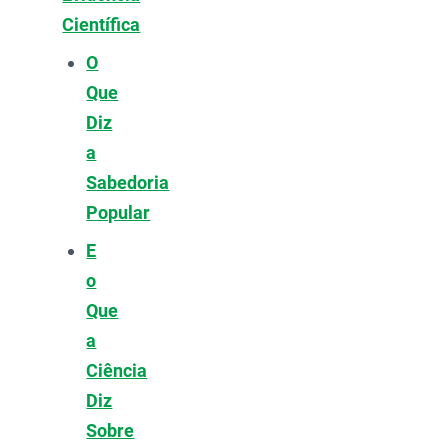
Científica
O
Que
Diz
a
Sabedoria
Popular
E
o
Que
a
Ciência
Diz
Sobre