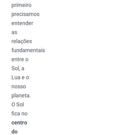
primeiro
precisamos
entender
as
relações
fundamentais
entre o
Sol, a
Lua e o
nosso
planeta.
O Sol
fica no
centro
do