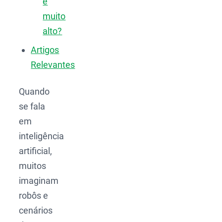
é
muito
alto?
Artigos
Relevantes
Quando
se fala
em
inteligência
artificial,
muitos
imaginam
robôs e
cenários