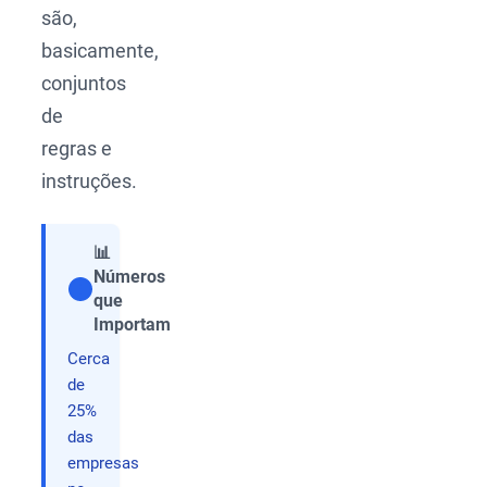
são,
basicamente,
conjuntos
de
regras e
instruções.
📊
Números
que
Compartilhar
Importam
Cerca
de
25%
das
empresas