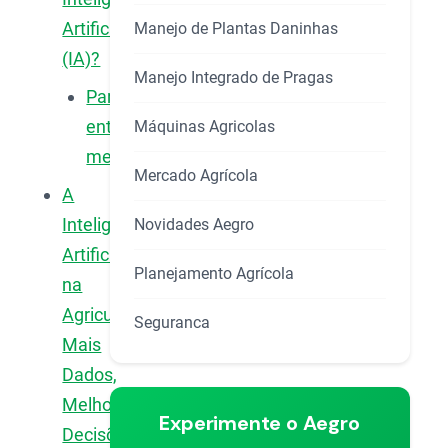
Artificial
Manejo de Plantas Daninhas
(IA)?
Manejo Integrado de Pragas
Para
entender
Máquinas Agricolas
melhor
Mercado Agrícola
A
Inteligência
Novidades Aegro
Artificial
Planejamento Agrícola
na
Agricultura:
Seguranca
Mais
Dados,
Melhores
Experimente o Aegro
Decisões