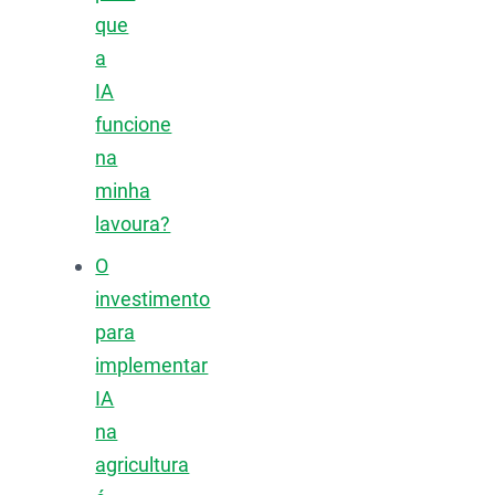
que
a
IA
funcione
na
minha
lavoura?
O
investimento
para
implementar
IA
na
agricultura