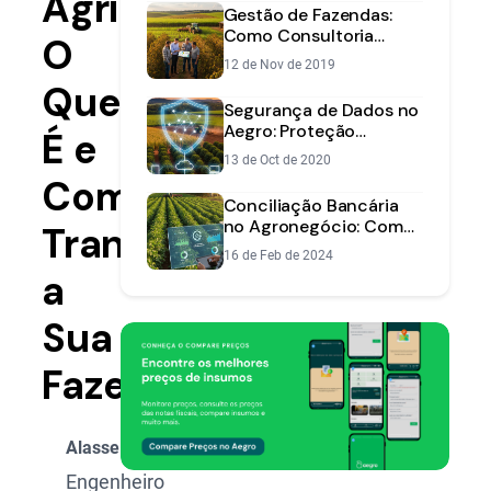
Agricultura:
Gestão de Fazendas:
Como Consultoria
O
Reverte Perdas dos
12 de Nov de 2019
Produtores
Que
Segurança de Dados no
Aegro: Proteção
É e
Superior na Nuvem
13 de Oct de 2020
Como
Conciliação Bancária
no Agronegócio: Como
Transforma
Automatizar e Ganhar
16 de Feb de 2024
Tempo com o Aegro
a
Sua
Fazenda
Alasse Oliveira
Engenheiro