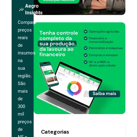
Aegro
insights
Insights
Compare
preços
reais
de
insumos
na
sua
região.
São
mais
de
300
mil
preços
de
Categorias