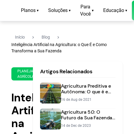
Para
Planos
Soluções
Educação
▾
▾
▾
▾
Você
navigate_next
navigate_next
Início
Blog
Inteligência Artificial na Agricultura: o Que É e Como
Transforma a Sua Fazenda
1 de
13
Artigos Relacionados
Dec
min
PLANEJAMENTO
AGRÍCOLA
de
de
2021
leitura
Agricultura Preditiva e
Autônoma: O que é e
Inteligência
Como Aplicar na Sua
16 de Aug de 2021
Fazenda
Artificial
Agricultura 5.0: O
Futuro da Sua Fazenda
na
Começou
14 de Dec de 2023