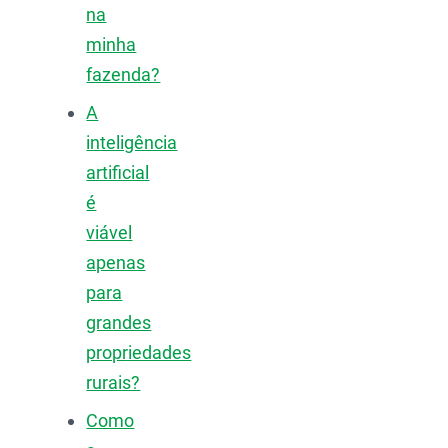
na
minha
fazenda?
A
inteligência
artificial
é
viável
apenas
para
grandes
propriedades
rurais?
Como