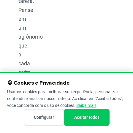
tarefa.
Pense
em
um
agrônomo
que,
a
cada
safra,
aprende
🍪 Cookies e Privacidade
mais
Usamos cookies para melhorar sua experiência, personalizar
sobre
conteúdo e analisar nosso tráfego. Ao clicar em "Aceitar todos",
você concorda com o uso de cookies.
Saiba mais
pragas
e
Configurar
Aceitar todos
padrões