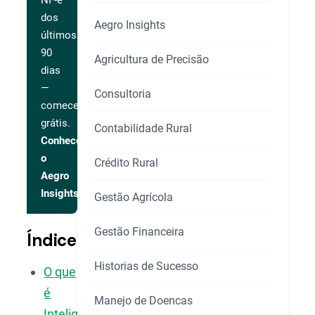
NF-e
dos
Aegro Insights
últimos
90
Agricultura de Precisão
dias
—
Consultoria
comece
grátis.
Contabilidade Rural
Conhecer
o
Crédito Rural
Aegro
Insights
Gestão Agrícola
Gestão Financeira
Índice
Historias de Sucesso
O que
é
Manejo de Doencas
Inteligência