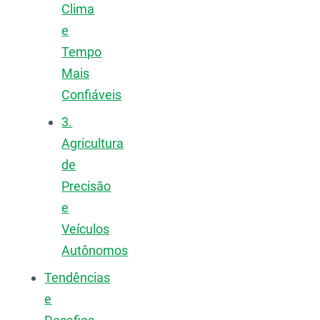
Clima
e
Tempo
Mais
Confiáveis
3.
Agricultura
de
Precisão
e
Veículos
Autônomos
Tendências
e