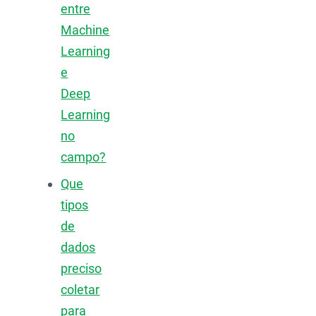
entre
Machine
Learning
e
Deep
Learning
no
campo?
Que
tipos
de
dados
preciso
coletar
para