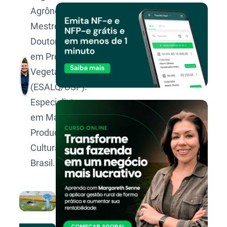
Agrônomo,
Mestre e
Doutorando
em Produção
Vegetal pela
(ESALQ/USP).
Especialista
em Manejo e
Produção de
Culturas no
Brasil.