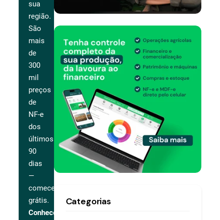
sua
região.
São
mais
de
300
mil
preços
de
NF-e
dos
últimos
90
dias
—
comece
Categorias
grátis.
Conhecer