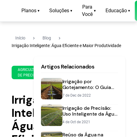
Para
Planos
Soluções
Educação
▾
▾
▾
▾
Você
navigate_next
navigate_next
Início
Blog
Irrigação Inteligente: Água Eficiente e Maior Produtividade
19
15
Artigos Relacionados
de
min
AGRICULTURA
Mar
DE PRECISÃO
de
de
Irrigação por
leitura
2025
Gotejamento: O Guia
Completo para o
Irrigação
7 de Dec de 2022
Produtor
Irrigação de Precisão:
Inteligente:
Uso Inteligente da Água
e Maior Produtividade
Água
4 de Oct de 2021
Reúso da Água na