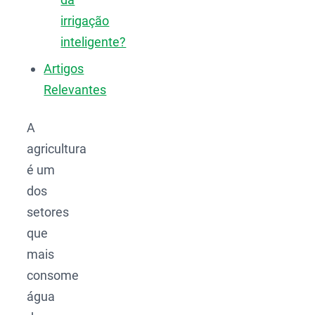
irrigação
inteligente?
Artigos
Relevantes
A
agricultura
é um
dos
setores
que
mais
consome
água