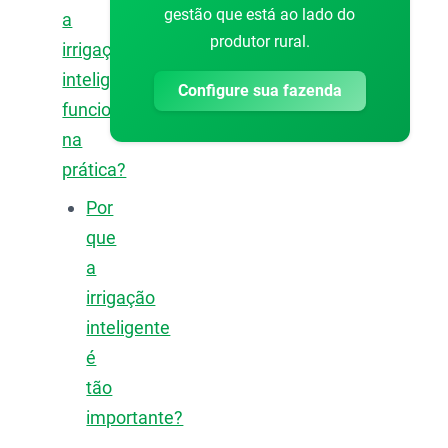
gestão que está ao lado do
a
produtor rural.
irrigação
inteligente
Configure sua fazenda
funciona
na
prática?
Por
que
a
irrigação
inteligente
é
tão
importante?