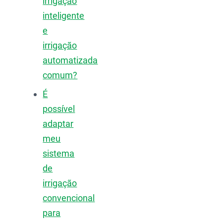
irrigação
inteligente
e
irrigação
automatizada
comum?
É
possível
adaptar
meu
sistema
de
irrigação
convencional
para