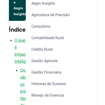
o
Aegro Insights
Aegro
Insights
Agricultura de Precisão
Consultoria
Índice
Contabilidade Rural
O que
é
Crédito Rural
irrigação
Gestão Agrícola
inteligente?
Quais
Gestão Financeira
são
Historias de Sucesso
os
principais
Manejo de Doencas
tipos