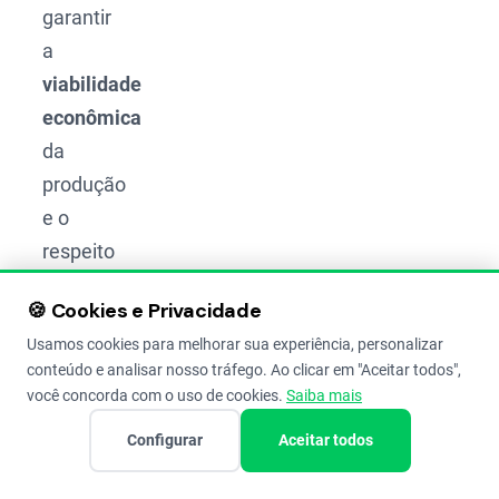
garantir
a
viabilidade
econômica
da
produção
e o
respeito
ao meio
🍪 Cookies e Privacidade
ambiente.
Usamos cookies para melhorar sua experiência, personalizar
conteúdo e analisar nosso tráfego. Ao clicar em "Aceitar todos",
Quais
você concorda com o uso de cookies.
Saiba mais
são os
principais
Configurar
Aceitar todos
tipos
de