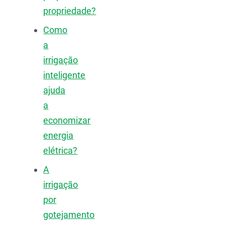
propriedade?
Como
a
irrigação
inteligente
ajuda
a
economizar
energia
elétrica?
A
irrigação
por
gotejamento