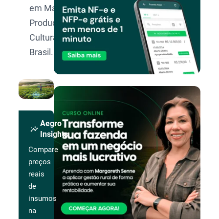
em Manejo e
Produção de
Culturas no
Brasil.
Aegro
insights
Insights
Compare
preços
reais
de
insumos
na