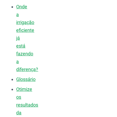
Onde
a
irrigação
eficiente
já
está
fazendo
a
diferença?
Glossário
Otimize
os
resultados
da