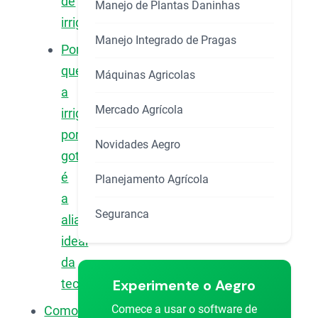
de
Manejo de Plantas Daninhas
irrigação?
Manejo Integrado de Pragas
Por
que
Máquinas Agricolas
a
Mercado Agrícola
irrigação
por
Novidades Aegro
gotejamento
é
Planejamento Agrícola
a
Seguranca
aliada
ideal
da
Experimente o Aegro
tecnologia?
Comece a usar o software de
Como