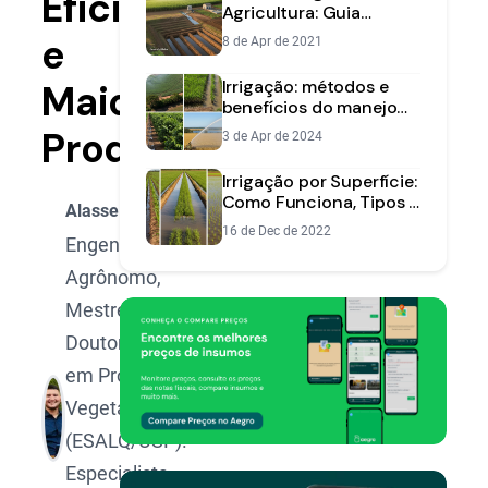
Eficiente
Agricultura: Guia
Prático com 7 Técnicas
e
8 de Apr de 2021
para sua Fazenda
Irrigação: métodos e
Maior
benefícios do manejo
da água
Produtividade
3 de Apr de 2024
Irrigação por Superfície:
Como Funciona, Tipos e
Alasse Oliveira
Quando Vale a Pena
16 de Dec de 2022
Engenheiro
Agrônomo,
Mestre e
Doutorando
em Produção
Vegetal pela
(ESALQ/USP).
Especialista