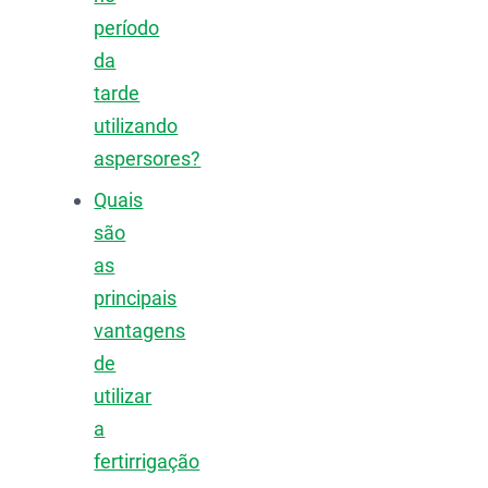
período
da
tarde
utilizando
aspersores?
Quais
são
as
principais
vantagens
de
utilizar
a
fertirrigação