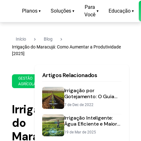
Para
Planos
Soluções
Educação
▾
▾
▾
▾
Você
navigate_next
navigate_next
Início
Blog
Irrigação do Maracujá: Como Aumentar a Produtividade
[2025]
29
12
Artigos Relacionados
de
min
GESTÃO
Apr
AGRÍCOLA
de
de
Irrigação por
leitura
2025
Gotejamento: O Guia
Completo para o
Irrigação
7 de Dec de 2022
Produtor
Irrigação Inteligente:
do
Água Eficiente e Maior
Produtividade
Maracujá:
19 de Mar de 2025