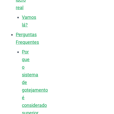
real
Vamos
lá?
Perguntas
Frequentes
Por
que
o
sistema
de
gotejamento
é
considerado
superior