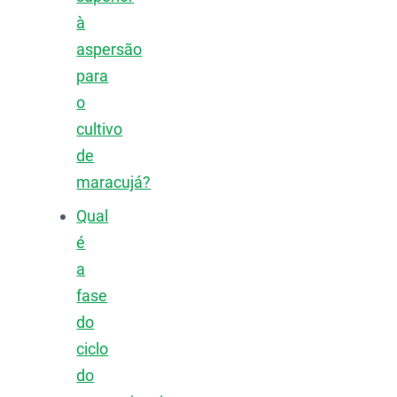
à
aspersão
para
o
cultivo
de
maracujá?
Qual
é
a
fase
do
ciclo
do