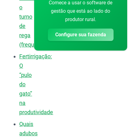
Comece a usar o software de
o
gestão que está ao lado do
turno
produtor rural.
de
Configure sua fazenda
rega
(frequência)?
Fertirrigação:
O
“pulo
do
gato”
na
produtividade
Quais
adubos