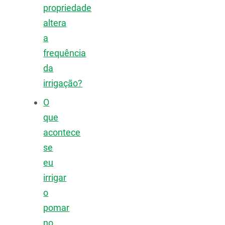
propriedade
altera
a
frequência
da
irrigação?
O
que
acontece
se
eu
irrigar
o
pomar
no