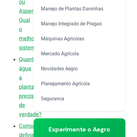
ou
Manejo de Plantas Daninhas
Aspersão:
Qual
Manejo Integrado de Pragas
o
melhor
Máquinas Agricolas
sistema?
Mercado Agrícola
Quanta
água
Novidades Aegro
a
Planejamento Agrícola
planta
precisa
Seguranca
de
verdade?
Como
Experimente o Aegro
definir