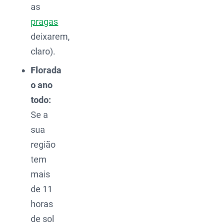
as
pragas
deixarem,
claro).
Florada
o ano
todo:
Se a
sua
região
tem
mais
de 11
horas
de sol