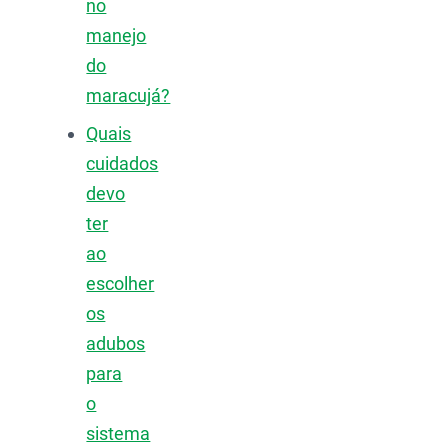
no
manejo
do
maracujá?
Quais
cuidados
devo
ter
ao
escolher
os
adubos
para
o
sistema