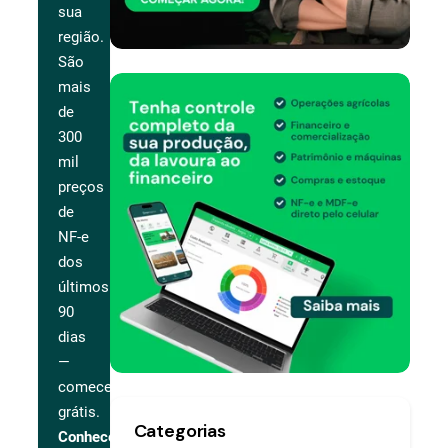
sua
região.
São
mais
de
300
mil
preços
de
NF-e
dos
últimos
90
dias
—
comece
grátis.
Categorias
Conhecer