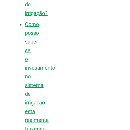
de
irrigação?
Como
posso
saber
se
o
investimento
no
sistema
de
irrigação
está
realmente
trazendo