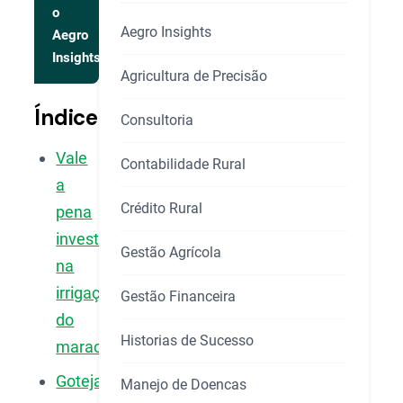
o
Aegro Insights
Aegro
Insights
Agricultura de Precisão
Índice
Consultoria
Vale
Contabilidade Rural
a
Crédito Rural
pena
investir
Gestão Agrícola
na
irrigação
Gestão Financeira
do
Historias de Sucesso
maracujá?
Gotejamento
Manejo de Doencas