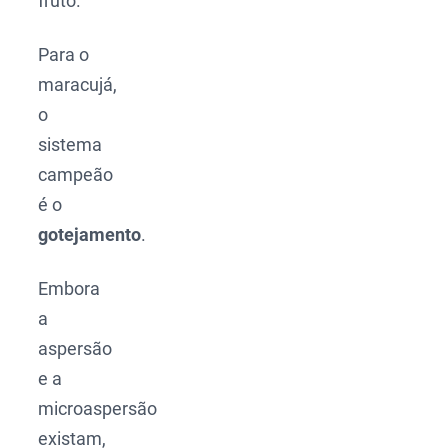
fruto.
Para o
maracujá,
o
sistema
campeão
é o
gotejamento
.
Embora
a
aspersão
e a
microaspersão
existam,