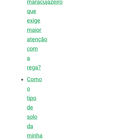
maracujazeiro
que
exige
maior
atenção
com
a
rega?
Como
o
tipo
de
solo
da
minha