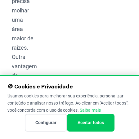
precisa
molhar
uma
área
maior de
raízes.
Outra
vantagem
do
microaspersor
🍪 Cookies e Privacidade
é o
Usamos cookies para melhorar sua experiência, personalizar
controle
conteúdo e analisar nosso tráfego. Ao clicar em "Aceitar todos",
você concorda com o uso de cookies.
Saiba mais
de
geadas,
Configurar
Aceitar todos
se