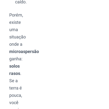
caído.
Porém,
existe
uma
situação
onde a
microaspersão
ganha:
solos
rasos
.
Se a
terra é
pouca,
você