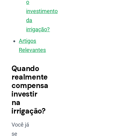
o
investimento
da
irrigação?
Artigos
Relevantes
Quando
realmente
compensa
investir
na
irrigação?
Você já
se