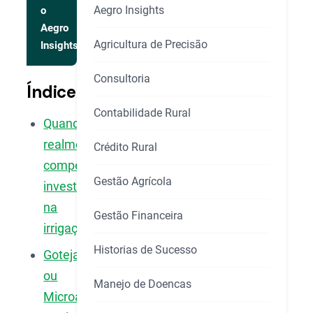
Aegro Insights
o
Aegro
Agricultura de Precisão
Insights
Consultoria
Índice
Contabilidade Rural
Quando
realmente
Crédito Rural
compensa
Gestão Agrícola
investir
na
Gestão Financeira
irrigação?
Historias de Sucesso
Gotejamento
ou
Manejo de Doencas
Microaspersão: