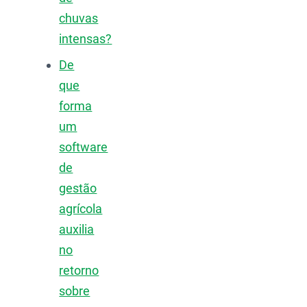
chuvas
intensas?
De
que
forma
um
software
de
gestão
agrícola
auxilia
no
retorno
sobre