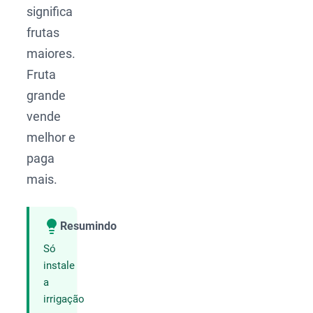
significa
frutas
maiores.
Fruta
grande
vende
melhor e
paga
mais.
Resumindo
Compartilhar
Só
instale
a
irrigação