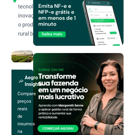
tecnologia e
inovação para
o produtor
rural brasileiro.
Aegro
insights
Insights
Compare
preços
reais
de
insumos
na