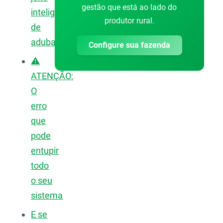
gestão que está ao lado do
inteligente
produtor rural.
de
adubar
Configure sua fazenda
⚠️
ATENÇÃO:
O
erro
que
pode
entupir
todo
o seu
sistema
E se