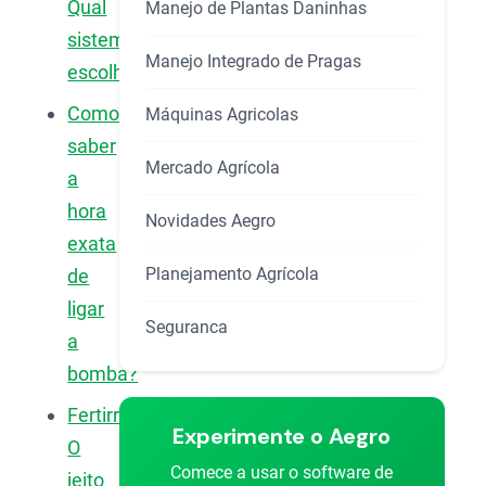
Qual
Manejo de Plantas Daninhas
sistema
Manejo Integrado de Pragas
escolher?
Como
Máquinas Agricolas
saber
Mercado Agrícola
a
hora
Novidades Aegro
exata
Planejamento Agrícola
de
ligar
Seguranca
a
bomba?
Fertirrigação:
Experimente o Aegro
O
Comece a usar o software de
jeito