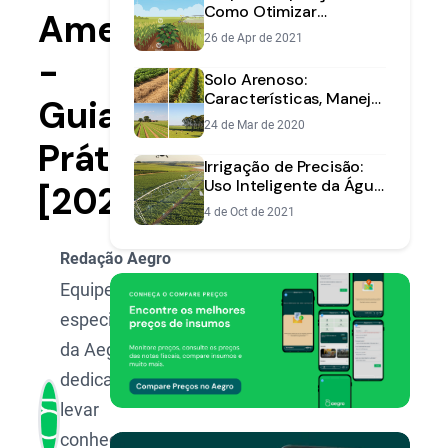
Como Otimizar
Ameixa
Irrigação e
26 de Apr de 2021
Produtividade Agrícola
-
Solo Arenoso:
Características, Manejo
Guia
e Correção
24 de Mar de 2020
Prático
Irrigação de Precisão:
Uso Inteligente da Água
[2025]
e Maior Produtividade
4 de Oct de 2021
Redação Aegro
Equipe de
especialistas
da Aegro,
dedicada a
levar
conhecimento,