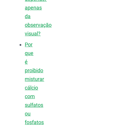
apenas
da
observação
visual?
Por
que
é
proibido
misturar
cálcio
com
sulfatos
ou
fosfatos