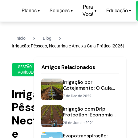
Para
Planos
Soluções
Educação
▾
▾
▾
▾
Você
navigate_next
navigate_next
Início
Blog
Irrigação: Pêssego, Nectarina e Ameixa Guia Prático [2025]
9 de
12
Artigos Relacionados
Sep
min
GESTÃO
AGRÍCOLA
de
de
2025
leitura
Irrigação por
Gotejamento: O Guia
Irrigação:
Completo para o
7 de Dec de 2022
Produtor
Pêssego,
Irrigação com Drip
Protection: Economia
Nectarina
de Água e Aplicação
28 de Jun de 2021
Precisa de Insumos
e
Evapotranspiração: