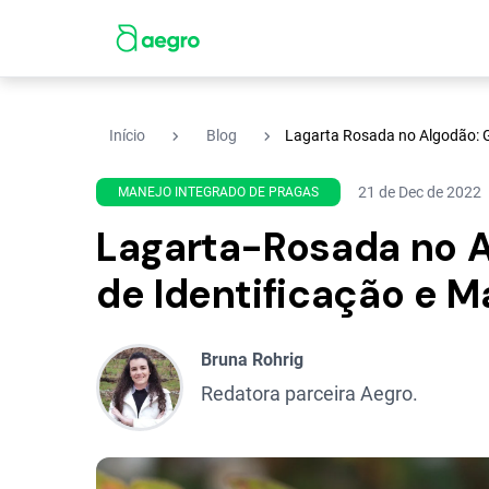
navigate_next
navigate_next
Início
Blog
Lagarta Rosada no Algodão: G
21 de Dec de 2022
MANEJO INTEGRADO DE PRAGAS
Lagarta-Rosada no 
de Identificação e M
Bruna Rohrig
Redatora parceira Aegro.