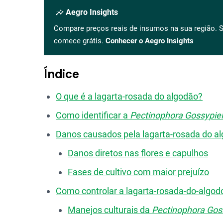
insights
Aegro Insights
Compare preços reais de insumos na sua região. S
comece grátis.
Conhecer o Aegro Insights
Índice
O que é a lagarta-rosada do algodão?
Como identificar a
Pectinophora Gossypiel
Danos causados pela lagarta-rosada do a
Danos diretos nas flores e capulhos
Fases de cultivo com maior prejuízo
Como controlar a lagarta-rosada-do-algo
Manejos culturais da
Pectinophora Goss