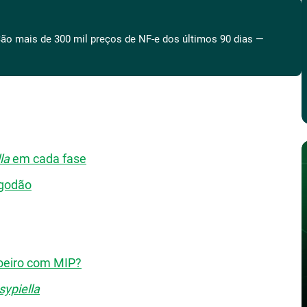
ão mais de 300 mil preços de NF-e dos últimos 90 dias —
la
em cada fase
lgodão
doeiro com MIP?
ypiella