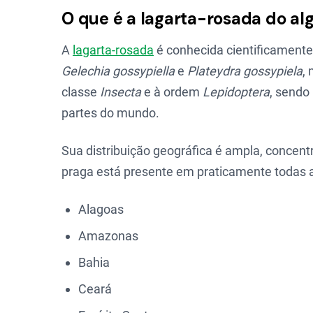
O que é a lagarta-rosada do al
A
lagarta-rosada
é conhecida cientificament
Gelechia gossypiella
e
Plateydra gossypiela
,
classe
Insecta
e à ordem
Lepidoptera
, send
partes do mundo.
Sua distribuição geográfica é ampla, concen
praga está presente em praticamente todas as
Alagoas
Amazonas
Bahia
Ceará