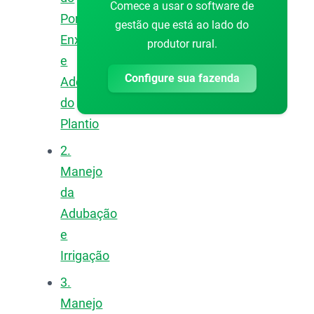
Comece a usar o software de
Porta-
gestão que está ao lado do
Enxerto
produtor rural.
e
Configure sua fazenda
Adensamento
do
Plantio
2.
Manejo
da
Adubação
e
Irrigação
3.
Manejo