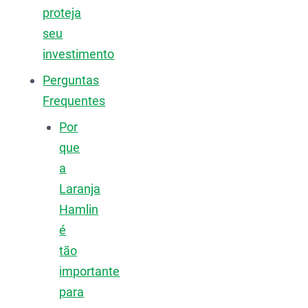
proteja
seu
investimento
Perguntas
Frequentes
Por
que
a
Laranja
Hamlin
é
tão
importante
para