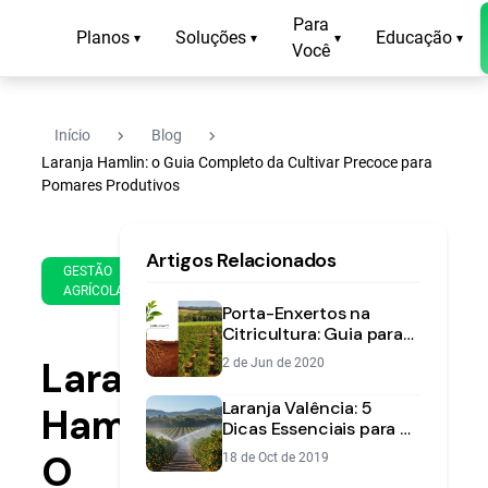
Para
Planos
Soluções
Educação
▾
▾
▾
▾
Você
navigate_next
navigate_next
Início
Blog
Laranja Hamlin: o Guia Completo da Cultivar Precoce para
Pomares Produtivos
10
15
Artigos Relacionados
de
min
GESTÃO
Jan
AGRÍCOLA
de
de
Porta-Enxertos na
leitura
2020
Citricultura: Guia para
Escolher a Base do
Laranja
2 de Jun de 2020
Pomar
Laranja Valência: 5
Hamlin:
Dicas Essenciais para a
Implantação do Pomar
O
18 de Oct de 2019