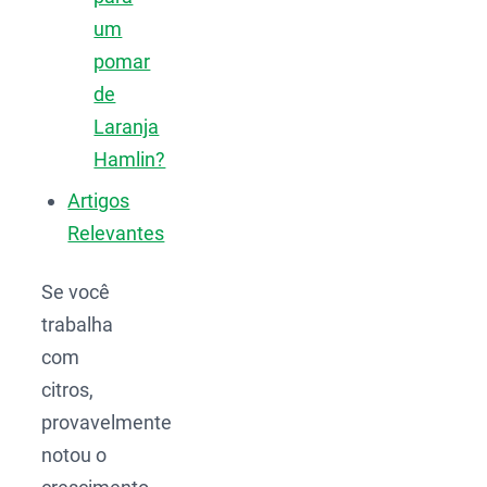
um
pomar
de
Laranja
Hamlin?
Artigos
Relevantes
Se você
trabalha
com
citros,
provavelmente
notou o