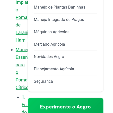
Implantar
Manejo de Plantas Daninhas
o
Pomar
Manejo Integrado de Pragas
de
Máquinas Agricolas
Laranja
Hamlin
Mercado Agrícola
Manejos
Novidades Aegro
Essenciais
para
Planejamento Agrícola
o
Pomar
Seguranca
Cítrico
1.
Escolha
Experimente o Aegro
do