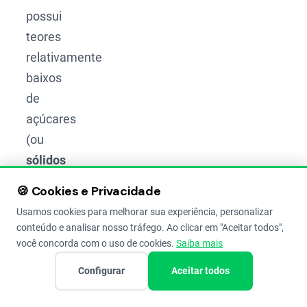
possui
teores
relativamente
baixos
de
açúcares
(ou
sólidos
solúveis:
🍪 Cookies e Privacidade
a
Usamos cookies para melhorar sua experiência, personalizar
medida
conteúdo e analisar nosso tráfego. Ao clicar em "Aceitar todos",
da
você concorda com o uso de cookies.
Saiba mais
quantidade
Configurar
Aceitar todos
de
açúcar