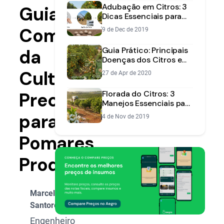
Adubação em Citros: 3
Guia
Dicas Essenciais para
Máxima Produtividade
Completo
9 de Dec de 2019
Guia Prático: Principais
da
Doenças dos Citros e
Como Fazer o Controle
Cultivar
27 de Apr de 2020
Precoce
Florada do Citros: 3
Manejos Essenciais para
Aumentar a Produção
para
4 de Nov de 2019
Pomares
Produtivos
Marcelo
Santoro
Engenheiro