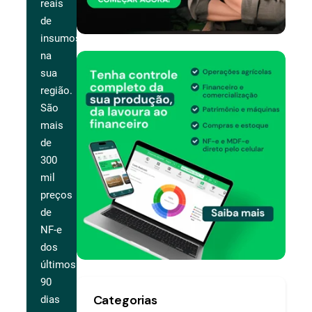
reais
de
insumos
na
sua
região.
São
mais
de
300
mil
preços
de
NF-e
dos
últimos
90
Categorias
dias