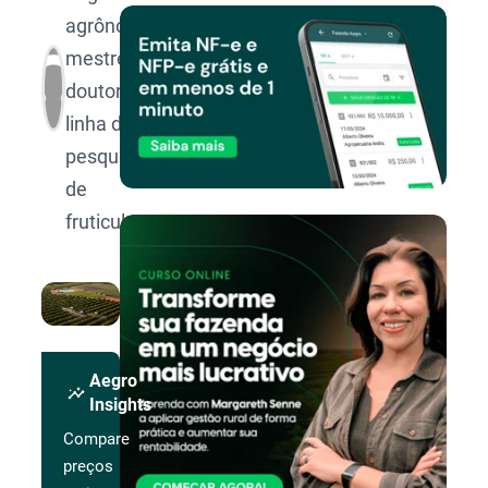
agrônomo,
mestre e
doutor na
linha de
pesquisa
de
fruticultura.
Aegro
insights
Insights
Compare
preços