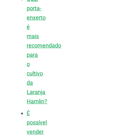
porta-
enxerto
é
mais
recomendado
para
o
cultivo
da
Laranja
Hamlin?
É
possível
vender