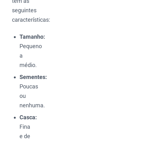
têm as
seguintes
características:
Tamanho:
Pequeno
a
médio.
Sementes:
Poucas
ou
nenhuma.
Casca:
Fina
e de