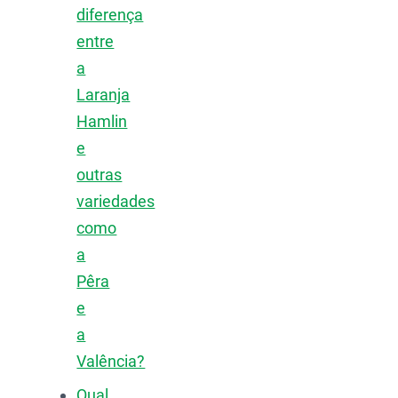
diferença
entre
a
Laranja
Hamlin
e
outras
variedades
como
a
Pêra
e
a
Valência?
Qual