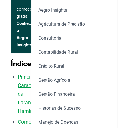
—
comece
Aegro Insights
grátis.
Conhecer
Agricultura de Precisão
o
Aegro
Consultoria
Insights
Contabilidade Rural
Índice
Crédito Rural
Principais
Gestão Agrícola
Características
da
Gestão Financeira
Laranja
Historias de Sucesso
Hamlin
Como
Manejo de Doencas