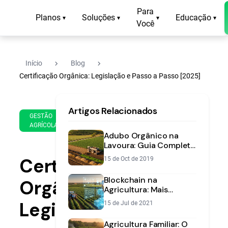
Para
Planos
Soluções
Educação
▾
▾
▾
▾
Você
navigate_next
navigate_next
Início
Blog
Certificação Orgânica: Legislação e Passo a Passo [2025]
19
12
Artigos Relacionados
de
min
GESTÃO
Oct
AGRÍCOLA
de
de
Adubo Orgânico na
leitura
2025
Lavoura: Guia Completo
para Aumentar a
Certificação
15 de Oct de 2019
Fertilidade do Solo
Blockchain na
Orgânica:
Agricultura: Mais
Segurança e
Legislação
15 de Jul de 2021
Rastreabilidade para o
Seu Negócio
Agricultura Familiar: O