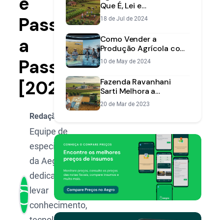
e
Que É, Lei e
Importância... | Aegro
Passo
18 de Jul de 2024
Como Vender a
a
Produção Agrícola com
Mais Lucro: Estratégias
Passo
10 de May de 2024
Essenciais
[2025]
Fazenda Ravanhani
Sarti Melhora a
Produção com o
20 de Mar de 2023
Sistema Aegro
Redação Aegro
Equipe de
especialistas
da Aegro,
dedicada a
levar
conhecimento,
tecnologia e