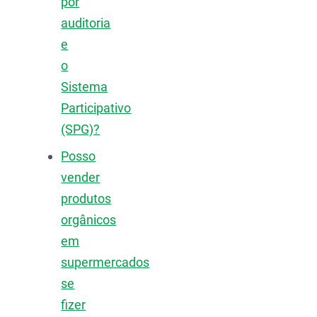
por
auditoria
e
o
Sistema
Participativo
(SPG)?
Posso
vender
produtos
orgânicos
em
supermercados
se
fizer