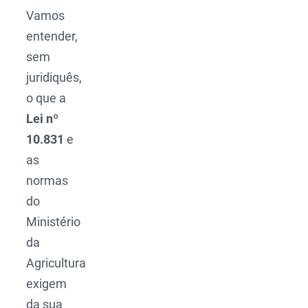
Vamos
entender,
sem
juridiquês,
o que a
Lei nº
10.831
e
as
normas
do
Ministério
da
Agricultura
exigem
da sua