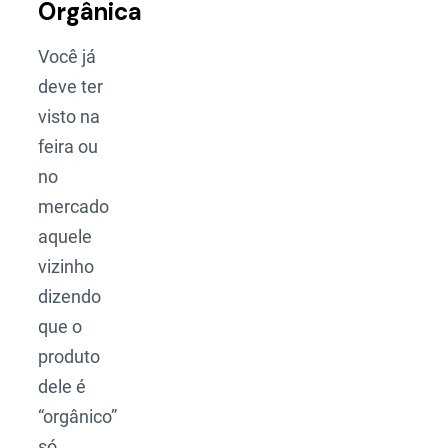
Orgânica
Você já
deve ter
visto na
feira ou
no
mercado
aquele
vizinho
dizendo
que o
produto
dele é
“orgânico”
só