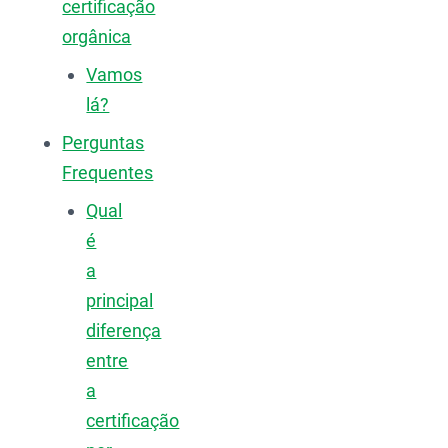
certificação
orgânica
Vamos
lá?
Perguntas
Frequentes
Qual
é
a
principal
diferença
entre
a
certificação