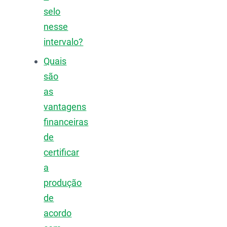
selo
nesse
intervalo?
Quais
são
as
vantagens
financeiras
de
certificar
a
produção
de
acordo