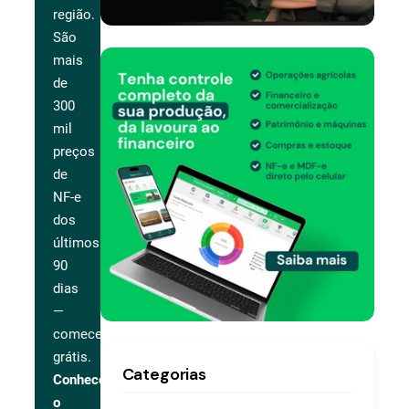
região.
São
mais
de
300
mil
preços
de
NF-e
dos
últimos
90
dias
—
comece
grátis.
Categorias
Conhecer
o