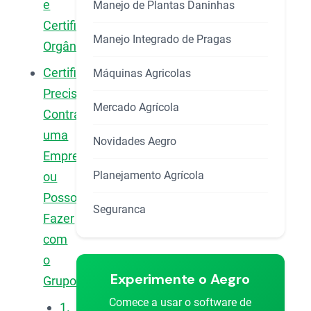
e
Manejo de Plantas Daninhas
Certificação
Manejo Integrado de Pragas
Orgânica
Certificação:
Máquinas Agricolas
Preciso
Mercado Agrícola
Contratar
uma
Novidades Aegro
Empresa
Planejamento Agrícola
ou
Posso
Seguranca
Fazer
com
o
Experimente o Aegro
Grupo?
Comece a usar o software de
1.