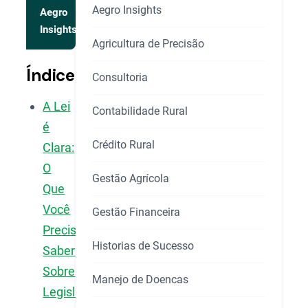
Aegro Insights
Aegro
Insights
Agricultura de Precisão
Índice
Consultoria
A Lei
Contabilidade Rural
é
Crédito Rural
Clara:
O
Gestão Agrícola
Que
Você
Gestão Financeira
Precisa
Historias de Sucesso
Saber
Sobre
Manejo de Doencas
Legislação