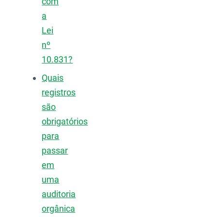
com
a
Lei
nº
10.831?
Quais
registros
são
obrigatórios
para
passar
em
uma
auditoria
orgânica