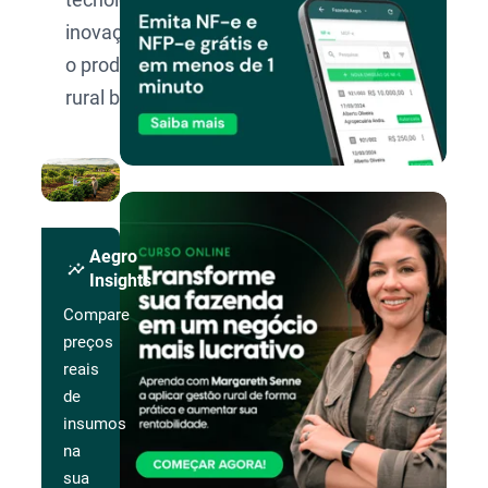
inovação para
o produtor
rural brasileiro.
Aegro
insights
Insights
Compare
preços
reais
de
insumos
na
sua