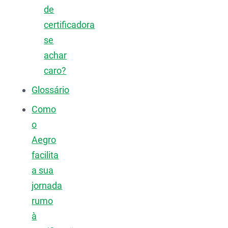
de
certificadora
se
achar
caro?
Glossário
Como
o
Aegro
facilita
a sua
jornada
rumo
à