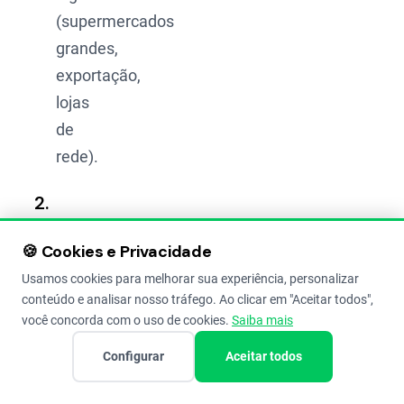
(supermercados
grandes,
exportação,
lojas
de
rede).
2.
Controle
Social
🍪 Cookies e Privacidade
e
Usamos cookies para melhorar sua experiência, personalizar
Sistemas
conteúdo e analisar nosso tráfego. Ao clicar em "Aceitar todos",
Participativos
você concorda com o uso de cookies.
Saiba mais
Aqui a
Configurar
Aceitar todos
garantia
vem da