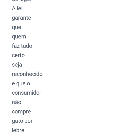
A lei
garante
que
quem
faz tudo
certo
seja
reconhecido
e que o
consumidor
não
compre
gato por
lebre.