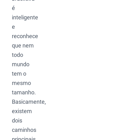
é
inteligente
e
reconhece
que nem
todo
mundo
tem o
mesmo
tamanho.
Basicamente,
existem
dois
caminhos
principais