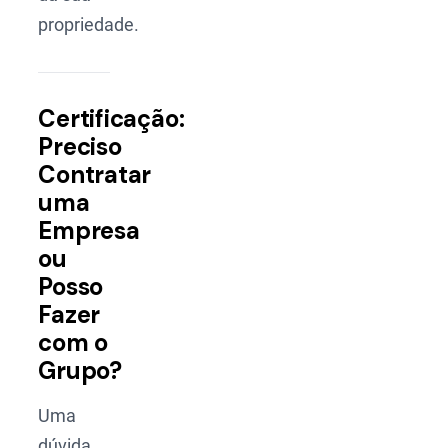
propriedade.
Certificação:
Preciso
Contratar
uma
Empresa
ou
Posso
Fazer
com o
Grupo?
Uma
dúvida