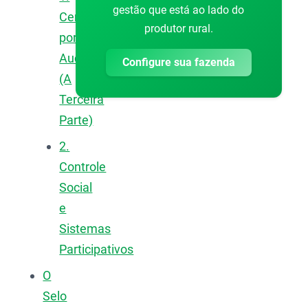
gestão que está ao lado do
Certificação
produtor rural.
por
Auditoria
Configure sua fazenda
(A
Terceira
Parte)
2.
Controle
Social
e
Sistemas
Participativos
O
Selo