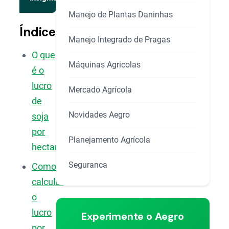
Manejo de Plantas Daninhas
Índice
Manejo Integrado de Pragas
O que
Máquinas Agricolas
é o
lucro
Mercado Agrícola
de
Novidades Aegro
soja
por
Planejamento Agrícola
hectare?
Seguranca
Como
calcular
o
lucro
Experimente o Aegro
por