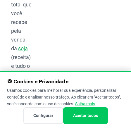
total que
você
recebe
pela
venda
da
soja
(receita)
e tudo o
que
🍪 Cookies e Privacidade
você
Usamos cookies para melhorar sua experiência, personalizar
gastou
conteúdo e analisar nosso tráfego. Ao clicar em "Aceitar todos",
para
você concorda com o uso de cookies.
Saiba mais
produzi-
Configurar
Aceitar todos
la
(custo).