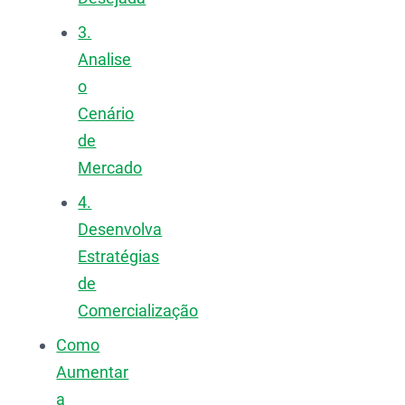
3.
Analise
o
Cenário
de
Mercado
4.
Desenvolva
Estratégias
de
Comercialização
Como
Aumentar
a