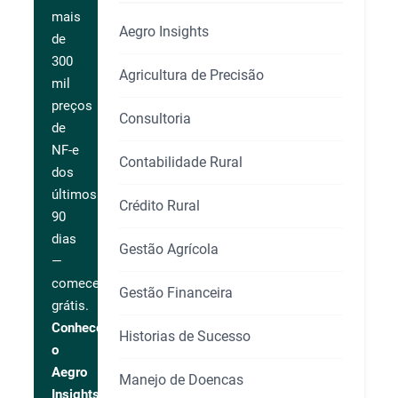
mais
Aegro Insights
de
300
Agricultura de Precisão
mil
preços
Consultoria
de
NF-e
Contabilidade Rural
dos
últimos
Crédito Rural
90
dias
Gestão Agrícola
—
comece
Gestão Financeira
grátis.
Conhecer
Historias de Sucesso
o
Aegro
Manejo de Doencas
Insights