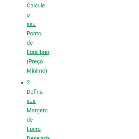
Calcule
o
seu
Ponto
de
Equilíbrio
(Preço
Mínimo)
2.
Defina
sua
Margem
de
Lucro
Desejada