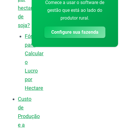
Comece a usar o software de
hectare
gestão que está ao lado do
de
produtor rural.
soja?
Configure sua fazenda
Fórmula
para
Calcular
o
Lucro
por
Hectare
Custo
de
Produção
e a