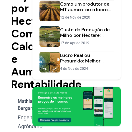
Como um produtor de
por
MT aumentou o lucro
da soja em 23% com
Hectare:
12 de Nov de 2020
gestão e tecnologia
Custo de Produção de
Como
Milho por Hectare:
Como Calcular e Lucrar
Calcular
17 de Apr de 2019
Mais
e
Lucro Real ou
Presumido: Melhor
Regime Tributário para
Aumentar
4 de Nov de 2024
Fazendas
Rentabilidade
Mathias
Bergamin
Engenheiro
Agrônomo