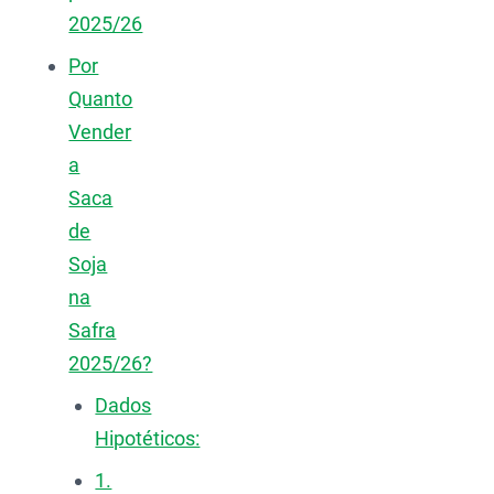
2025/26
Por
Quanto
Vender
a
Saca
de
Soja
na
Safra
2025/26?
Dados
Hipotéticos:
1.