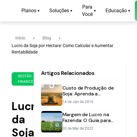
Para
Planos
Soluções
Educação
▾
▾
▾
▾
Você
navigate_next
navigate_next
Início
Blog
Lucro da Soja por Hectare: Como Calcular e Aumentar
Rentabilidade
20
16
Artigos Relacionados
de
min
GESTÃO
Mar
FINANCEIRA
de
de
Custo de Produção de
leitura
2025
Soja: Aprenda a
Calcular e Garanta Seu
Lucro
14 de Jan de 2019
Lucro
Margem de Lucro na
da
Fazenda: O Guia para
Calcular e Aumentar
Soja
30 de Mar de 2022
sua Rentabilidade