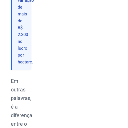
variação
de
mais
de
R$
2.300
no
lucro
por
hectare.
Em
outras
palavras,
é a
diferença
entre o