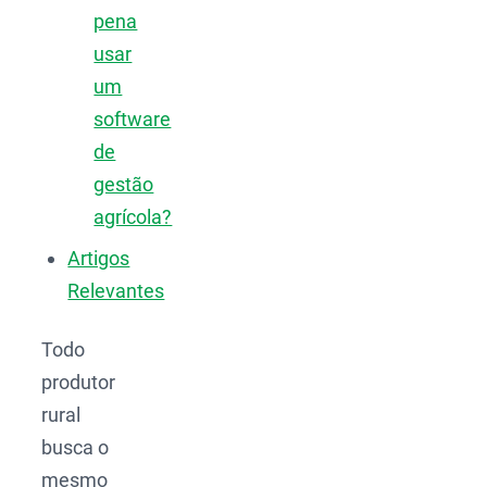
pena
usar
um
software
de
gestão
agrícola?
Artigos
Relevantes
Todo
produtor
rural
busca o
mesmo