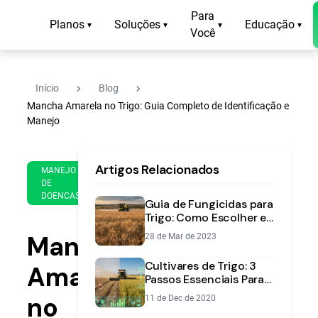
Para
Planos
Soluções
Educação
▾
▾
▾
▾
Você
navigate_next
navigate_next
Início
Blog
Mancha Amarela no Trigo: Guia Completo de Identificação e
Manejo
16
14
Artigos Relacionados
de
MANEJO
min
Nov
DE
de
DOENCAS
de
Guia de Fungicidas para
leitura
2022
Trigo: Como Escolher e
Aplicar Corretamente
Mancha-
28 de Mar de 2023
Cultivares de Trigo: 3
Amarela
Passos Essenciais Para a
Escolha Certa
no
11 de Dec de 2020