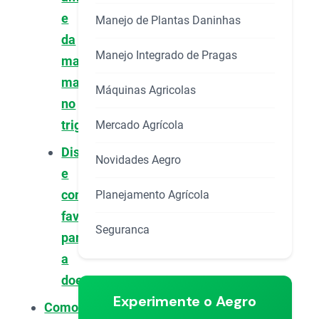
e
Manejo de Plantas Daninhas
da
Manejo Integrado de Pragas
mancha-
marrom
Máquinas Agricolas
no
trigo?
Mercado Agrícola
Disseminação
Novidades Aegro
e
condições
Planejamento Agrícola
favoráveis
Seguranca
para
a
doença
Experimente o Aegro
Como