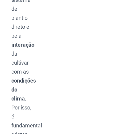
de
plantio
direto e
pela
interação
da
cultivar
com as
condições
do
clima
.
Por isso,
é
fundamental