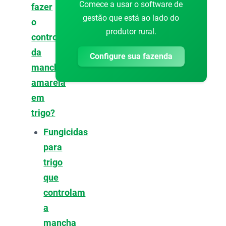
Comece a usar o software de
fazer
gestão que está ao lado do
o
produtor rural.
controle
da
Configure sua fazenda
mancha-
amarela
em
trigo?
Fungicidas
para
trigo
que
controlam
a
mancha