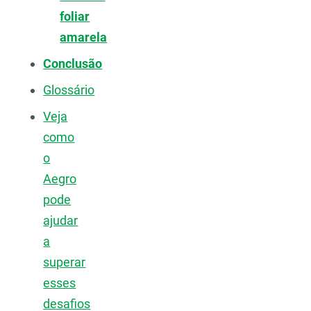
foliar
amarela
Conclusão
Glossário
Veja
como
o
Aegro
pode
ajudar
a
superar
esses
desafios