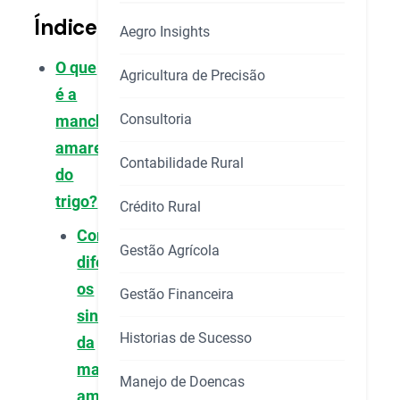
Índice
Aegro Insights
O que
Agricultura de Precisão
é a
Consultoria
mancha-
amarela
Contabilidade Rural
do
trigo?
Crédito Rural
Como
Gestão Agrícola
diferenciar
os
Gestão Financeira
sintomas
Historias de Sucesso
da
mancha-
Manejo de Doencas
amarela