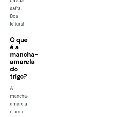
da sua
safra.
Boa
leitura!
O que
é a
mancha-
amarela
do
trigo?
A
mancha-
amarela
é uma