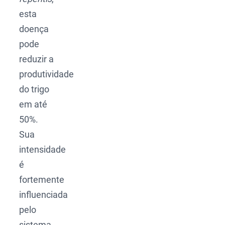
esta
doença
pode
reduzir a
produtividade
do trigo
em até
50%.
Sua
intensidade
é
fortemente
influenciada
pelo
sistema