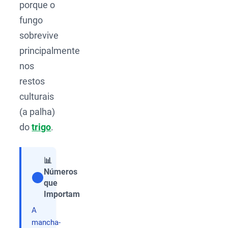
porque o
fungo
sobrevive
principalmente
nos
restos
culturais
(a palha)
do
trigo
.
📊
Números
que
Compartilhar
Importam
A
mancha-