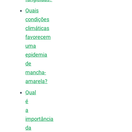
Quais
condições
climáticas
favorecem
uma
epidemia
de
mancha-
amarela?
Qual
é
a
importância
da