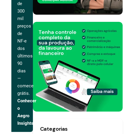
de
300
mil
preços
de
NF-e
dos
últimos
90
dias
—
comece
grátis.
Conhecer
o
Aegro
Insights
Categorias