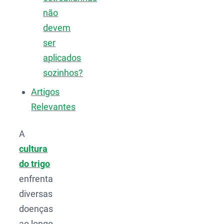
não
devem
ser
aplicados
sozinhos?
Artigos
Relevantes
A
cultura
do trigo
enfrenta
diversas
doenças
ao longo