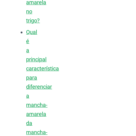
amarela
no
trigo?
Qual
é
a
principal
característica
para
diferenciar
a
mancha-
amarela
da
mancha-