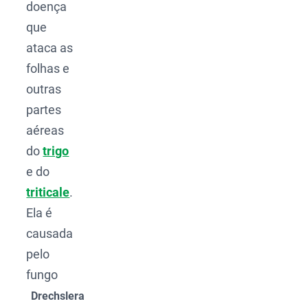
doença
que
ataca as
folhas e
outras
partes
aéreas
do
trigo
e do
triticale
.
Ela é
causada
pelo
fungo
Drechslera