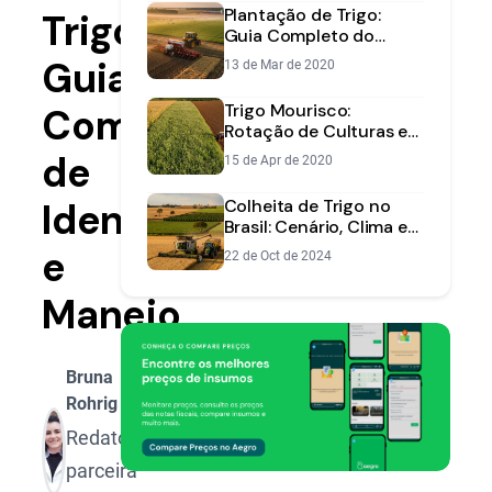
Plantação de Trigo:
Trigo:
Guia Completo do
Plantio à Alta
Guia
13 de Mar de 2020
Produtividade
Trigo Mourisco:
Completo
Rotação de Culturas e
Aumento de
de
15 de Apr de 2020
Produtividade
Identificação
Colheita de Trigo no
Brasil: Cenário, Clima e
Projeções para a Safra
e
22 de Oct de 2024
Manejo
Bruna
Rohrig
Redatora
parceira