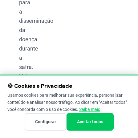
para
a
disseminação
da
doença
durante
a
safra.
Nela,
🍪 Cookies e Privacidade
o
fungo
Usamos cookies para melhorar sua experiência, personalizar
conteúdo e analisar nosso tráfego. Ao clicar em "Aceitar todos",
se
você concorda com o uso de cookies.
Saiba mais
multiplica
Configurar
Aceitar todos
rapidamente,
produzindo