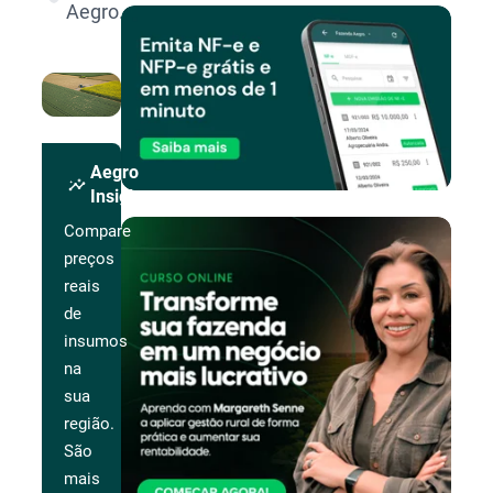
Aegro.
Aegro
insights
Insights
Compare
preços
reais
de
insumos
na
sua
região.
São
mais