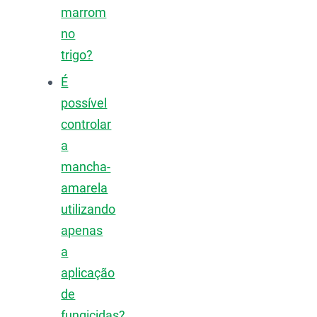
marrom
no
trigo?
É
possível
controlar
a
mancha-
amarela
utilizando
apenas
a
aplicação
de
fungicidas?