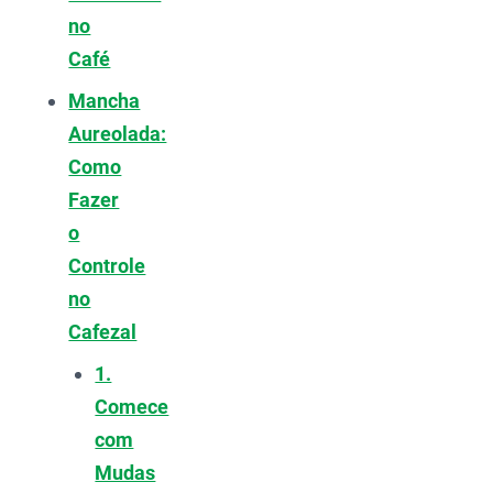
no
Café
Mancha
Aureolada:
Como
Fazer
o
Controle
no
Cafezal
1.
Comece
com
Mudas