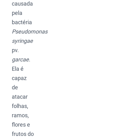
causada
pela
bactéria
Pseudomonas
syringae
pv.
garcae
.
Ela é
capaz
de
atacar
folhas,
ramos,
flores e
frutos do