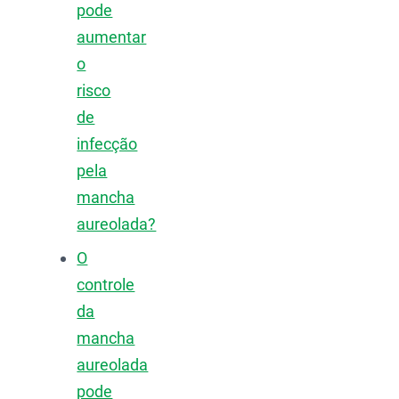
pode
aumentar
o
risco
de
infecção
pela
mancha
aureolada?
O
controle
da
mancha
aureolada
pode