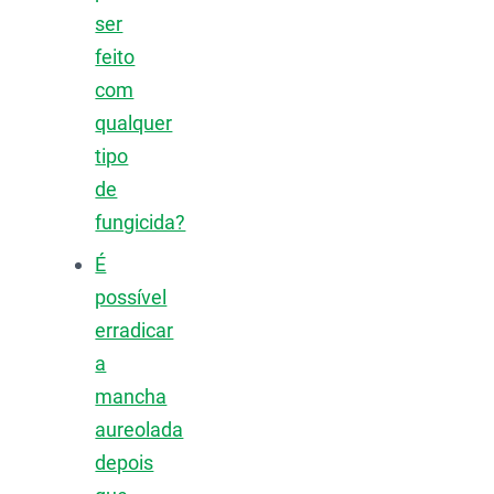
ser
feito
com
qualquer
tipo
de
fungicida?
É
possível
erradicar
a
mancha
aureolada
depois