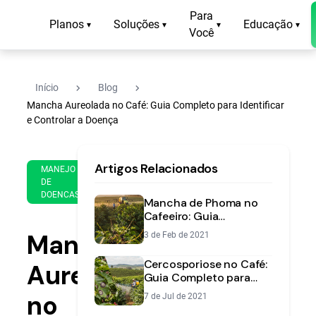
Para
Planos
Soluções
Educação
▾
▾
▾
▾
Você
navigate_next
navigate_next
Início
Blog
Mancha Aureolada no Café: Guia Completo para Identificar
e Controlar a Doença
11
14
Artigos Relacionados
de
MANEJO
min
Oct
DE
de
DOENCAS
de
Mancha de Phoma no
leitura
2022
Cafeeiro: Guia
Completo para Proteger
Mancha
3 de Feb de 2021
sua Florada
Cercosporiose no Café:
Aureolada
Guia Completo para
Identificar, Prevenir e
no
7 de Jul de 2021
Controlar