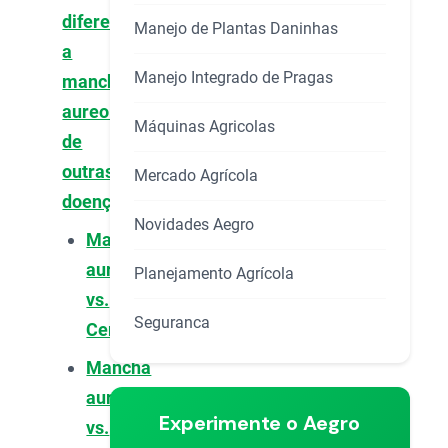
diferenciar
Manejo de Plantas Daninhas
a
Manejo Integrado de Pragas
mancha
aureolada
Máquinas Agricolas
de
outras
Mercado Agrícola
doenças
Novidades Aegro
Mancha
aureolada
Planejamento Agrícola
vs.
Seguranca
Cercosporiose
Mancha
aureolada
Experimente o Aegro
vs.