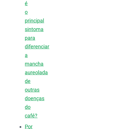
é
o
principal
sintoma
para
diferenciar
a
mancha
aureolada
de
outras
doenças
do
café?
Por