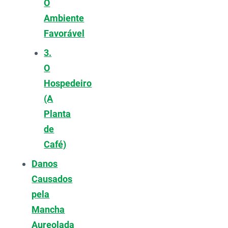
O
Ambiente
Favorável
3.
O
Hospedeiro
(A
Planta
de
Café)
Danos
Causados
pela
Mancha
Aureolada