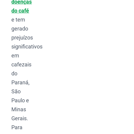
doenças
do café
e tem
gerado
prejuízos
significativos
em
cafezais
do
Paraná,
São
Paulo e
Minas
Gerais.
Para