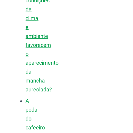
condições
de
clima
e
ambiente
favorecem
o
aparecimento
da
mancha
aureolada?
A
poda
do
cafeeiro