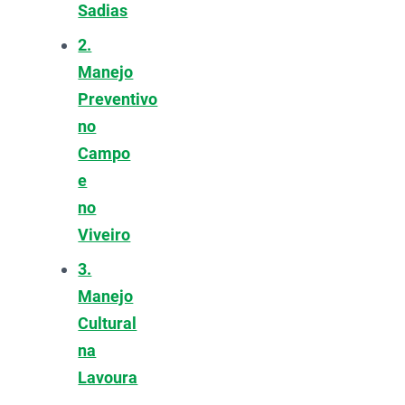
Sadias
2.
Manejo
Preventivo
no
Campo
e
no
Viveiro
3.
Manejo
Cultural
na
Lavoura