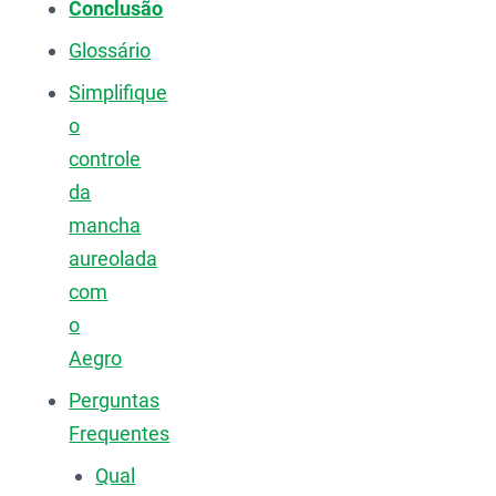
Conclusão
Glossário
Simplifique
o
controle
da
mancha
aureolada
com
o
Aegro
Perguntas
Frequentes
Qual