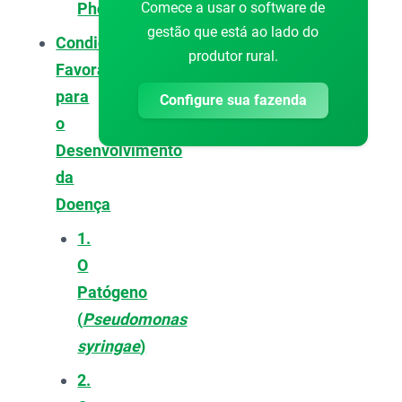
Comece a usar o software de
Phoma
gestão que está ao lado do
Condições
produtor rural.
Favoráveis
para
Configure sua fazenda
o
Desenvolvimento
da
Doença
1.
O
Patógeno
(
Pseudomonas
syringae
)
2.