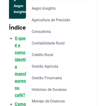
o
Aegro
Aegro Insights
Insights
Agricultura de Precisão
Índice
Consultoria
O que
Contabilidade Rural
é e
como
Crédito Rural
identificar
Gestão Agrícola
a
mancha
Gestão Financeira
aureolada
no
Historias de Sucesso
café?
Manejo de Doencas
Como