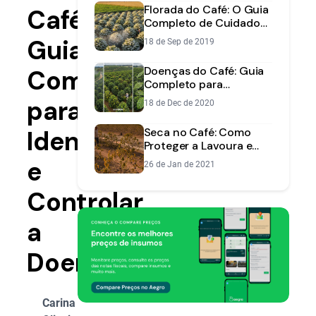
Florada do Café: O Guia
Café:
Completo de Cuidados
para uma Safra de
Guia
18 de Sep de 2019
Sucesso
Doenças do Café: Guia
Completo
Completo para
Identificação e Manejo
para
18 de Dec de 2020
Eficiente
Identificar
Seca no Café: Como
Proteger a Lavoura e
Garantir a Safra
e
26 de Jan de 2021
Controlar
a
Doença
Carina