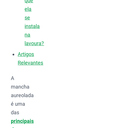
que
ela
se
instala
na
lavoura?
Artigos
Relevantes
A
mancha
aureolada
é uma
das
principais