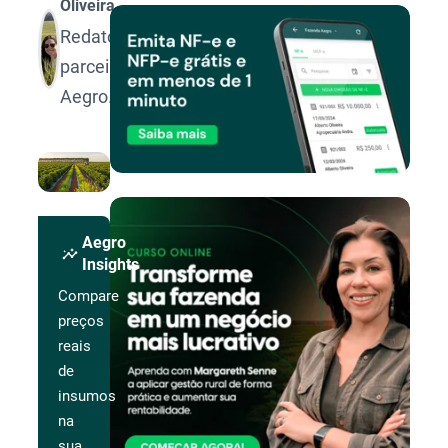
Oliveira
Redatora
parceira
Aegro.
Aegro
insights
Insights
Compare
preços
reais
de
insumos
na
sua