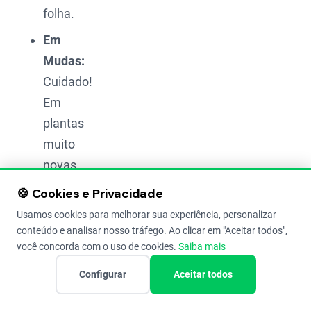
folha.
Em
Mudas:
Cuidado!
Em
plantas
muito
novas,
o
🍪 Cookies e Privacidade
halo
Usamos cookies para melhorar sua experiência, personalizar
amarelado
conteúdo e analisar nosso tráfego. Ao clicar em "Aceitar todos",
você concorda com o uso de cookies.
Saiba mais
pode
não
Configurar
Aceitar todos
aparecer
no