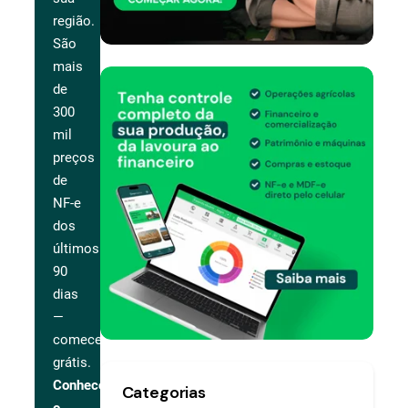
região.
São
mais
de
300
mil
preços
de
NF-e
dos
últimos
90
dias
—
comece
grátis.
Conhecer
Categorias