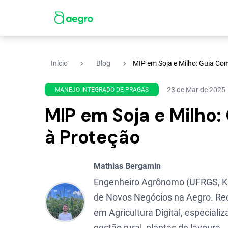
navigate_next
navigate_next
Início
Blog
MIP em Soja e Milho: Guia Com
23 de Mar de 2025
MANEJO INTEGRADO DE PRAGAS
MIP em Soja e Milho:
à Proteção
Mathias Bergamin
Engenheiro Agrônomo (UFRGS, Ka
de Novos Negócios na Aegro. Re
em Agricultura Digital, especial
gestão rural, plantas de lavoura.