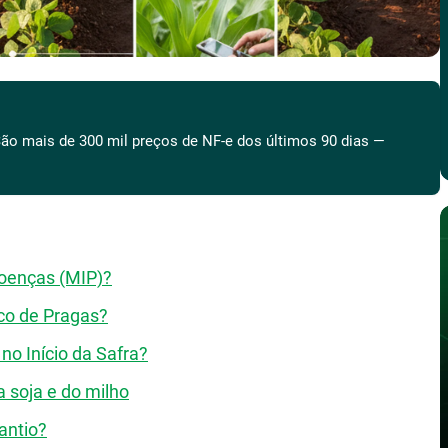
ão mais de 300 mil preços de NF-e dos últimos 90 dias —
Doenças (MIP)?
ico de Pragas?
no Início da Safra?
a soja e do milho
antio?