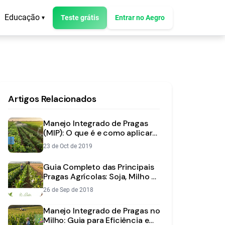
Educação
Teste grátis
Entrar no Aegro
▾
Artigos Relacionados
Manejo Integrado de Pragas
(MIP): O que é e como aplicar
na sua lavoura
23 de Oct de 2019
Guia Completo das Principais
Pragas Agrícolas: Soja, Milho e
Algodão
26 de Sep de 2018
Manejo Integrado de Pragas no
Milho: Guia para Eficiência e