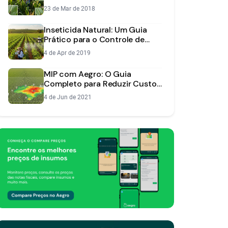
Economia
23 de Mar de 2018
Inseticida Natural: Um Guia
Prático para o Controle de
Pragas na Lavoura
4 de Apr de 2019
MIP com Aegro: O Guia
Completo para Reduzir Custos
e Proteger sua Lavoura
4 de Jun de 2021