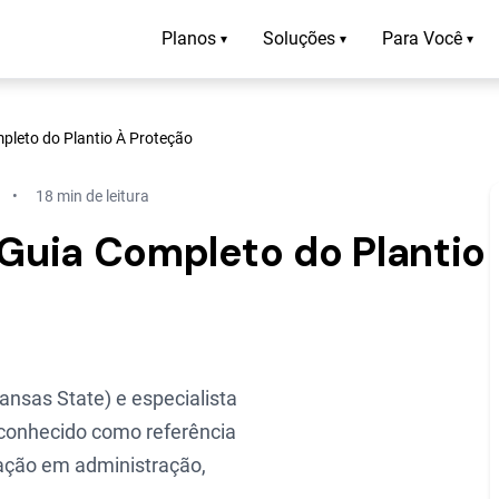
Planos
Soluções
Para Você
▾
▾
▾
pleto do Plantio À Proteção
18 min de leitura
 Guia Completo do Plantio
nsas State) e especialista
conhecido como referência
ização em administração,