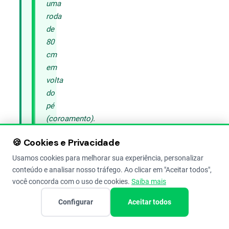
uma
roda
de
80
cm
em
volta
do
pé
(coroamento).
Cuidado
🍪 Cookies e Privacidade
para
não
Usamos cookies para melhorar sua experiência, personalizar
ferir
conteúdo e analisar nosso tráfego. Ao clicar em "Aceitar todos",
você concorda com o uso de cookies.
Saiba mais
o
caule
Configurar
Aceitar todos
nem
cortar