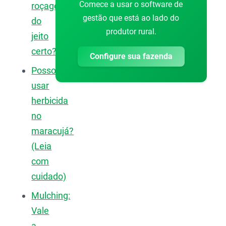
Comece a usar o software de
roçagem
gestão que está ao lado do
do
produtor rural.
jeito
certo?
Configure sua fazenda
Posso
usar
herbicida
no
maracujá?
(Leia
com
cuidado)
Mulching:
Vale
a