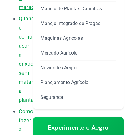
maracujá?
Manejo de Plantas Daninhas
Quando
Manejo Integrado de Pragas
e
como
Máquinas Agricolas
usar
Mercado Agrícola
a
enxada
Novidades Aegro
sem
matar
Planejamento Agrícola
a
Seguranca
planta?
Como
fazer
Experimente o Aegro
a