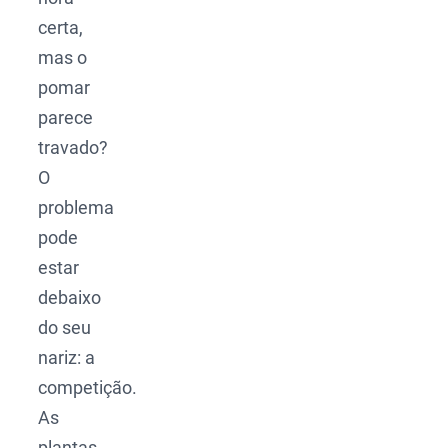
certa,
mas o
pomar
parece
travado?
O
problema
pode
estar
debaixo
do seu
nariz: a
competição.
As
plantas