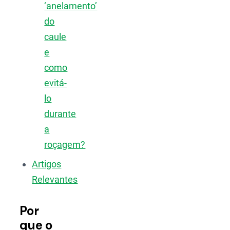
‘anelamento’
do
caule
e
como
evitá-
lo
durante
a
roçagem?
Artigos
Relevantes
Por
que o