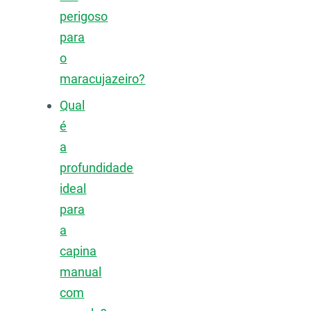
perigoso
para
o
maracujazeiro?
Qual
é
a
profundidade
ideal
para
a
capina
manual
com