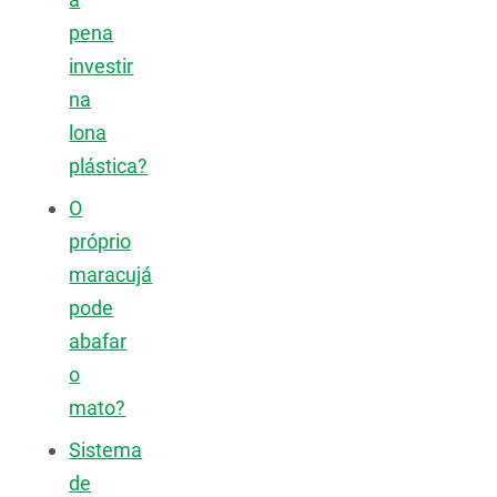
pena
investir
na
lona
plástica?
O
próprio
maracujá
pode
abafar
o
mato?
Sistema
de