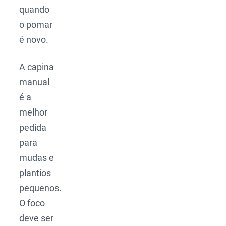
quando
o pomar
é novo.
A capina
manual
é a
melhor
pedida
para
mudas e
plantios
pequenos.
O foco
deve ser