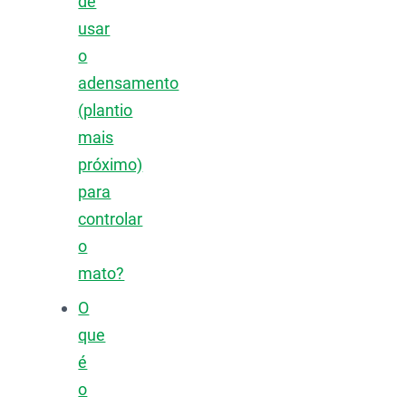
de
usar
o
adensamento
(plantio
mais
próximo)
para
controlar
o
mato?
O
que
é
o