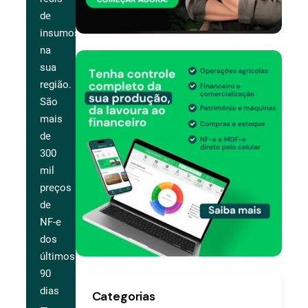
de
insumos
na
sua
região.
São
mais
de
300
mil
preços
de
NF-e
dos
últimos
90
dias
Categorias