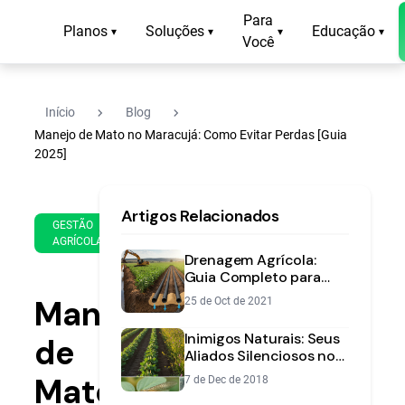
Para
Planos
Soluções
Educação
▾
▾
▾
▾
Você
navigate_next
navigate_next
Início
Blog
Manejo de Mato no Maracujá: Como Evitar Perdas [Guia
2025]
12
12
Artigos Relacionados
de
min
GESTÃO
Jun
AGRÍCOLA
de
de
Drenagem Agrícola:
leitura
2025
Guia Completo para
Manejar o Excesso de
Manejo
25 de Oct de 2021
Água na Lavoura
Inimigos Naturais: Seus
de
Aliados Silenciosos no
Controle de Pragas
Mato
7 de Dec de 2018