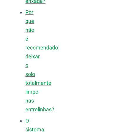
enxada?
Por
que
não
é
recomendado
deixar
o
solo
totalmente
limpo
nas
entrelinhas?
O
sistema