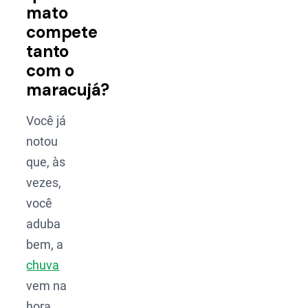
mato
compete
tanto
com o
maracujá?
Você já
notou
que, às
vezes,
você
aduba
bem, a
chuva
vem na
hora