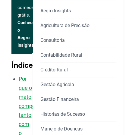
—
comece
Aegro Insights
grátis.
Conhecer
Agricultura de Precisão
o
Aegro
Consultoria
Insights
Contabilidade Rural
Índice
Crédito Rural
Por
Gestão Agrícola
que o
mato
Gestão Financeira
compete
Historias de Sucesso
tanto
com
Manejo de Doencas
o