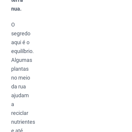
nua.
O
segredo
aqui é o
equilíbrio.
Algumas
plantas
no meio
da rua
ajudam
a
reciclar
nutrientes
e até