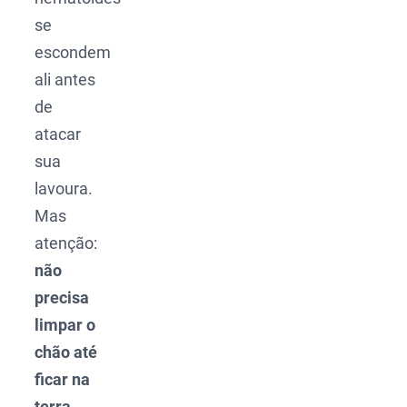
se
escondem
ali antes
de
atacar
sua
lavoura.
Mas
atenção:
não
precisa
limpar o
chão até
ficar na
terra