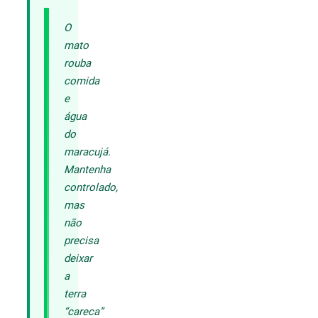
O
mato
rouba
comida
e
água
do
maracujá.
Mantenha
controlado,
mas
não
precisa
deixar
a
terra
“careca”