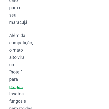
caro
para o
seu
maracujá.
Além da
competição,
o mato
alto vira
um
“hotel”
para
pragas
.
Insetos,
fungos e
nematoides