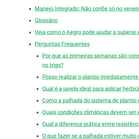
Manejo Integrado: Não confie só no vene
Glossário
Veja como o Aegro pode ajudar a superar 
Perguntas Frequentes
Por que as primeiras semanas são consi
no trigo?
Posso realizar o plantio imediatamente
Qual é a janela ideal para aplicar herb
Como a palhada do sistema de plantio d
Quais condições climáticas devem ser e
Qual a diferença prática entre resistên
O que fazer se a palhada estiver muito