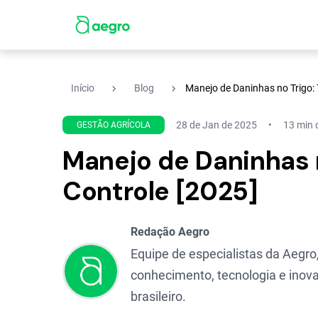
navigate_next
navigate_next
Início
Blog
Manejo de Daninhas no Trigo: 
28 de Jan de 2025
13 min d
GESTÃO AGRÍCOLA
Manejo de Daninhas n
Controle [2025]
Redação Aegro
Equipe de especialistas da Aegro,
conhecimento, tecnologia e inova
brasileiro.