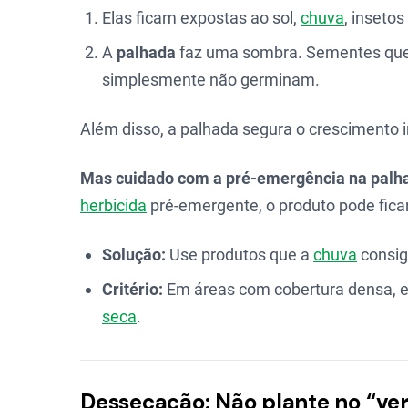
Elas ficam expostas ao sol,
chuva
, inseto
A
palhada
faz uma sombra. Sementes que p
simplesmente não germinam.
Além disso, a palhada segura o crescimento 
Mas cuidado com a pré-emergência na palh
herbicida
pré-emergente, o produto pode fica
Solução:
Use produtos que a
chuva
consiga
Critério:
Em áreas com cobertura densa, 
seca
.
Dessecação: Não plante no “ve