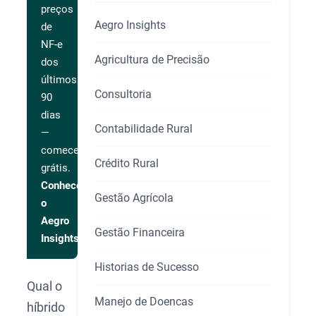
preços
Aegro Insights
de
NF-e
Agricultura de Precisão
dos
últimos
Consultoria
90
dias
Contabilidade Rural
—
comece
Crédito Rural
grátis.
Conhecer
Gestão Agrícola
o
Aegro
Gestão Financeira
Insights
Historias de Sucesso
Qual o
Manejo de Doencas
híbrido