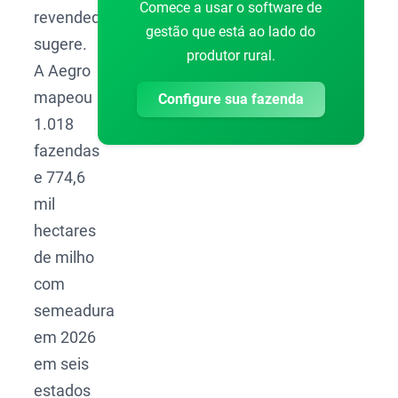
Comece a usar o software de
revendedora
gestão que está ao lado do
sugere.
produtor rural.
A Aegro
mapeou
Configure sua fazenda
1.018
fazendas
e 774,6
mil
hectares
de milho
com
semeadura
em 2026
em seis
estados