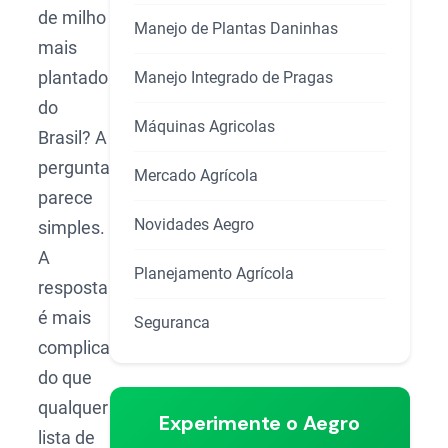
de milho
Manejo de Plantas Daninhas
mais
plantado
Manejo Integrado de Pragas
do
Máquinas Agricolas
Brasil? A
pergunta
Mercado Agrícola
parece
Novidades Aegro
simples.
A
Planejamento Agrícola
resposta
é mais
Seguranca
complicada
do que
qualquer
Experimente o Aegro
lista de