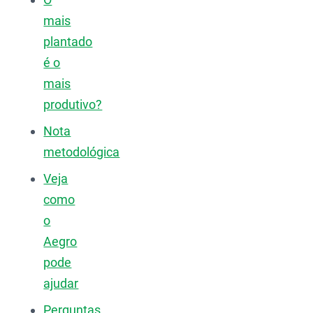
mais
plantado
é o
mais
produtivo?
Nota
metodológica
Veja
como
o
Aegro
pode
ajudar
Perguntas