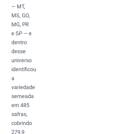
— MT,
MS, GO,
MG, PR
e SP — e
dentro
desse
universo
identificou
a
variedade
semeada
em 485
safras,
cobrindo
279,9