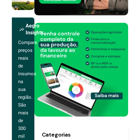
Aegro
insights
Insights
Compare
preços
reais
de
insumos
na
sua
região.
São
mais
de
300
Categorias
mil