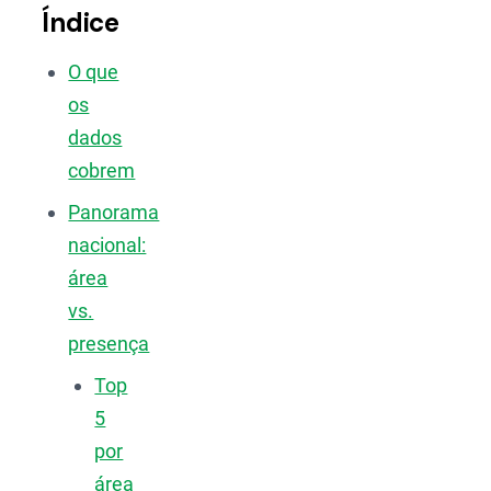
Índice
O que
os
dados
cobrem
Panorama
nacional:
área
vs.
presença
Top
5
por
área