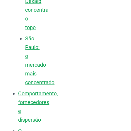
Dekalb
concentra
o
topo
São
Paulo:
o
mercado
mais
concentrado
Comportamento,
fornecedores
e
dispersão
O