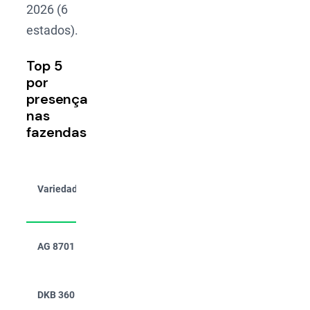
2026 (6
estados).
Top 5
por
presença
nas
fazendas
Presença
% da
Variedade
Fornecedor
nas
área
fazendas
Agroceres
AG 8701
21,6%
3,7%
(Bayer)
Dekalb
DKB 360
14,7%
4,7%
(Bayer)