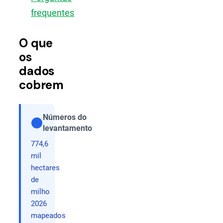
frequentes
O que
os
dados
cobrem
Números do
levantamento
Compartilhar
774,6
mil
hectares
de
milho
2026
mapeados