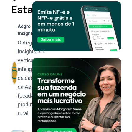
Estado
Aegro
Insights
O Aegro
Insights é a
vertical de
inteligência
de dados
da Aegro
focada no
produtor
rural.