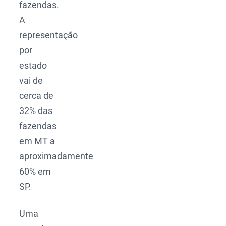
fazendas.
A
representação
por
estado
vai de
cerca de
32% das
fazendas
em MT a
aproximadamente
60% em
SP.
Uma