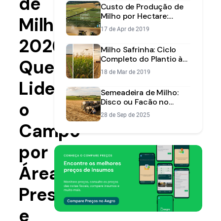
de
Custo de Produção de
Milho por Hectare:
Milho
Como Calcular e Lucrar
17 de Apr de 2019
Mais
2026:
Milho Safrinha: Ciclo
Completo do Plantio à
Quem
Colheita | Aegro
18 de Mar de 2019
Lidera
Semeadeira de Milho:
Disco ou Facão no
o
Plantio Direto [2025]
28 de Sep de 2025
Campo
por
Área,
Presença
e