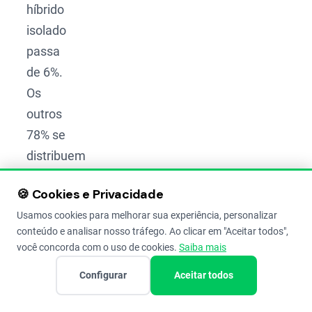
híbrido
isolado
passa
de 6%.
Os
outros
78% se
distribuem
por
🍪 Cookies e Privacidade
dezenas
Usamos cookies para melhorar sua experiência, personalizar
de
conteúdo e analisar nosso tráfego. Ao clicar em "Aceitar todos",
materiais.
você concorda com o uso de cookies.
Saiba mais
Configurar
Aceitar todos
Atenção
Compartilhar
O