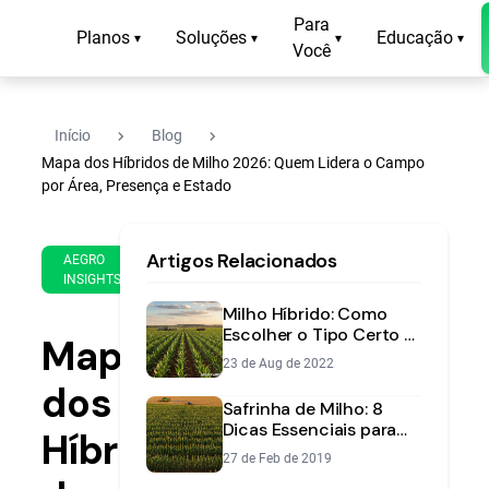
Para
Planos
Soluções
Educação
▾
▾
▾
▾
Você
navigate_next
navigate_next
Início
Blog
Mapa dos Híbridos de Milho 2026: Quem Lidera o Campo
por Área, Presença e Estado
3 de
12
Artigos Relacionados
Jun
min
AEGRO
INSIGHTS
de
de
2026
leitura
Milho Híbrido: Como
Escolher o Tipo Certo e
Mapa
Aumentar
23 de Aug de 2022
Produtividade
dos
Safrinha de Milho: 8
Dicas Essenciais para
Híbridos
Aumentar sua
27 de Feb de 2019
Produtividade