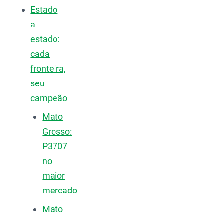
Estado
a
estado:
cada
fronteira,
seu
campeão
Mato
Grosso:
P3707
no
maior
mercado
Mato