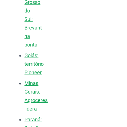
Grosso
do
Sul:
Brevant
na
ponta
Goiás:
território
Pioneer
Minas
Gerais:
Agroceres
lidera
Paraná: