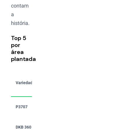
contam
a
história.
Top 5
por
área
plantada
Presença
% da
Variedade
Fornecedor
nas
área
fazendas
Pioneer
P3707
5,7%
5,8%
(Corteva)
Dekalb
DKB 360
4,7%
14,7%