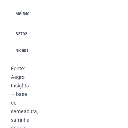
Morgan
MG 540
13,2%
4,1%
(Longping)
Brevant
B2702
11,8%
3,5%
(Corteva)
NK 501
Syngenta
11,5%
2,3%
Fonte:
Aegro
Insights
— base
de
semeadura,
safrinha