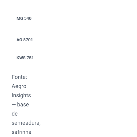
(Bayer)
Morgan
MG 540
4,1%
13,2%
(Longping)
Agroceres
AG 8701
3,7%
21,6%
(Bayer)
KWS 7510
KWS
3,5%
4,6%
Fonte:
Aegro
Insights
— base
de
semeadura,
safrinha