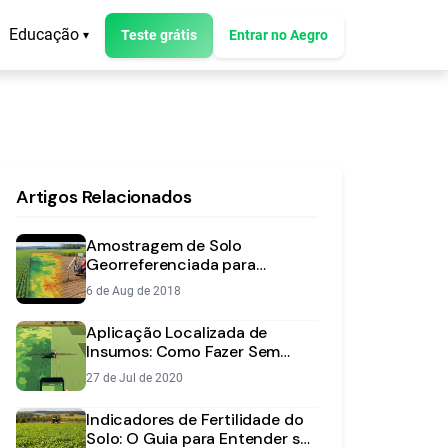
Educação
Teste grátis
Entrar no Aegro
▾
Artigos Relacionados
Amostragem de Solo
Georreferenciada para
Agricultura de Precisão
6 de Aug de 2018
Aplicação Localizada de
Insumos: Como Fazer Sem
Gastar com Máquinas Caras
27 de Jul de 2020
Indicadores de Fertilidade do
Solo: O Guia para Entender sua