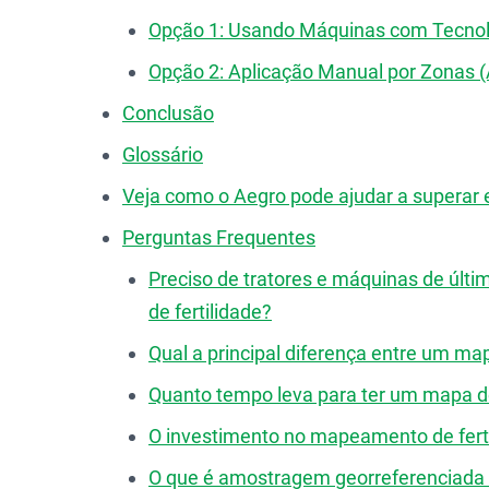
Opção 1: Usando Máquinas com Tecno
Opção 2: Aplicação Manual por Zonas (A
Conclusão
Glossário
Veja como o Aegro pode ajudar a superar 
Perguntas Frequentes
Preciso de tratores e máquinas de últ
de fertilidade?
Qual a principal diferença entre um ma
Quanto tempo leva para ter um mapa de 
O investimento no mapeamento de ferti
O que é amostragem georreferenciada e