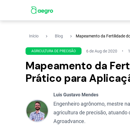
navigate_next
navigate_next
Início
Blog
Mapeamento da Fertilidade do
6 de Aug de 2020
1
AGRICULTURA DE PRECISÃO
Mapeamento da Ferti
Prático para Aplica
Luis Gustavo Mendes
Engenheiro agrônomo, mestre na 
agricultura de precisão, atuand
Agroadvance.