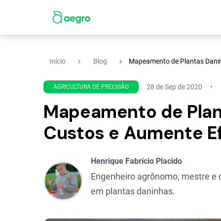
navigate_next
navigate_next
Início
Blog
Mapeamento de Plantas Danin
28 de Sep de 2020
AGRICULTURA DE PRECISÃO
Mapeamento de Plan
Custos e Aumente Ef
Henrique Fabrício Placido
Engenheiro agrônomo, mestre e d
em plantas daninhas.