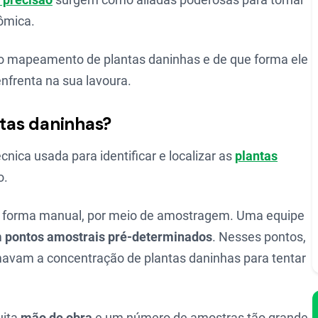
nômica.
 o mapeamento de plantas daninhas e de que forma ele
nfrenta na sua lavoura.
tas daninhas?
ica usada para identificar e localizar as
plantas
o.
de forma manual, por meio de amostragem. Uma equipe
m
pontos amostrais pré-determinados
. Nesses pontos,
imavam a concentração de plantas daninhas para tentar
uita
mão de obra
e um número de amostras tão grande