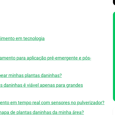
timento em tecnologia
peamento para aplicação pré-emergente e pós-
pear minhas plantas daninhas?
s daninhas é viável apenas para grandes
to em tempo real com sensores no pulverizador?
mapa de plantas daninhas da minha área?