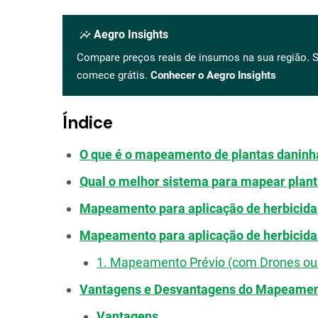
insights
Aegro Insights
Compare preços reais de insumos na sua região. S
comece grátis.
Conhecer o Aegro Insights
Índice
O que é o mapeamento de plantas daninh
Qual o melhor sistema para mapear plant
Mapeamento para aplicação de herbicid
Mapeamento para aplicação de herbicid
1. Mapeamento Prévio (com Drones ou 
Vantagens e Desvantagens do Mapeament
Vantagens