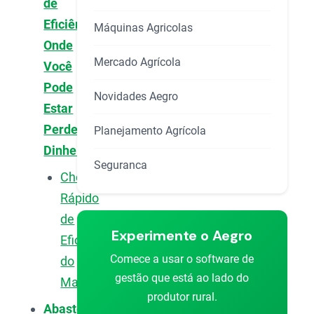
de
Eficiência:
Máquinas Agricolas
Onde
Mercado Agrícola
Você
Pode
Novidades Aegro
Estar
Perdendo
Planejamento Agrícola
Dinheiro?
Seguranca
Checklist
Rápido
de
Experimente o Aegro
Eficiência
Comece a usar o software de
do
gestão que está ao lado do
Maquinário
produtor rural.
Abastecimento