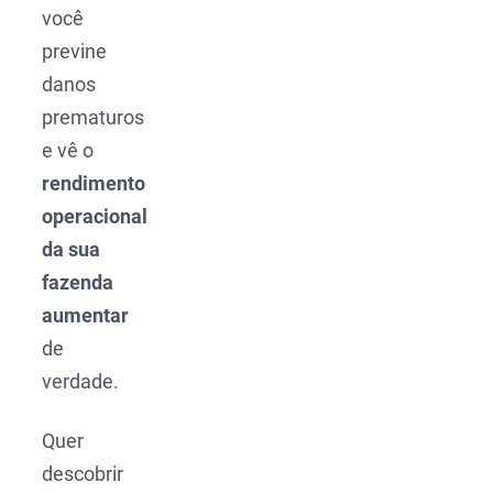
você
previne
danos
prematuros
e vê o
rendimento
operacional
da sua
fazenda
aumentar
de
verdade.
Quer
descobrir