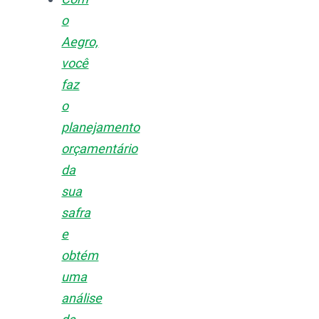
o
Aegro,
você
faz
o
planejamento
orçamentário
da
sua
safra
e
obtém
uma
análise