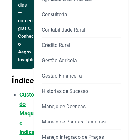
dias
—
Consultoria
comece
grátis.
Contabilidade Rural
Conhecer
o
Crédito Rural
Aegro
Insights
Gestão Agrícola
Gestão Financeira
Índice
Historias de Sucesso
Custo
do
Manejo de Doencas
Maquinário
Manejo de Plantas Daninhas
e
Indicadores
Manejo Integrado de Pragas