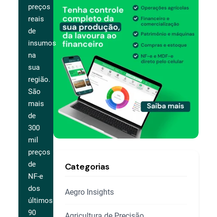
preços
reais
de
insumos
na
sua
região.
São
mais
de
300
mil
preços
de
Categorias
NF-e
dos
Aegro Insights
últimos
90
Agricultura de Precisão