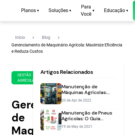
Para
Planos
Soluções
Educação
▾
▾
▾
▾
Você
navigate_next
navigate_next
Início
Blog
Gerenciamento de Maquinário Agrícola: Maximize Eficiência
e Reduza Custos
17
15
Artigos Relacionados
de
min
GESTÃO
Sep
AGRÍCOLA
de
de
Manutenção de
leitura
2018
Máquinas Agrícolas:
Preditiva, Preventiva e
Gerenciamento
20 de Apr de 2022
Corretiva
Manutenção de Pneus
de
Agrícolas: O Guia
Prático para
Maquinário
19 de May de 2021
Durabilidade e