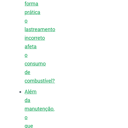
forma
prática
o
lastreamento
incorreto
afeta
o
consumo
de
combustível?
Além
da
manutenção,
o
que