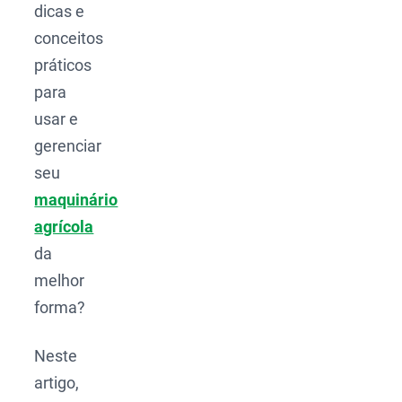
dicas e
conceitos
práticos
para
usar e
gerenciar
seu
maquinário
agrícola
da
melhor
forma?
Neste
artigo,