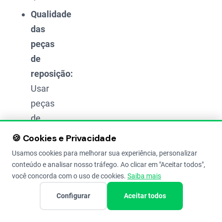
Qualidade
das
peças
de
reposição:
Usar
peças
de
baixa
🍪 Cookies e Privacidade
qualidade
Usamos cookies para melhorar sua experiência, personalizar
que
conteúdo e analisar nosso tráfego. Ao clicar em "Aceitar todos",
você concorda com o uso de cookies.
Saiba mais
se
desgastam
Configurar
Aceitar todos
mais