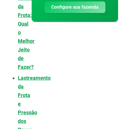
da
Configure sua fazenda
Frota:
Qual
o
Melhor
Jeito
de
Fazer?
Lastreamento
da
Frota
e
Pressão
dos