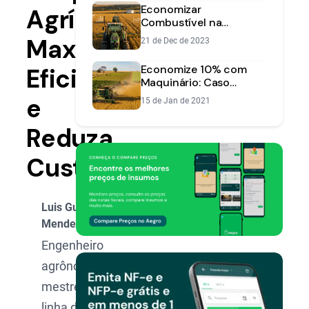
Eficiência
Economizar
Agrícola:
Combustível na
Fazenda: Guia para
Maximize
21 de Dec de 2023
Reduzir Custos
Economize 10% com
Eficiência
Maquinário: Caso
Fazenda Graça de Deus
e
15 de Jan de 2021
Reduza
Custos
Luis Gustavo
Mendes
Engenheiro
agrônomo,
mestre na
linha de