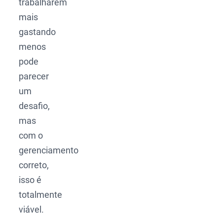
trabalharem
mais
gastando
menos
pode
parecer
um
desafio,
mas
com o
gerenciamento
correto,
isso é
totalmente
viável.