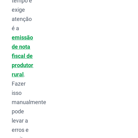
tempo e
exige
atenção
é a
emissão
de nota
fiscal de
produtor
rural
.
Fazer
isso
manualmente
pode
levar a
erros e