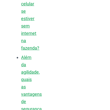
celular
se
estiver
sem
internet
na
fazenda?
Além
da
agilidade,
quais
as
vantagens
de
segurança