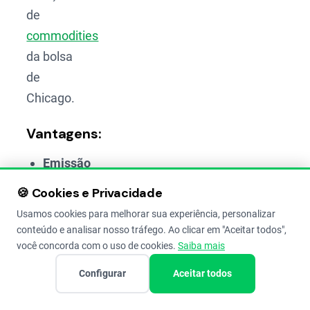
de
commodities
da bolsa
de
Chicago.
Vantagens:
Emissão
Simples
🍪 Cookies e Privacidade
e
Usamos cookies para melhorar sua experiência, personalizar
Rápida:
conteúdo e analisar nosso tráfego. Ao clicar em "Aceitar todos",
O
você concorda com o uso de cookies.
Saiba mais
processo
Configurar
Aceitar todos
de
emitir