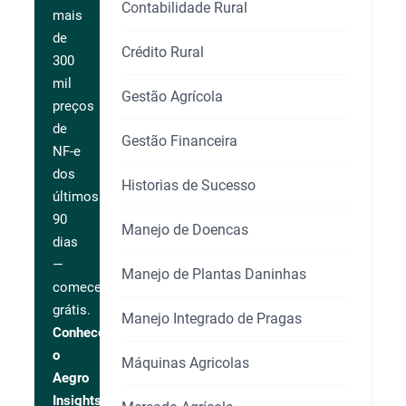
Contabilidade Rural
mais
de
Crédito Rural
300
mil
Gestão Agrícola
preços
de
Gestão Financeira
NF-e
dos
Historias de Sucesso
últimos
90
Manejo de Doencas
dias
—
Manejo de Plantas Daninhas
comece
grátis.
Manejo Integrado de Pragas
Conhecer
o
Máquinas Agricolas
Aegro
Insights