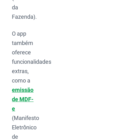
da
Fazenda).
O app
também
oferece
funcionalidades
extras,
como a
emissão
de MDF-
e
(Manifesto
Eletrônico
de