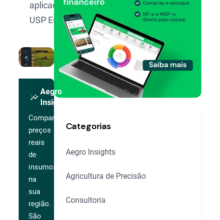
aplicada pela
USP Esalq.
Aegro
insights
Insights
Compare
Categorias
preços
reais
Aegro Insights
de
insumos
Agricultura de Precisão
na
sua
Consultoria
região.
São