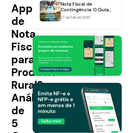
Nota Fiscal de
App
Contingência: O Guia
Completo para o
de
27 de Feb de 2025
Produtor Rural
Nota
Fiscal
para
Produtor
Rural?
Análise
de
5