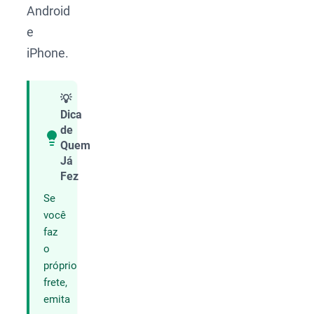
Android
e
iPhone.
💡
Dica
de
Quem
Compartilhar
Já
Fez
Se
você
faz
o
próprio
frete,
emita