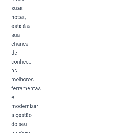
suas
notas,
esta é a
sua
chance
de
conhecer
as
melhores
ferramentas
e
modernizar
a gestão
do seu
negócio.