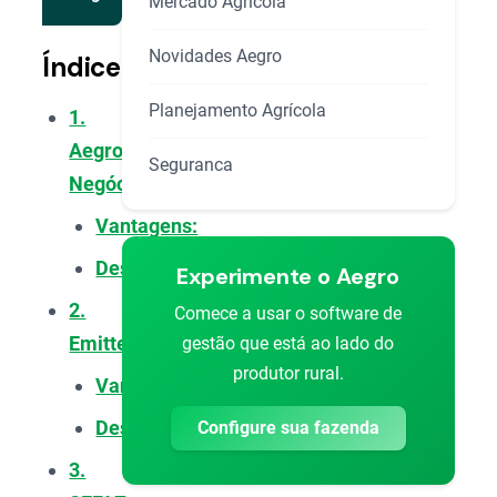
Mercado Agrícola
Novidades Aegro
Índice
Planejamento Agrícola
1.
Aegro
Seguranca
Negócios
Vantagens:
Desvantagens:
Experimente o Aegro
2.
Comece a usar o software de
Emitte
gestão que está ao lado do
produtor rural.
Vantagens:
Desvantagens:
Configure sua fazenda
3.