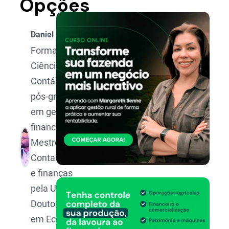
Opções
Daniel Oliveira
Formado em
Ciências
Contábeis,
pós-graduado
em gestão
financeira,
Mestre em
Contabilidade
e finanças
pela UFMG,
Doutorando
em Economia