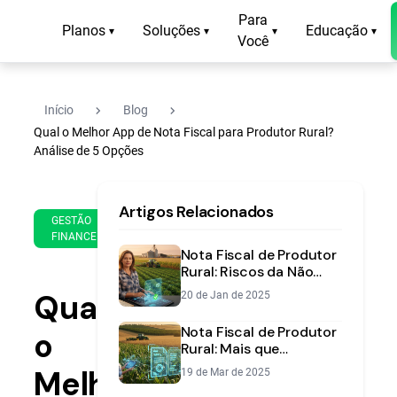
Para
Planos
Soluções
Educação
▾
▾
▾
▾
Você
navigate_next
navigate_next
Início
Blog
Qual o Melhor App de Nota Fiscal para Produtor Rural?
Análise de 5 Opções
27
14
Artigos Relacionados
de
min
GESTÃO
Jan
FINANCEIRA
de
de
Nota Fiscal de Produtor
leitura
2025
Rural: Riscos da Não
Emissão e
Qual
20 de Jan de 2025
Regularização
Nota Fiscal de Produtor
o
Rural: Mais que
Obrigação, uma
Melhor
19 de Mar de 2025
Ferramenta de Gestão