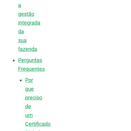
a
gestão
integrada
da
sua
fazenda
Perguntas
Frequentes
Por
que
preciso
de
um
Certificado