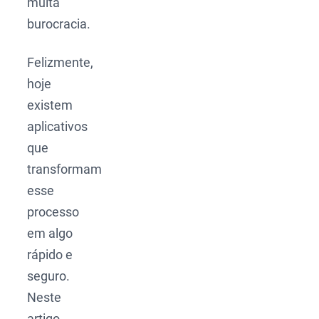
muita
burocracia.
Felizmente,
hoje
existem
aplicativos
que
transformam
esse
processo
em algo
rápido e
seguro.
Neste
artigo,