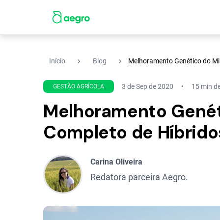
navigate_next
navigate_next
Início
Blog
Melhoramento Genético do Mil
3 de Sep de 2020
15 min de
GESTÃO AGRÍCOLA
Melhoramento Genéti
Completo de Híbrido
Carina Oliveira
Redatora parceira Aegro.