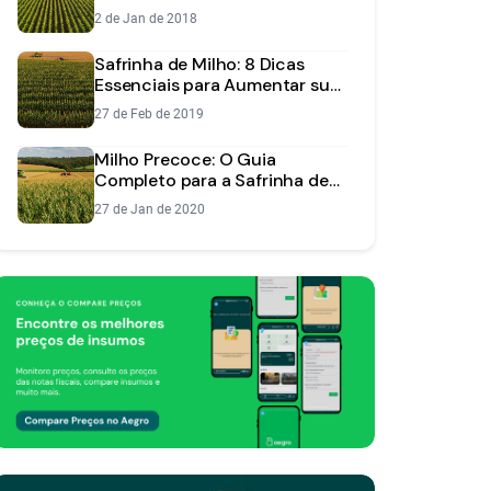
Planejamento da Semeadura
2 de Jan de 2018
Safrinha de Milho: 8 Dicas
Essenciais para Aumentar sua
Produtividade
27 de Feb de 2019
Milho Precoce: O Guia
Completo para a Safrinha de
Alta Produtividade
27 de Jan de 2020