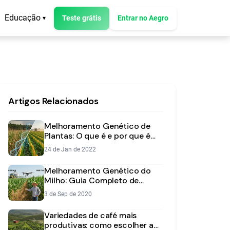
Educação
Teste grátis
Entrar no Aegro
▾
Artigos Relacionados
Melhoramento Genético de
Plantas: O que é e por que é
crucial para sua lavoura
24 de Jan de 2022
Melhoramento Genético do
Milho: Guia Completo de
Híbridos e Transgênicos
3 de Sep de 2020
Variedades de café mais
produtivas: como escolher a