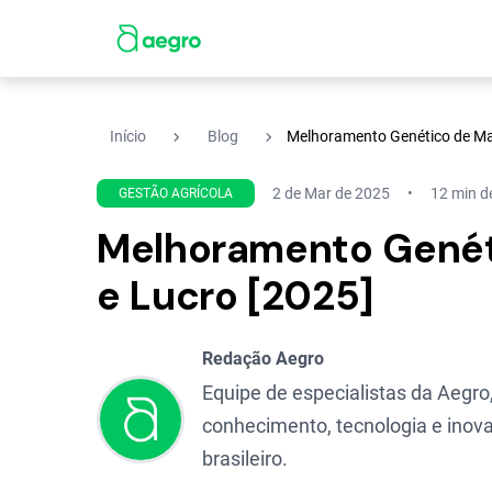
navigate_next
navigate_next
Início
Blog
Melhoramento Genético de Ma
2 de Mar de 2025
12 min de
GESTÃO AGRÍCOLA
Melhoramento Genét
e Lucro [2025]
Redação Aegro
Equipe de especialistas da Aegro,
conhecimento, tecnologia e inova
brasileiro.