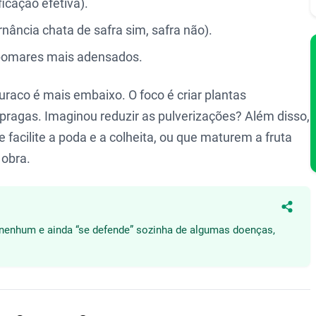
ficação efetiva).
ância chata de safra sim, safra não).
a pomares mais adensados.
buraco é mais embaixo. O foco é criar plantas
 pragas. Imaginou reduzir as pulverizações? Além disso,
facilite a poda e a colheita, ou que maturem a fruta
 obra.
Compa
o nenhum e ainda “se defende” sozinha de algumas doenças,