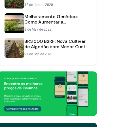
ideal para sua fazenda?
12 de Jun de 2020
Melhoramento Genético:
Como Aumentar a
Produtividade da Lavoura
8 de May de 2023
BRS 500 B2RF: Nova Cultivar
de Algodão com Menor Custo
e Maior Produtividade
27 de Sep de 2021