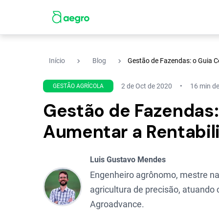
navigate_next
navigate_next
Início
Blog
Gestão de Fazendas: o Guia C
2 de Oct de 2020
16 min de
GESTÃO AGRÍCOLA
Gestão de Fazendas:
Aumentar a Rentabil
Luis Gustavo Mendes
Engenheiro agrônomo, mestre na 
agricultura de precisão, atuand
Agroadvance.