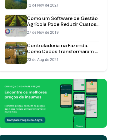
Sucesso da Sua Fazenda
12 de Nov de 2021
Como um Software de Gestão
Agrícola Pode Reduzir Custos
na Sua Fazenda
27 de Nov de 2019
Controladoria na Fazenda:
Como Dados Transformaram a
Schangri-lá
23 de Aug de 2021