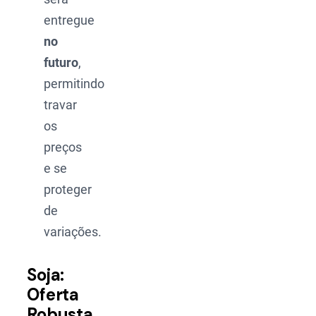
entregue
no
futuro
,
permitindo
travar
os
preços
e se
proteger
de
variações.
Soja:
Oferta
Robusta