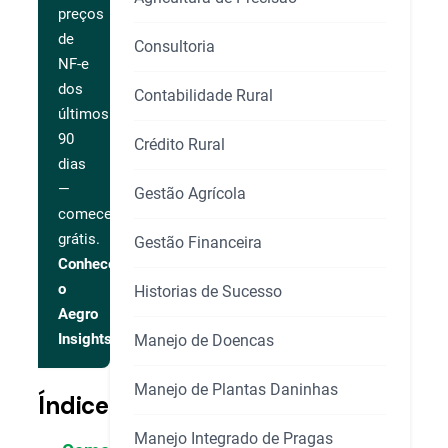
preços
de
Consultoria
NF-e
dos
Contabilidade Rural
últimos
90
Crédito Rural
dias
—
Gestão Agrícola
comece
grátis.
Gestão Financeira
Conhecer
o
Historias de Sucesso
Aegro
Insights
Manejo de Doencas
Manejo de Plantas Daninhas
Índice
Manejo Integrado de Pragas