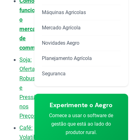
Como
funciona
Máquinas Agricolas
o
Mercado Agrícola
mercado
de
Novidades Aegro
commodities?
Planejamento Agrícola
Soja:
Oferta
Seguranca
Robusta
e
Pressão
Experimente o Aegro
nos
Comece a usar o software de
Preços
gestão que está ao lado do
Café:
produtor rural.
Volatilidade