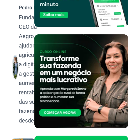
Pedro Dusso
Fundador e
CEO da
Aegro,
ajudando os
agricultores
a digitalizar
a gestão e
aumentar a
rentabilidade
das suas
fazendas
desde 2014.