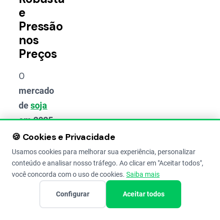
e
Pressão
nos
Preços
O
mercado
de
soja
em 2025
deve ser
🍪 Cookies e Privacidade
marcado
Usamos cookies para melhorar sua experiência, personalizar
conteúdo e analisar nosso tráfego. Ao clicar em "Aceitar todos",
por uma
você concorda com o uso de cookies.
Saiba mais
oferta
global
Configurar
Aceitar todos
muito