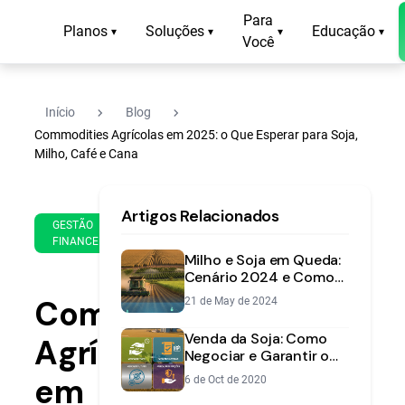
Para
Planos
Soluções
Educação
▾
▾
▾
▾
Você
navigate_next
navigate_next
Início
Blog
Commodities Agrícolas em 2025: o Que Esperar para Soja,
Milho, Café e Cana
27
11
Artigos Relacionados
de
min
GESTÃO
Mar
FINANCEIRA
de
de
Milho e Soja em Queda:
leitura
2025
Cenário 2024 e Como
Proteger sua
Commodities
21 de May de 2024
Rentabilidade
Venda da Soja: Como
Agrícolas
Negociar e Garantir o
Melhor Preço na Safra?
em
6 de Oct de 2020