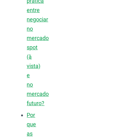
prática
entre
negociar
no
mercado
spot
(à
vista)
e
no
mercado
futuro?
Por
que
as