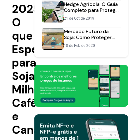
Hedge Agrícola: O Guia
2025:
Completo para Proteger
o Preço da Sua Safra
O
21 de Oct de 2019
Mercado Futuro da
que
Soja: Como Proteger
Preço e Aumentar
Esperar
18 de Feb de 2020
Lucros
para
Soja,
Milho,
Café
e
Cana