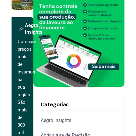
Aegro
insights
Insights
Compare
preços
reais
de
insumos
na
sua
região.
São
Categorias
mais
de
Aegro Insights
300
mil
Agricultura de Precisão