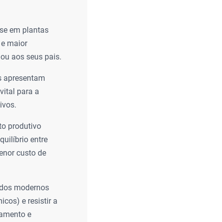
-se em plantas
 e maior
ou aos seus pais.
as apresentam
ital para a
ivos.
to produtivo
uilíbrio entre
menor custo de
ridos modernos
cos) e resistir a
mamento e