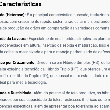
Características
ido (Heterose):
É a principal característica buscada, traduzindo
osas, com crescimento rápido, sistema radicular mais profundo
e de produção de grãos em comparação às variedades comuns 
ade da Lavoura:
Especialmente nos híbridos simples, as plant
ogeneidade em altura, inserção da espiga e maturação. Isso é v
 da colheita mecanizada e para o manejo padronizado de defens
ação por Cruzamento:
Dividem-se em Híbrido Simples (HS), de te
lta exigência tecnológica; Híbrido Triplo (HT), que oferece um eq
nefício; e Híbrido Duplo (HD), que possui maior estabilidade e 
deal para média tecnologia.
ade e Rusticidade:
Além do potencial de teto produtivo, os híb
onados por sua capacidade de tolerar estresses (hídricos ou térmi
oenças específicas, além de apresentar boa tolerância ao aca