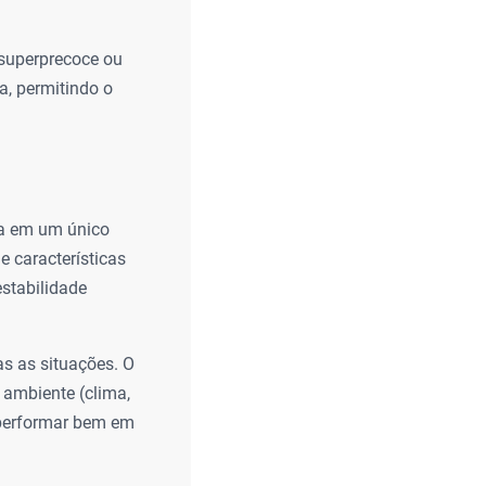
, superprecoce ou
a, permitindo o
ea em um único
e características
estabilidade
as as situações. O
ambiente (clima,
 performar bem em