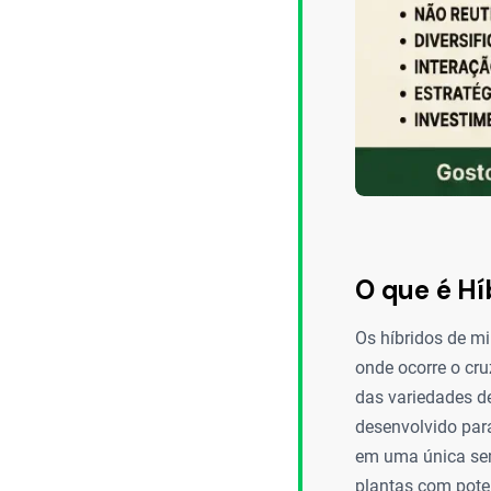
O que é Hí
Os híbridos de m
onde ocorre o cru
das variedades de
desenvolvido para
em uma única sem
plantas com poten