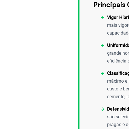
Principais 
Vigor Híbr
mais vigor
capacidad
Uniformid
grande hom
eficiência
Classific
máximo e a
custo e be
semente, i
Defensivid
são seleci
pragas e d