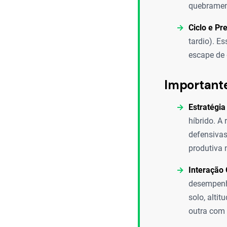
quebramen
Ciclo e Pr
tardio). E
escape de 
Important
Estratégia
híbrido. A
defensivas
produtiva 
Interação
desempenho
solo, alti
outra com 