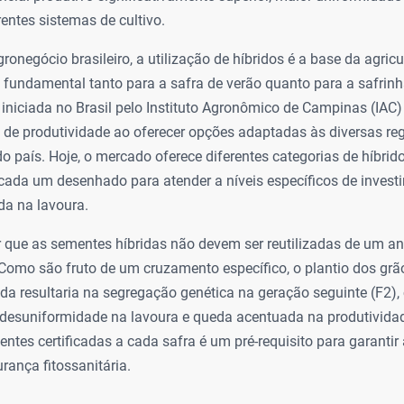
entes sistemas de cultivo.
ronegócio brasileiro, a utilização de híbridos é a base da agricu
 fundamental tanto para a safra de verão quanto para a safrinh
 iniciada no Brasil pelo Instituto Agronômico de Campinas (IAC
 de produtividade ao oferecer opções adaptadas às diversas re
o país. Hoje, o mercado oferece diferentes categorias de híbrido
, cada um desenhado para atender a níveis específicos de invest
da na lavoura.
r que as sementes híbridas não devem ser reutilizadas de um an
Como são fruto de um cruzamento específico, o plantio dos grã
da resultaria na segregação genética na geração seguinte (F2)
, desuniformidade na lavoura e queda acentuada na produtividad
ntes certificadas a cada safra é um pré-requisito para garanti
rança fitossanitária.