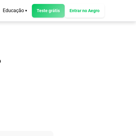
Educação
Teste grátis
Entrar no Aegro
▾
o