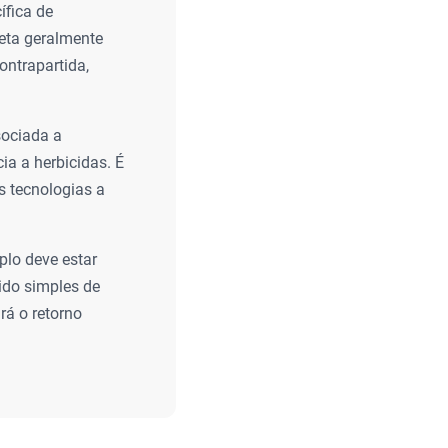
fica de
reta geralmente
ontrapartida,
sociada a
cia a herbicidas. É
s tecnologias a
plo deve estar
ido simples de
rá o retorno