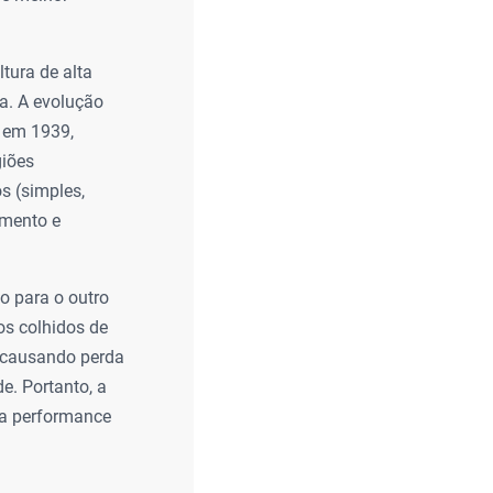
ltura de alta
a. A evolução
) em 1939,
giões
s (simples,
imento e
o para o outro
os colhidos de
, causando perda
e. Portanto, a
r a performance