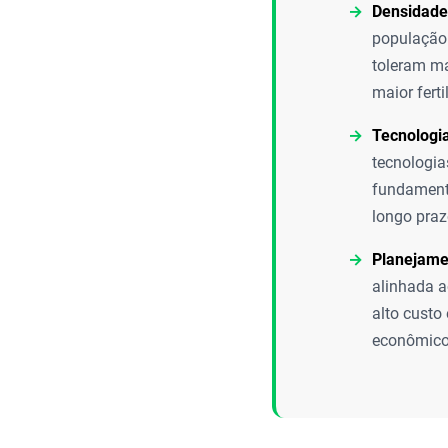
Densidade
população 
toleram ma
maior ferti
Tecnologi
tecnologias
fundamenta
longo praz
Planejame
alinhada a
alto custo
econômico