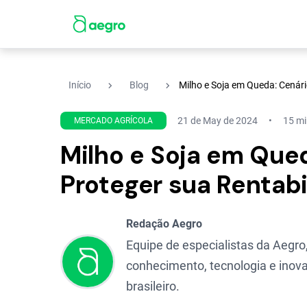
navigate_next
navigate_next
Início
Blog
Milho e Soja em Queda: Cenár
21 de May de 2024
15 mi
MERCADO AGRÍCOLA
Milho e Soja em Que
Proteger sua Rentabi
Redação Aegro
Equipe de especialistas da Aegro,
conhecimento, tecnologia e inova
brasileiro.