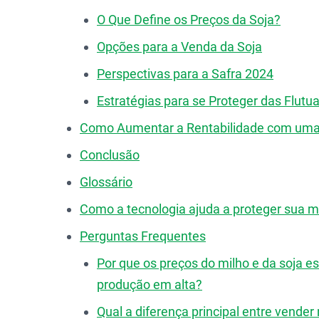
O Que Define os Preços da Soja?
Opções para a Venda da Soja
Perspectivas para a Safra 2024
Estratégias para se Proteger das Flutu
Como Aumentar a Rentabilidade com uma G
Conclusão
Glossário
Como a tecnologia ajuda a proteger sua 
Perguntas Frequentes
Por que os preços do milho e da soja
produção em alta?
Qual a diferença principal entre vende