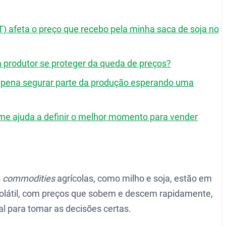
) afeta o preço que recebo pela minha saca de soja no
m produtor se proteger da queda de preços?
a pena segurar parte da produção esperando uma
me ajuda a definir o melhor momento para vender
s
commodities
agrícolas, como milho e soja, estão em
volátil, com preços que sobem e descem rapidamente,
 para tomar as decisões certas.