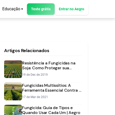
Educação
Teste grátis
Entrar no Aegro
▾
Artigos Relacionados
Resistência a Fungicidas na
Soja: Como Proteger sua
Lavoura e seu Investimento
19 de Dec de 2019
Fungicidas Multissítios: A
Ferramenta Essencial Contra a
Resistência na Soja
17 de Mar de 2021
Fungicida: Guia de Tipos e
Quando Usar Cada Um | Aegro