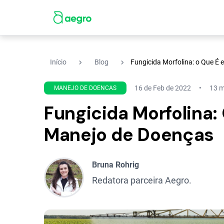
navigate_next
navigate_next
Início
Blog
Fungicida Morfolina: o Que É
16 de Feb de 2022
13 m
MANEJO DE DOENCAS
Fungicida Morfolina:
Manejo de Doenças
Bruna Rohrig
Redatora parceira Aegro.