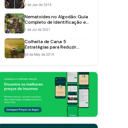
Controlar na Sua Lavoura
2 de Jan de 2019
Nematoides no Algodão: Guia
Completo de Identificação e
Manejo
1 de Jul de 2021
Colheita de Cana: 5
Estratégias para Reduzir
Perdas e Aumentar a
30 de May de 2019
Produtividade