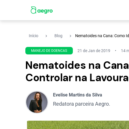
navigate_next
navigate_next
Início
Blog
Nematoides na Cana: Como Ide
21 de Jan de 2019
14 m
MANEJO DE DOENCAS
Nematoides na Cana:
Controlar na Lavoura
Evelise Martins da Silva
Redatora parceira Aegro.