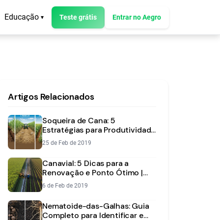
Educação
Teste grátis
Entrar no Aegro
▾
Artigos Relacionados
Soqueira de Cana: 5
Estratégias para Produtividade
e Rentabilidade
25 de Feb de 2019
Canavial: 5 Dicas para a
Renovação e Ponto Ótimo |
Aegro
6 de Feb de 2019
Nematoide-das-Galhas: Guia
Completo para Identificar e