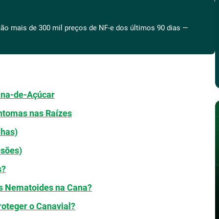
ão mais de 300 mil preços de NF-e dos últimos 90 dias —
ana-de-Açúcar
intomas nas Raízes
has)
sões)
s?
os Nematoides na Cana?
roteger o Canavial?