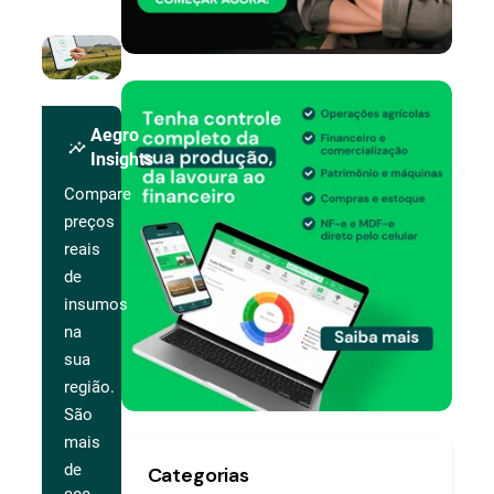
Aegro
insights
Insights
Compare
preços
reais
de
insumos
na
sua
região.
São
mais
de
Categorias