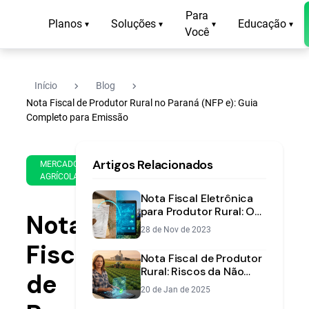
Para
Planos
Soluções
Educação
▾
▾
▾
▾
Você
navigate_next
navigate_next
Início
Blog
Nota Fiscal de Produtor Rural no Paraná (NFP e): Guia
Completo para Emissão
3 de
13
Artigos Relacionados
Apr
min
MERCADO
AGRÍCOLA
de
de
2025
leitura
Nota Fiscal Eletrônica
para Produtor Rural: O
Nota
Guia Completo para
28 de Nov de 2023
2025
Fiscal
Nota Fiscal de Produtor
Rural: Riscos da Não
de
Emissão e
20 de Jan de 2025
Regularização