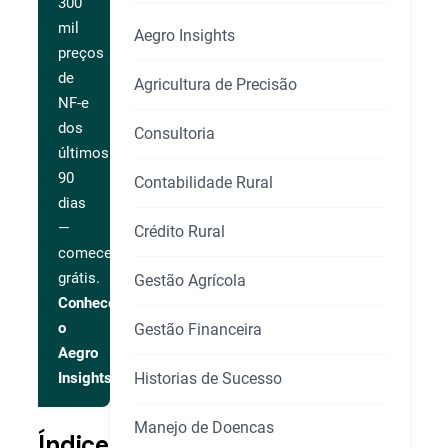
300
mil
Aegro Insights
preços
de
Agricultura de Precisão
NF-e
dos
Consultoria
últimos
90
Contabilidade Rural
dias
—
Crédito Rural
comece
grátis.
Gestão Agrícola
Conhecer
o
Gestão Financeira
Aegro
Historias de Sucesso
Insights
Manejo de Doencas
Índice