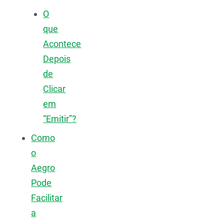
O
que
Acontece
Depois
de
Clicar
em
“Emitir”?
Como
o
Aegro
Pode
Facilitar
a