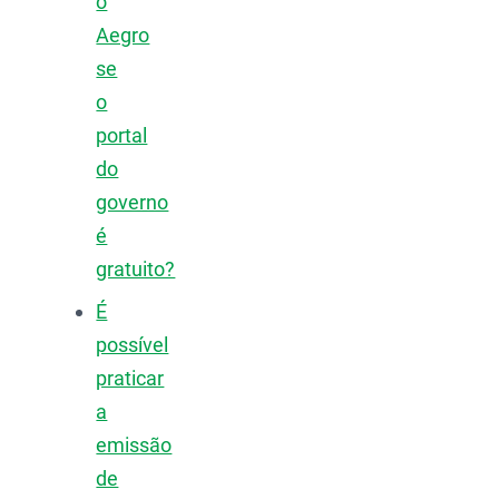
o
Aegro
se
o
portal
do
governo
é
gratuito?
É
possível
praticar
a
emissão
de