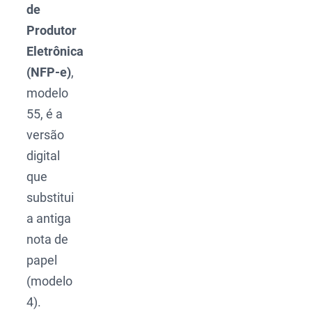
de
Produtor
Eletrônica
(NFP-e)
,
modelo
55, é a
versão
digital
que
substitui
a antiga
nota de
papel
(modelo
4).