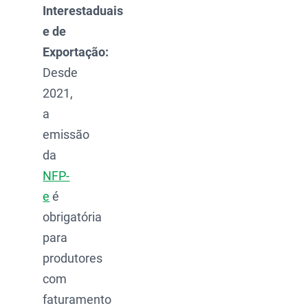
Interestaduais
e de
Exportação:
Desde
2021,
a
emissão
da
NFP-
e
é
obrigatória
para
produtores
com
faturamento