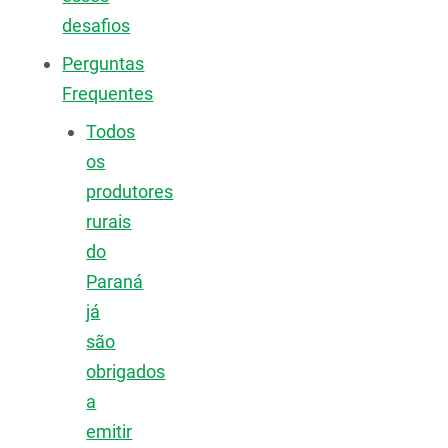
desafios
Perguntas
Frequentes
Todos
os
produtores
rurais
do
Paraná
já
são
obrigados
a
emitir