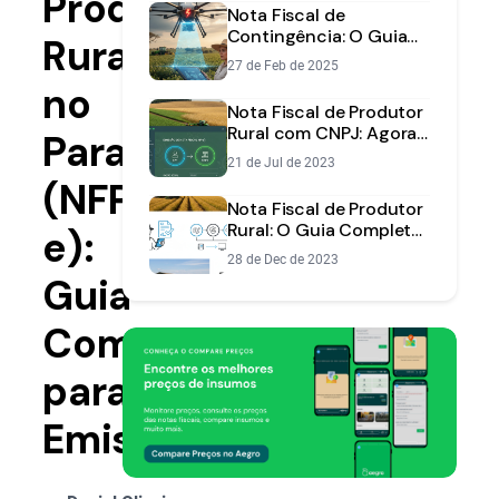
Produtor
Nota Fiscal de
Contingência: O Guia
Rural
Completo para o
27 de Feb de 2025
Produtor Rural
no
Nota Fiscal de Produtor
Rural com CNPJ: Agora
Paraná
Você Pode Emitir Pelo
21 de Jul de 2023
Aegro
(NFP-
Nota Fiscal de Produtor
Rural: O Guia Completo
e):
para Emitir Sem Erros
28 de Dec de 2023
Guia
Completo
para
Emissão