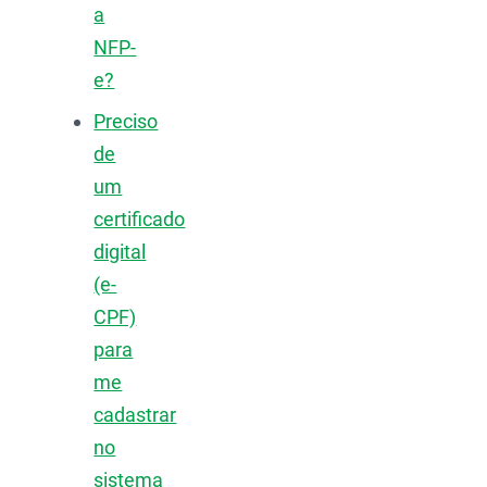
a
NFP-
e?
Preciso
de
um
certificado
digital
(e-
CPF)
para
me
cadastrar
no
sistema