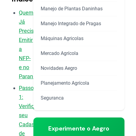
Manejo de Plantas Daninhas
Quem
Já
Manejo Integrado de Pragas
Precisa
Máquinas Agricolas
Emitir
a
Mercado Agrícola
NFP-
e no
Novidades Aegro
Paraná?
Planejamento Agrícola
Passo
1:
Seguranca
Verifique
seu
Cadastro
Experimente o Aegro
de