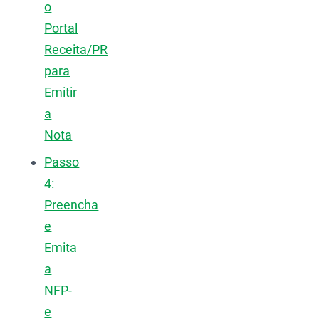
o
Portal
Receita/PR
para
Emitir
a
Nota
Passo
4:
Preencha
e
Emita
a
NFP-
e