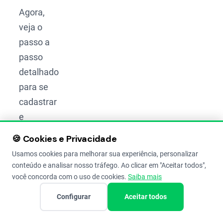
Agora,
veja o
passo a
passo
detalhado
para se
cadastrar
e
começar
🍪 Cookies e Privacidade
a emitir
Usamos cookies para melhorar sua experiência, personalizar
suas
conteúdo e analisar nosso tráfego. Ao clicar em "Aceitar todos",
notas
você concorda com o uso de cookies.
Saiba mais
eletrônicas.
Configurar
Aceitar todos