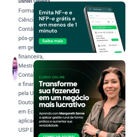
Daniel Oliveira
Formado em
Ciências
Contábeis,
pós-graduado
em gestão
financeira,
Mestre em
Contabilidade
e finanças
pela UFMG,
Doutorando
em Economia
aplicada pela
USP Esalq.