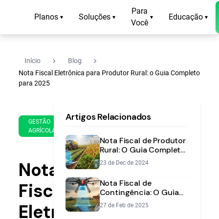
Para
Planos
Soluções
Educação
▾
▾
▾
▾
Você
navigate_next
navigate_next
Início
Blog
Nota Fiscal Eletrônica para Produtor Rural: o Guia Completo
para 2025
28
17
Artigos Relacionados
de
min
GESTÃO
Nov
AGRÍCOLA
de
de
Nota Fiscal de Produtor
leitura
2023
Rural: O Guia Completo
para Preencher Sem
Nota
23 de Dec de 2024
Erros
Nota Fiscal de
Fiscal
Contingência: O Guia
Completo para o
Eletrônica
27 de Feb de 2025
Produtor Rural