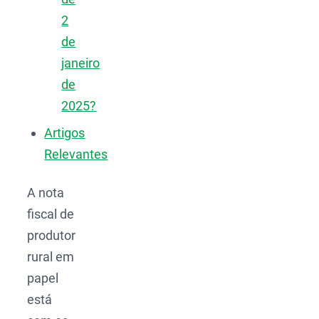
2
de
janeiro
de
2025?
Artigos
Relevantes
A nota
fiscal de
produtor
rural em
papel
está