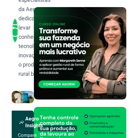
da Aegro,
dedicada a
levar
conhecimento,
tecnologia e
inovação para
o produtor
rural brasileiro.
Aegro
insights
Insights
Compare