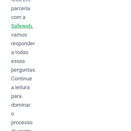
parceria
com a
Safeweb
,
vamos
responder
a todas
essas
perguntas.
Continue
a leitura
para
dominar
o
processo