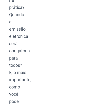
na
prática?
Quando
a
emissão
eletrônica
será
obrigatória
para
todos?
E, o mais
importante,
como
você
pode