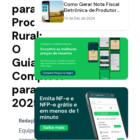
Como Gerar Nota Fiscal
para
Eletrônica de Produtor
Rural: Um Guia
Produtor
16 de Dec de 2024
Completo
Rural:
O
Guia
Completo
para
2025
Redação Aegro
Equipe de
especialistas