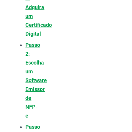
Adquira
um
Certificado
Digital
Passo
2:
Escolha
um
Software
Emissor
de
NFP-
e
Passo