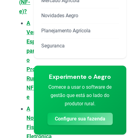
Mercado Agrícola
(NF-
e)?
Novidades Aegro
A
Planejamento Agrícola
Versão
Específica
Seguranca
para
o
Produtor
Experimente o Aegro
Rural:
Comece a usar o software de
NFP-
gestão que está ao lado do
e
produtor rural.
A
Nota
Configure sua fazenda
Fiscal
Eletrônica