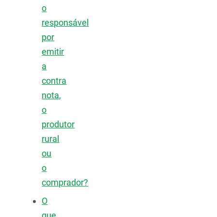
o
responsável
por
emitir
a
contra
nota,
o
produtor
rural
ou
o
comprador?
O
que