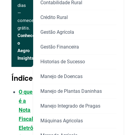
Contabilidade Rural
dias
—
Crédito Rural
comece
grátis.
Gestão Agrícola
Conhecer
o
Gestão Financeira
Aegro
Insights
Historias de Sucesso
Manejo de Doencas
Índice
Manejo de Plantas Daninhas
O que
é a
Manejo Integrado de Pragas
Nota
Fiscal
Máquinas Agricolas
Eletrônica