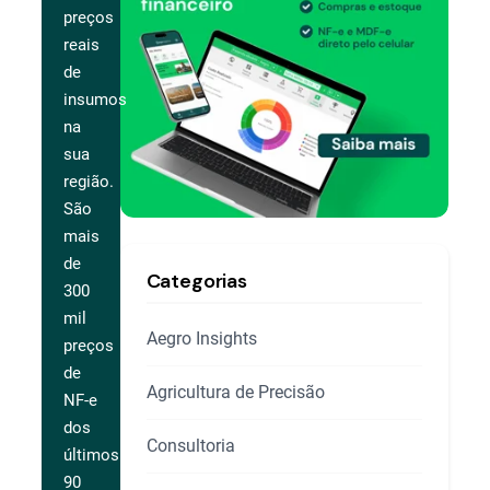
preços
reais
de
insumos
na
sua
região.
São
mais
de
Categorias
300
mil
Aegro Insights
preços
de
Agricultura de Precisão
NF-e
dos
Consultoria
últimos
90