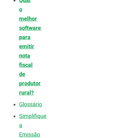
Qual
o
melhor
software
para
emitir
nota
fiscal
de
produtor
rural?
Glossário
Simplifique
a
Emissão