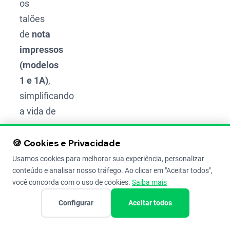
os
talões
de
nota
impressos
(modelos
1 e 1A)
,
simplificando
a vida de
empresas
e, mais
🍪 Cookies e Privacidade
recentemente,
Usamos cookies para melhorar sua experiência, personalizar
conteúdo e analisar nosso tráfego. Ao clicar em "Aceitar todos",
dos
você concorda com o uso de cookies.
Saiba mais
produtores
rurais.
Configurar
Aceitar todos