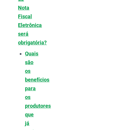
Nota
Fiscal
Eletrônica
será
obrigatória?
Quais
são
os
benefícios
para
os
produtores
que
já