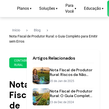
Para
Planos
Soluções
Educação
▾
▾
▾
▾
Você
navigate_next
navigate_next
Início
Blog
Nota Fiscal de Produtor Rural: o Guia Completo para Emitir
sem Erros
28
13
Artigos Relacionados
de
min
CONTABILIDADE
Dec
RURAL
de
de
Nota Fiscal de Produtor
leitura
2023
Rural: Riscos da Não
Emissão e
Nota
20 de Jan de 2025
Regularização
Nota Fiscal de Produtor
Fiscal
Rural: O Guia Completo
para Preencher Sem
de
23 de Dec de 2024
Erros