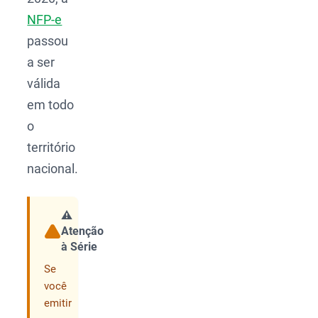
NFP-e
passou
a ser
válida
em todo
o
território
nacional.
⚠️
Atenção
Compartilhar
à Série
Se
você
emitir