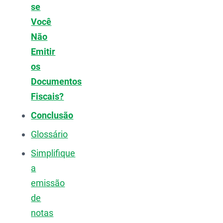
se
Você
Não
Emitir
os
Documentos
Fiscais?
Conclusão
Glossário
Simplifique
a
emissão
de
notas