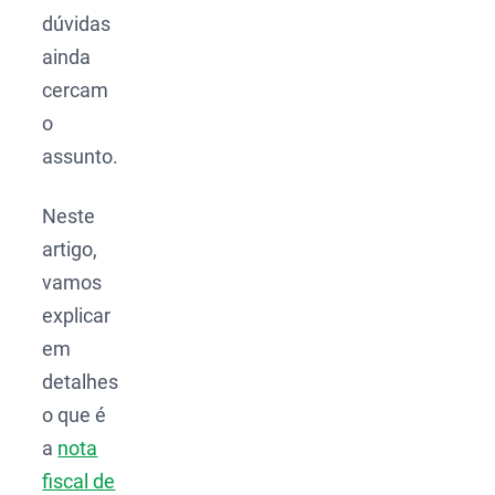
dúvidas
ainda
cercam
o
assunto.
Neste
artigo,
vamos
explicar
em
detalhes
o que é
a
nota
fiscal de