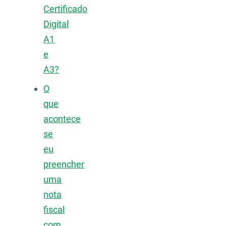
Certificado
Digital
A1
e
A3?
O
que
acontece
se
eu
preencher
uma
nota
fiscal
com