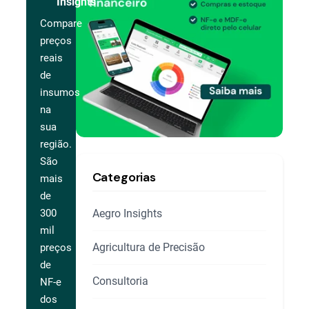
Insights
Compare
preços
reais
de
insumos
na
sua
região.
São
Categorias
mais
de
Aegro Insights
300
mil
Agricultura de Precisão
preços
de
Consultoria
NF-e
dos