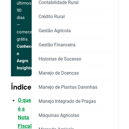
Contabilidade Rural
últimos
90
Crédito Rural
dias
—
Gestão Agrícola
comece
grátis.
Gestão Financeira
Conhecer
o
Historias de Sucesso
Aegro
Insights
Manejo de Doencas
Índice
Manejo de Plantas Daninhas
O que
Manejo Integrado de Pragas
é a
Máquinas Agricolas
Nota
Fiscal