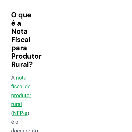
O que
é a
Nota
Fiscal
para
Produtor
Rural?
A
nota
fiscal de
produtor
rural
(
NFP-e
)
é o
documento