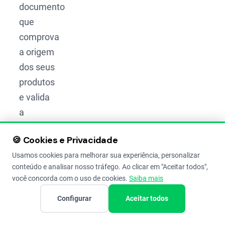
documento
que
comprova
a origem
dos seus
produtos
e valida
a
transação
🍪 Cookies e Privacidade
comercial
Usamos cookies para melhorar sua experiência, personalizar
perante
conteúdo e analisar nosso tráfego. Ao clicar em "Aceitar todos",
a
você concorda com o uso de cookies.
Saiba mais
Receita
Configurar
Aceitar todos
Federal
e os