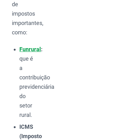
de
impostos
importantes,
como:
Funrural
:
que é
a
contribuição
previdenciária
do
setor
rural.
ICMS
(Imposto