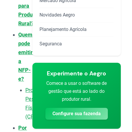
Mercado Agrícola
para
Produtor
Novidades Aegro
Rural?
Planejamento Agrícola
Quem
pode
Seguranca
emitir
a
NFP-
Experimente o Aegro
e?
Comece a usar o software de
Produtor
gestão que está ao lado do
Pessoa
produtor rural.
Física
Configure sua fazenda
(CPF):
Por