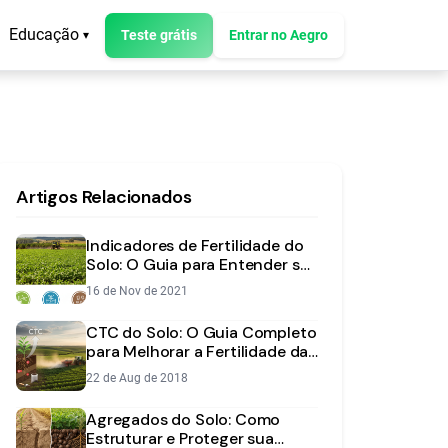
Educação
Teste grátis
Entrar no Aegro
▾
Artigos Relacionados
Indicadores de Fertilidade do
Solo: O Guia para Entender sua
Análise
16 de Nov de 2021
CTC do Solo: O Guia Completo
para Melhorar a Fertilidade da
Sua Lavoura
22 de Aug de 2018
Agregados do Solo: Como
Estruturar e Proteger sua