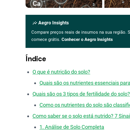
insights
Aegro Insights
Compare preços reais de insumos na sua região. S
comece grátis.
Conhecer o Aegro Insights
Índice
O que é nutrição do solo?
Quais são os nutrientes essenciais par
Quais são os 3 tipos de fertilidade do solo?
Como os nutrientes do solo são classif
Como saber se o solo está nutrido? 7 Sina
1. Análise de Solo Completa