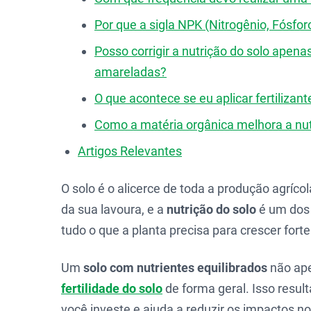
Por que a sigla NPK (Nitrogênio, Fósfor
Posso corrigir a nutrição do solo apena
amareladas?
O que acontece se eu aplicar fertilizan
Como a matéria orgânica melhora a nut
Artigos Relevantes
O solo é o alicerce de toda a produção agríco
da sua lavoura, e a
nutrição do solo
é um dos 
tudo o que a planta precisa para crescer fort
Um
solo com nutrientes equilibrados
não ape
fertilidade do solo
de forma geral. Isso resul
você investe e ajuda a reduzir os impactos n