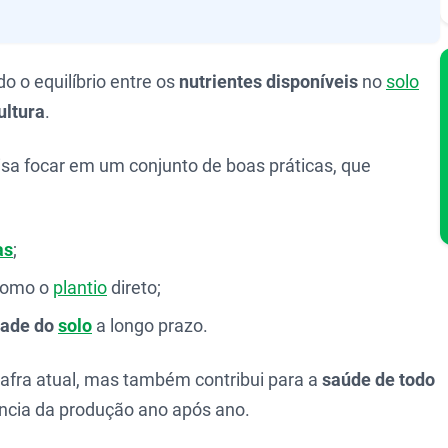
 o equilíbrio entre os
nutrientes disponíveis
no
solo
ultura
.
cisa focar em um conjunto de boas práticas, que
as
;
como o
plantio
direto;
idade do
solo
a longo prazo.
safra atual, mas também contribui para a
saúde de todo
ência da produção ano após ano.