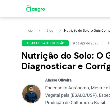
navigate_next
navigate_next
Início
Blog
Nutrição do Solo: o Guia Compl
9 de Apr de 2025
1
AGRICULTURA DE PRECISÃO
Nutrição do Solo: O
Diagnosticar e Corrig
Alasse Oliveira
Engenheiro Agrônomo, Mestre e
Vegetal pela (ESALQ/USP). Espec
Produção de Culturas no Brasil.