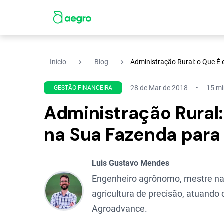
navigate_next
navigate_next
Início
Blog
Administração Rural: o Que É
28 de Mar de 2018
15 mi
GESTÃO FINANCEIRA
Administração Rural:
na Sua Fazenda para
Luis Gustavo Mendes
Engenheiro agrônomo, mestre na 
agricultura de precisão, atuand
Agroadvance.