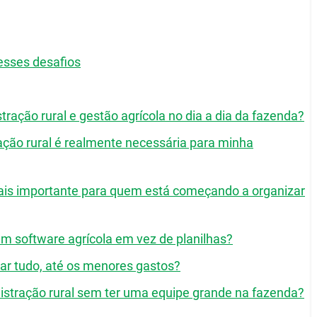
esses desafios
stração rural e gestão agrícola no dia a dia da fazenda?
ção rural é realmente necessária para minha
ais importante para quem está começando a organizar
um software agrícola em vez de planilhas?
trar tudo, até os menores gastos?
stração rural sem ter uma equipe grande na fazenda?