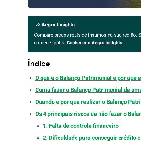
insights
Aegro Insights
Compare preços reais de insumos na sua região. S
comece grátis.
Conhecer o Aegro Insights
Índice
O que é o Balanço Patrimonial e por que 
Como fazer o Balanço Patrimonial de um
Quando e por que realizar o Balanço Patr
Os 4 principais riscos de não fazer o Bal
1. Falta de controle financeiro
2. Dificuldade para conseguir crédito 