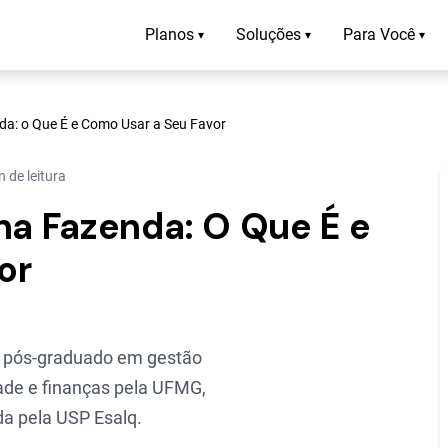
Planos
Soluções
Para Você
▾
▾
▾
da: o Que É e Como Usar a Seu Favor
 de leitura
na Fazenda: O Que É e
or
 pós-graduado em gestão
ade e finanças pela UFMG,
a pela USP Esalq.