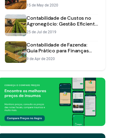
Lucro Rural
15 de May de 2020
Contabilidade de Custos no
Agronegócio: Gestão Eficiente
da Fazenda
25 de Jul de 2019
Contabilidade de Fazenda:
Guia Prático para Finanças
Rurais
9 de Apr de 2020