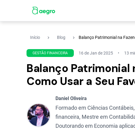
navigate_next
navigate_next
Início
Blog
Balanço Patrimonial na Fazen
16 de Jan de 2025
13 min
GESTÃO FINANCEIRA
Balanço Patrimonial 
Como Usar a Seu Fav
Daniel Oliveira
Formado em Ciências Contábeis,
financeira, Mestre em Contabilid
Doutorando em Economia aplicad