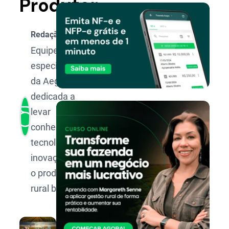
Produtor
Redação Aegro
Equipe de
especialistas
da Aegro,
dedicada a
levar
conhecimento,
tecnologia e
inovação para
o produtor
rural brasileiro.