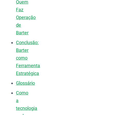
Quem
Faz
Operação
de
Barter
Conclusão:
Barter
como
Ferramenta
Estratégica
Glossário
Como
a
tecnologia