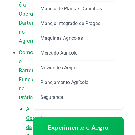
é a
Manejo de Plantas Daninhas
Operação
Barter
Manejo Integrado de Pragas
no
Máquinas Agricolas
Agronegócio?
Como
Mercado Agrícola
o
Novidades Aegro
Barter
Funciona
Planejamento Agrícola
na
Seguranca
Prática?
A
Garantia
Experimente o Aegro
da