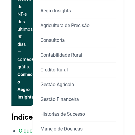
de
Aegro Insights
NF-e
dos
Agricultura de Precisão
últimos
90
Consultoria
dias
—
Contabilidade Rural
comece
grátis.
Crédito Rural
Conhecer
o
Gestão Agrícola
Aegro
Insights
Gestão Financeira
Historias de Sucesso
Índice
Manejo de Doencas
O que