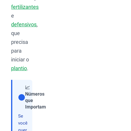
fertilizantes
e
defensivos
,
que
precisa
para
iniciar o
plantio
.
📈
Números
que
Compartilhar
Importam
Se
você
quer