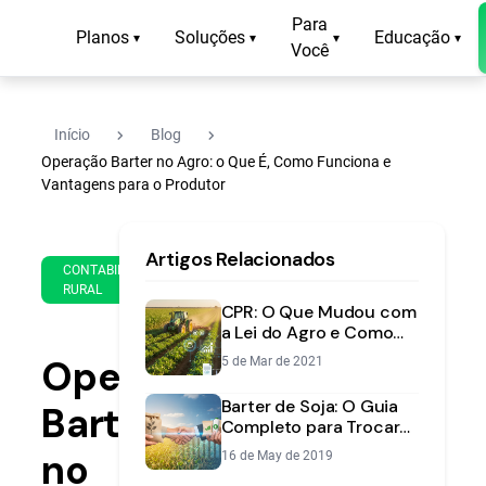
Para
Planos
Soluções
Educação
▾
▾
▾
▾
Você
navigate_next
navigate_next
Início
Blog
Operação Barter no Agro: o Que É, Como Funciona e
Vantagens para o Produtor
10
17
Artigos Relacionados
de
min
CONTABILIDADE
Jun
RURAL
de
de
CPR: O Que Mudou com
leitura
2024
a Lei do Agro e Como
Isso Afeta Você,
Operação
5 de Mar de 2021
Produtor Rural
Barter de Soja: O Guia
Barter
Completo para Trocar
sua Safra por Insumos
no
16 de May de 2019