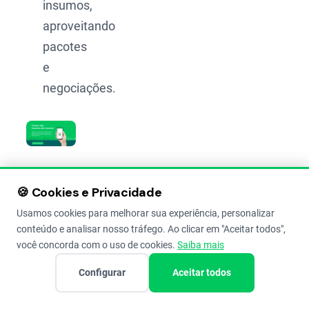
insumos,
aproveitando
pacotes
e
negociações.
Fixar
🍪 Cookies e Privacidade
o
Usamos cookies para melhorar sua experiência, personalizar
preço
conteúdo e analisar nosso tráfego. Ao clicar em "Aceitar todos",
de
você concorda com o uso de cookies.
Saiba mais
venda
Configurar
Aceitar todos
de
parte