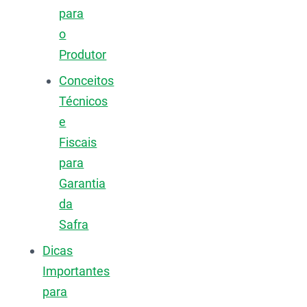
para
o
Produtor
Conceitos
Técnicos
e
Fiscais
para
Garantia
da
Safra
Dicas
Importantes
para