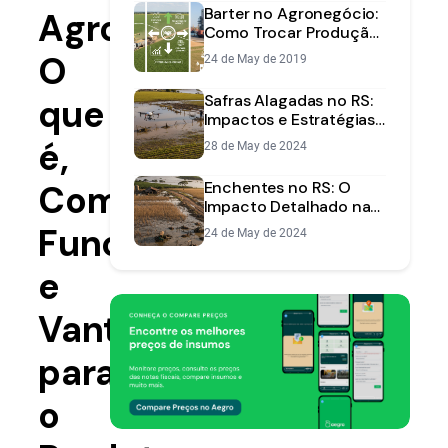
Barter no Agronegócio:
Agro:
Como Trocar Produção
por Insumos com
O
24 de May de 2019
Segurança
Safras Alagadas no RS:
que
Impactos e Estratégias
de Recuperação
é,
28 de May de 2024
Como
Enchentes no RS: O
Impacto Detalhado na
Agricultura e na
Funciona
24 de May de 2024
Economia do Brasil
e
Vantagens
para
o