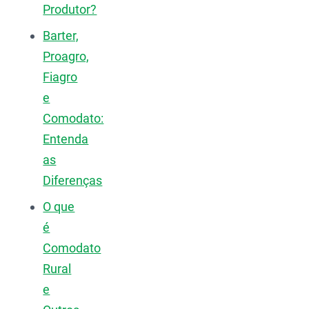
Produtor?
Barter,
Proagro,
Fiagro
e
Comodato:
Entenda
as
Diferenças
O que
é
Comodato
Rural
e