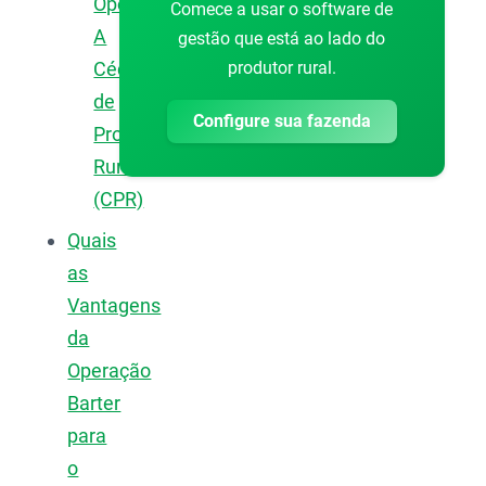
Operação:
Comece a usar o software de
A
gestão que está ao lado do
produtor rural.
Cédula
de
Configure sua fazenda
Produto
Rural
(CPR)
Quais
as
Vantagens
da
Operação
Barter
para
o