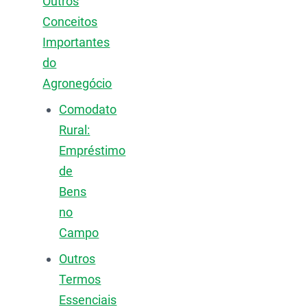
Outros
Conceitos
Importantes
do
Agronegócio
Comodato
Rural:
Empréstimo
de
Bens
no
Campo
Outros
Termos
Essenciais