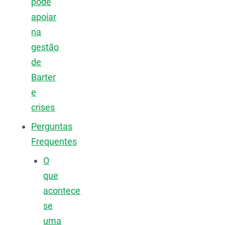
pode
apoiar
na
gestão
de
Barter
e
crises
Perguntas
Frequentes
O
que
acontece
se
uma