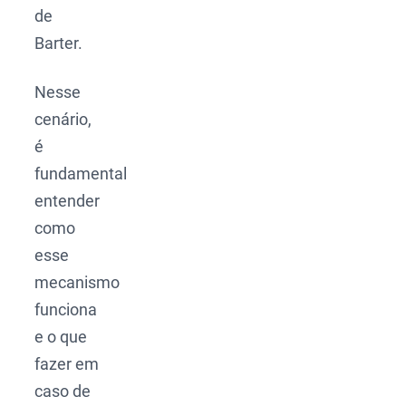
de
Barter.
Nesse
cenário,
é
fundamental
entender
como
esse
mecanismo
funciona
e o que
fazer em
caso de