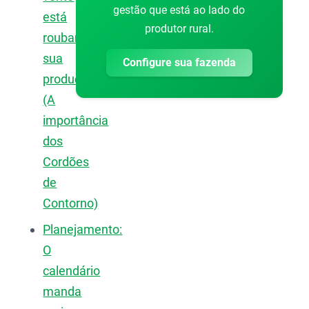
gestão que está ao lado do
está
produtor rural.
roubando
sua
Configure sua fazenda
produção?
(A
importância
dos
Cordões
de
Contorno)
Planejamento:
O
calendário
manda