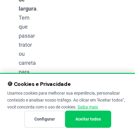
largura
.
Tem
que
passar
trator
ou
carreta
para
levar
🍪 Cookies e Privacidade
insumo
Usamos cookies para melhorar sua experiência, personalizar
e tirar
conteúdo e analisar nosso tráfego. Ao clicar em "Aceitar todos",
você concorda com o uso de cookies.
Saiba mais
a
colheita
.
Configurar
Aceitar todos
Caminhos