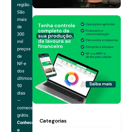
região.
São
mais
de
300
mil
preços
de
NF-e
dos
últimos
90
dias
—
comece
grátis.
Categorias
Conhecer
o