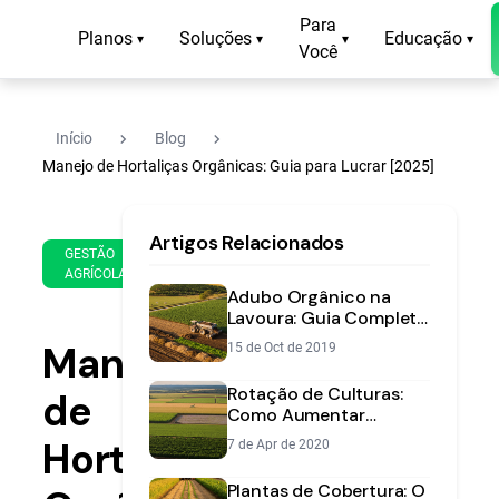
Para
Planos
Soluções
Educação
▾
▾
▾
▾
Você
navigate_next
navigate_next
Início
Blog
Manejo de Hortaliças Orgânicas: Guia para Lucrar [2025]
13
13
Artigos Relacionados
de
min
GESTÃO
Feb
AGRÍCOLA
de
de
Adubo Orgânico na
leitura
2025
Lavoura: Guia Completo
para Aumentar a
Manejo
15 de Oct de 2019
Fertilidade do Solo
Rotação de Culturas:
de
Como Aumentar
Produtividade e Saúde
Hortaliças
7 de Apr de 2020
do Solo
Plantas de Cobertura: O