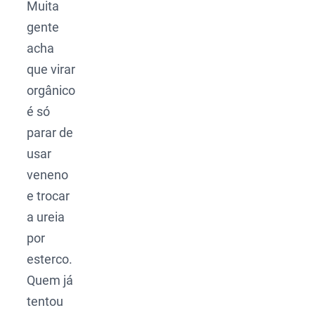
Muita
gente
acha
que virar
orgânico
é só
parar de
usar
veneno
e trocar
a ureia
por
esterco.
Quem já
tentou