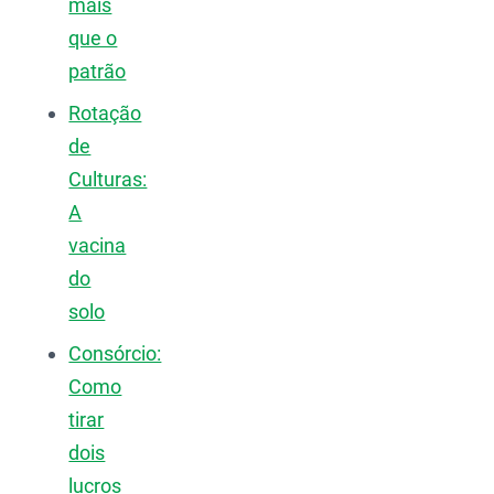
mais
que o
patrão
Rotação
de
Culturas:
A
vacina
do
solo
Consórcio:
Como
tirar
dois
lucros