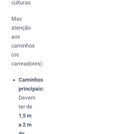
culturas.
Mas
atenção
aos
caminhos
(os
carreadores):
Caminhos
principais:
Devem
ter de
1,5 m
a 2 m
de