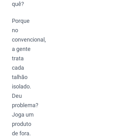
quê?
Porque
no
convencional,
a gente
trata
cada
talhão
isolado.
Deu
problema?
Joga um
produto
de fora.