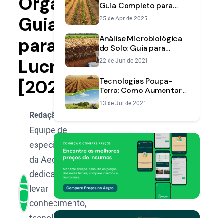
Orgânicas:
Guia Completo para
Proteger e Enriquecer
Guia
25 de Apr de 2025
seu Solo
Análise Microbiológica
para
do Solo: Guia para
Avaliar a Saúde da Terra
Lucrar
22 de Jun de 2021
[2025]
Tecnologias Poupa-
Terra: Como Aumentar
sua Produção Agrícola
13 de Jul de 2021
Sem Expandir a Área
Redação Aegro
Equipe de
especialistas
da Aegro,
dedicada a
levar
conhecimento,
tecnologia e