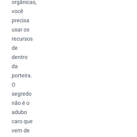
orgânicas,
você
precisa
usar os
recursos
de
dentro
da
porteira.
O
segredo
não é o
adubo
caro que
vem de