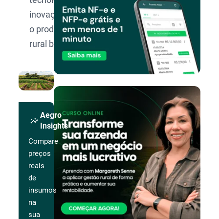
inovação para
o produtor
rural brasileiro.
Aegro
insights
Insights
Compare
preços
reais
de
insumos
na
sua