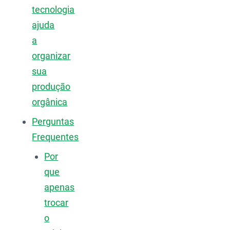
tecnologia
ajuda
a
organizar
sua
produção
orgânica
Perguntas
Frequentes
Por
que
apenas
trocar
o