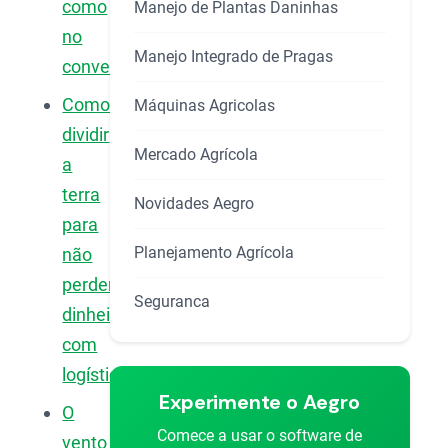
como
Manejo de Plantas Daninhas
no
Manejo Integrado de Pragas
convencional?
Como
Máquinas Agricolas
dividir
Mercado Agrícola
a
terra
Novidades Aegro
para
Planejamento Agrícola
não
perder
Seguranca
dinheiro
com
logística?
Experimente o Aegro
O
Comece a usar o software de
vento