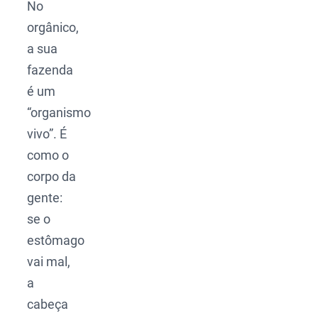
No
orgânico,
a sua
fazenda
é um
“organismo
vivo”. É
como o
corpo da
gente:
se o
estômago
vai mal,
a
cabeça