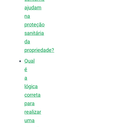
ajudam
na
proteção
sanitária
da
propriedade?
Qual
é
a
lógica
correta
para
realizar
uma