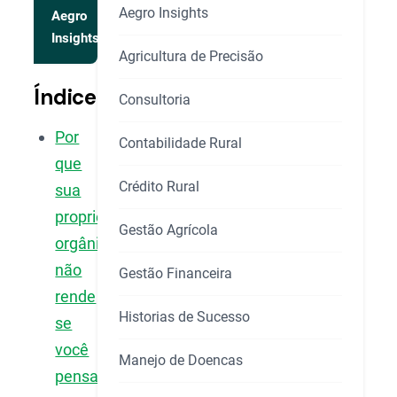
Aegro Insights
Aegro
Insights
Agricultura de Precisão
Índice
Consultoria
Por
Contabilidade Rural
que
Crédito Rural
sua
propriedade
Gestão Agrícola
orgânica
não
Gestão Financeira
rende
Historias de Sucesso
se
você
Manejo de Doencas
pensar