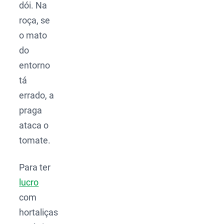
dói. Na
roça, se
o mato
do
entorno
tá
errado, a
praga
ataca o
tomate.
Para ter
lucro
com
hortaliças