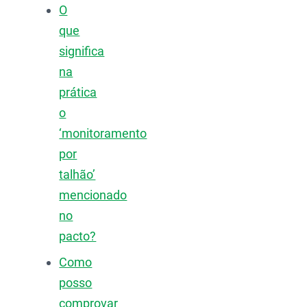
O
que
significa
na
prática
o
‘monitoramento
por
talhão’
mencionado
no
pacto?
Como
posso
comprovar