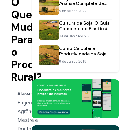
O
Análise Completa de
Produção, Estoques e
Que
9 de Mar de 2022
Previsões
Cultura da Soja: O Guia
Muda
Completo do Plantio à
Colheita
Para
14 de Jan de 2025
o
Como Calcular a
Produtividade da Soja:
Um Guia Prático Passo a
Produtor
9 de Jan de 2019
Passo
Rural?
Alasse Oliveira
Engenheiro
Agrônomo,
Mestre e
Doutorando