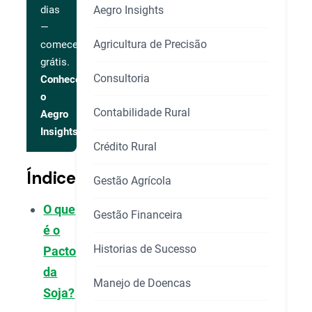
Aegro Insights
dias
—
Agricultura de Precisão
comece
grátis.
Consultoria
Conhecer
o
Contabilidade Rural
Aegro
Insights
Crédito Rural
Índice
Gestão Agrícola
O que
Gestão Financeira
é o
Historias de Sucesso
Pacto
da
Manejo de Doencas
Soja?