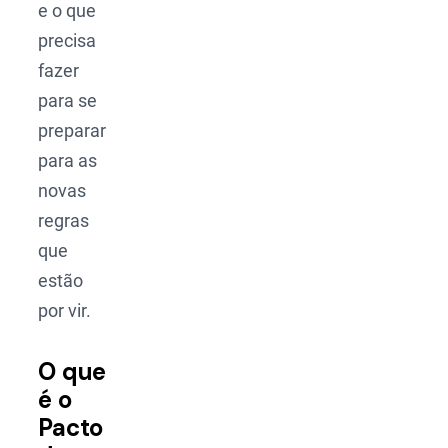
e o que
precisa
fazer
para se
preparar
para as
novas
regras
que
estão
por vir.
O que
é o
Pacto