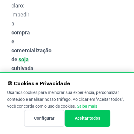
claro:
impedir
a
compra
e
comercialização
de
soja
cultivada
em
🍪 Cookies e Privacidade
áreas do
Usamos cookies para melhorar sua experiência, personalizar
bioma
conteúdo e analisar nosso tráfego. Ao clicar em "Aceitar todos",
Amazônia
você concorda com o uso de cookies.
Saiba mais
desmatadas
Configurar
Aceitar todos
a partir
de julho