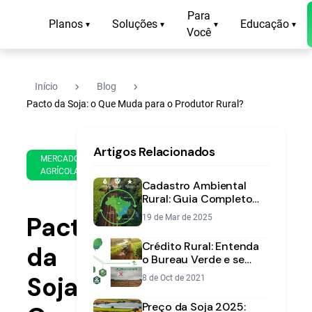
Para
Planos
Soluções
Educação
▾
▾
▾
▾
Você
navigate_next
navigate_next
Início
Blog
Pacto da Soja: o Que Muda para o Produtor Rural?
29
14
Artigos Relacionados
de
min
MERCADO
Jan
AGRÍCOLA
de
de
Cadastro Ambiental
leitura
2025
Rural: Guia Completo
[2025] | Aegro
Pacto
19 de Mar de 2025
Crédito Rural: Entenda
da
o Bureau Verde e se
Prepare | Aegro
Soja:
8 de Oct de 2021
Preço da Soja 2025: