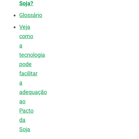
Soja?
Glossário
Veja
como
a
tecnologia
pode
facilitar
a
adequação
ao
Pacto
da
Soja