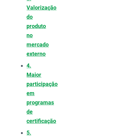
Valorização
do
produto
no
mercado
externo
4.
Maior
participação
em
programas
de
certificação
5.