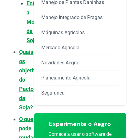
Manejo de Plantas Daninhas
Entendendo
a
Manejo Integrado de Pragas
Moratória
da
Máquinas Agricolas
Soja
Mercado Agrícola
Quais
os
Novidades Aegro
objetivos
Planejamento Agrícola
do
Pacto
Seguranca
da
Soja?
O que
Experimente o Aegro
pode
Comece a usar o software de
mudar