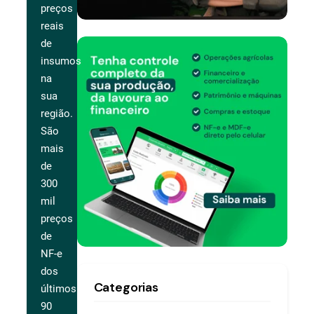
preços
reais
de
insumos
na
sua
região.
São
mais
de
300
mil
preços
de
NF-e
dos
Categorias
últimos
90