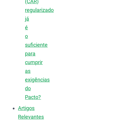
(CAR)
regularizado
já
é
o
suficiente
para
cumprir
as
exigências
do
Pacto?
Artigos
Relevantes