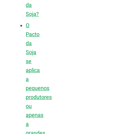
da
Soja?
O
Pacto
da
Soja
se
aplica
a
pequenos
produtores
ou
apenas
a
grandes