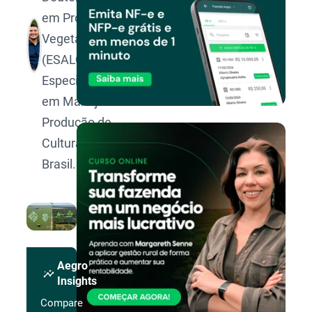
em Produção
Vegetal pela
(ESALQ/USP).
Especialista
em Manejo e
Produção de
Culturas no
Brasil.
Aegro
insights
Insights
Compare