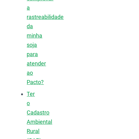
a
rastreabilidade
da
minha
soja
para
atender
ao
Pacto?
Ter
o
Cadastro
Ambiental
Rural