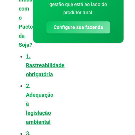
gestão que está ao lado do
com
produtor rural.
o
Pacto
Configure sua fazenda
da
Soja?
1.
Rastreabilidade
obrigatória
2.
Adequação
à
legislação
ambiental
3.